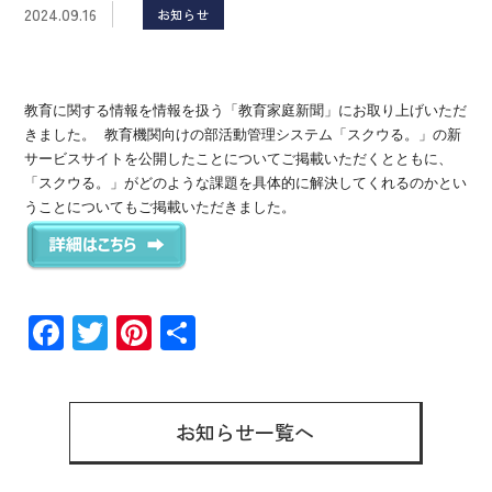
2024.09.16
お知らせ
教育に関する情報を情報を扱う「教育家庭新聞」にお取り上げいただ
きました。 教育機関向けの部活動管理システム「スクウる。」の新
サービスサイトを公開したことについてご掲載いただくとともに、
「スクウる。」がどのような課題を具体的に解決してくれるのかとい
うことについてもご掲載いただきました。
F
T
Pi
共
ac
wi
nt
有
e
tt
er
b
er
es
お知らせ一覧へ
o
t