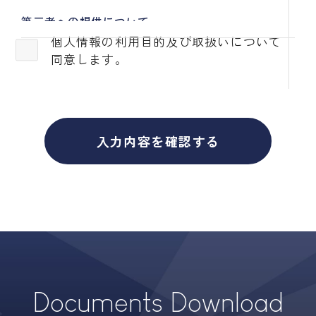
第三者への提供について
当社では法律・法令などに基づく場合を除きまして
個人情報の利用目的及び取扱いについて
は、お預かりしました個人情報は、本人の同意を得
同意します。
ずに、第三者への提供及び所謂西側・自由圏諸国以
外の外国への提供はいたしません。
本業務の委託について
入力内容を確認する
個人情報の取扱いにつきましては、お客様へのサー
ビス向上と業務の適正化などを行うためお預かりし
ました情報の業務委託を行う場合があります。 委
託を行う場合は個人情報保護の管理基準を十分満た
している委託先を選定し必要な契約などを取り交わ
した上安全レベルの管理向上に勤めます。
個人情報提供の任意性について
個人情報の提供は原則任意です。ただし、個人情報
を提供いただけない場合は、該当事項につきまして
Documents Download
当社からの情報やサービスなどのご提供が出来ない