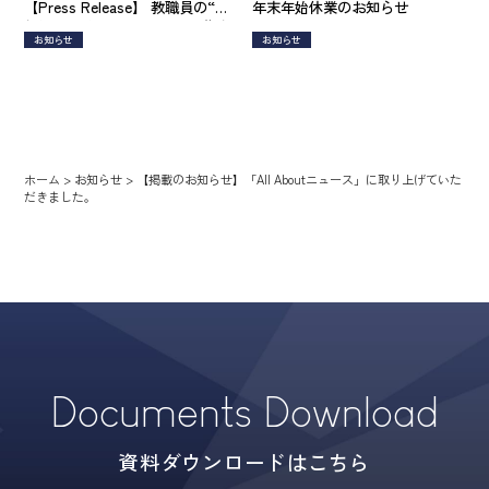
【Press Release】 教職員の“定
年末年始休業のお知らせ
額働かせ放題”問題の解消や集金
お知らせ
お知らせ
のトラブルを防ぐ部活動管理シ
ステム『スクウる。』サービス
サイト公開
ホーム
>
お知らせ
>
【掲載のお知らせ】「All Aboutニュース」に取り上げていた
だきました。
Documents Download
資料ダウンロードはこちら