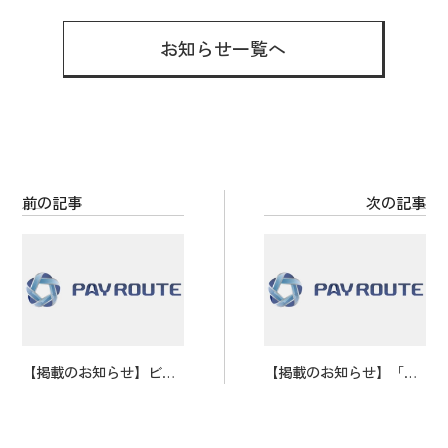
e
tt
er
b
er
es
お知らせ一覧へ
o
t
o
k
前の記事
次の記事
【掲載のお知らせ】ビジ
【掲載のお知らせ】「DX
ネスメディア「NewsPher
マガジン」にお取り上げ
e」に取り上げていただき
いただきました。
ました。