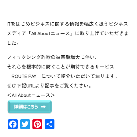
ITをはじめビジネスに関する情報を幅広く扱うビジネス
メディア「All Aboutニュース」に取り上げていただきま
した。
フィックシング詐欺の被害額増大に伴い、
それらを根本的に防ぐことが期待できるサービス
「ROUTE PAY」について紹介いただいております。
ぜひ下記URLより記事をご覧ください。
＜All Aboutニュース＞
F
T
Pi
共
ac
wi
nt
有