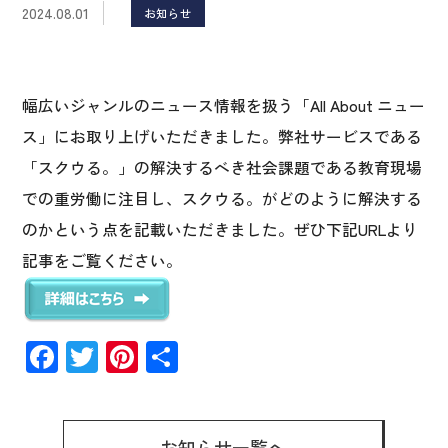
2024.08.01
お知らせ
幅広いジャンルのニュース情報を扱う「All About ニュー
ス」にお取り上げいただきました。弊社サービスである
「スクウる。」の解決するべき社会課題である教育現場
での重労働に注目し、スクウる。がどのように解決する
のかという点を記載いただきました。ぜひ下記URLより
記事をご覧ください。
F
T
Pi
共
ac
wi
nt
有
e
tt
er
お知らせ一覧へ