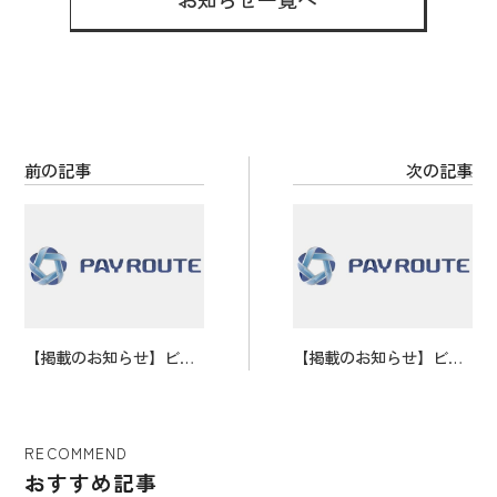
b
er
es
o
t
o
k
前の記事
次の記事
【掲載のお知らせ】ビジ
【掲載のお知らせ】ビジ
ネスメディア「antenn
ネス系メディア「BCN」
a」に取り上げていただ
にお取り上げいただきま
きました。
した。
RECOMMEND
おすすめ記事