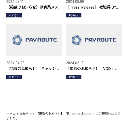
2024.09.11
2024.09.09
【掲載のお知らせ】教育系メデ
【Press Release】 教職員の“定
ィア「ICT教育ニュース」にお取
額働かせ放題”問題の解消や集金
お知らせ
お知らせ
り上げいただきました。
のトラブルを防ぐ部活動管理シ
ステム『スクウる。』サービス
サイト公開
2024.04.26
2024.02.17
【掲載のお知らせ】 キャッシュ
【掲載のお知らせ】「VOIX」に
レス業界に関する情報をお届け
ご掲載いただきました。
お知らせ
お知らせ
するビジネスメディア「カード
ウェーブ」に取り上げていただ
きました。
ホーム
>
お知らせ
>
【掲載のお知らせ】「Business Journal」にご掲載いただき
ました。