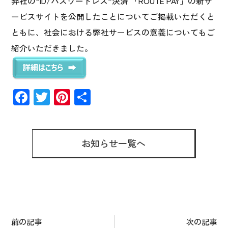
弊社の“ID/パスワードレス”決済 「ROUTE PAY」の新サ
ービスサイトを公開したことについてご掲載いただくと
ともに、社会における弊社サービスの意義についてもご
紹介いただきました。
F
T
Pi
共
ac
wi
nt
有
e
tt
er
b
er
es
お知らせ一覧へ
o
t
o
k
前の記事
次の記事