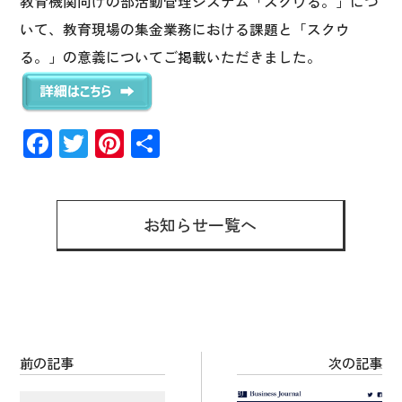
教育機関向けの部活動管理システム「スクウる。」につ
いて、教育現場の集金業務における課題と「スクウ
る。」の意義についてご掲載いただきました。
F
T
Pi
共
ac
wi
nt
有
e
tt
er
b
er
es
お知らせ一覧へ
o
t
o
k
前の記事
次の記事