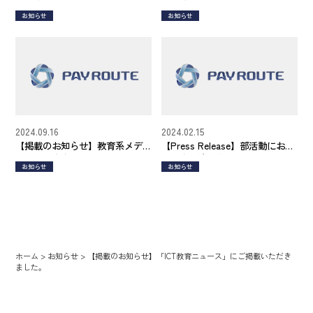
メディア ビジネスジャーナルに
ック」
お知らせ
お知らせ
お取り上げいただきました
2024.09.16
2024.02.15
【掲載のお知らせ】教育系メデ
【Press Release】部活動におけ
ィア「教育家庭新聞」にお取り
るお金の流れをキャッシュレス
お知らせ
お知らせ
上げいただきました。
化、見える化する部活動管理シ
ステム『スクウる。』を提供開
始
ホーム
>
お知らせ
>
【掲載のお知らせ】「ICT教育ニュース」にご掲載いただき
ました。