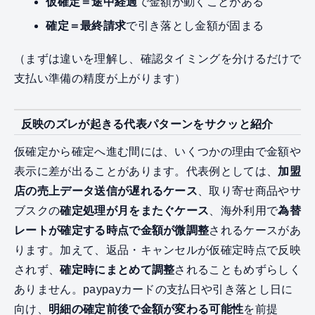
仮確定＝途中経過
で金額が動くことがある
確定＝最終請求
で引き落とし金額が固まる
（まずは違いを理解し、確認タイミングを分けるだけで
支払い準備の精度が上がります）
反映のズレが起きる代表パターンをサクッと紹介
仮確定から確定へ進む間には、いくつかの理由で金額や
表示に差が出ることがあります。代表例としては、
加盟
店の売上データ送信が遅れるケース
、取り寄せ商品やサ
ブスクの
確定処理が月をまたぐケース
、海外利用で
為替
レートが確定する時点で金額が微調整
されるケースがあ
ります。加えて、返品・キャンセルが仮確定時点で反映
されず、
確定時にまとめて調整
されることもめずらしく
ありません。paypayカードの支払日や引き落とし日に
向け、
明細の確定前後で金額が変わる可能性
を前提