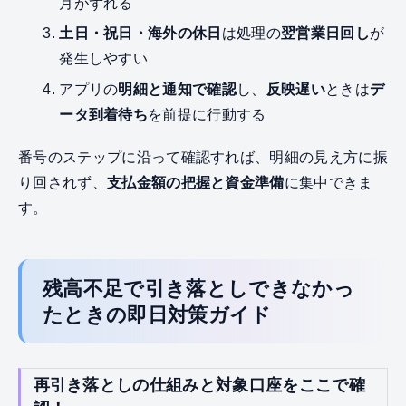
月がずれる
土日・祝日・海外の休日
は処理の
翌営業日回し
が
発生しやすい
アプリの
明細と通知で確認
し、
反映遅い
ときは
デ
ータ到着待ち
を前提に行動する
番号のステップに沿って確認すれば、明細の見え方に振
り回されず、
支払金額の把握と資金準備
に集中できま
す。
残高不足で引き落としできなかっ
たときの即日対策ガイド
再引き落としの仕組みと対象口座をここで確