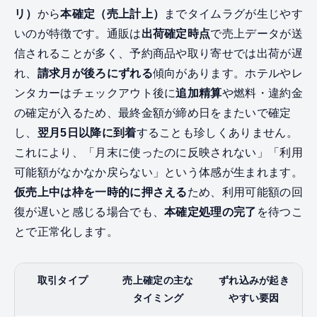
リ）
から
本確定（売上計上）
までタイムラグが生じやす
いのが特徴です。通販は
出荷確定時点
で売上データが送
信されることが多く、予約商品や取り寄せでは出荷が遅
れ、
請求月が後ろにずれる
傾向があります。ホテルやレ
ンタカーはチェックアウト後に
追加精算
や燃料・違約金
の確定が入るため、最終金額が締め日をまたいで確定
し、
翌月5日以降に到着
することも珍しくありません。
これにより、「月末に使ったのに反映されない」「利用
可能額がなかなか戻らない」という体感が生まれます。
仮売上中は枠を一時的に押さえる
ため、利用可能額の回
復が遅いと感じる場合でも、
本確定処理の完了
を待つこ
とで正常化します。
取引タイプ
売上確定の主な
ずれ込みが起き
タイミング
やすい要因