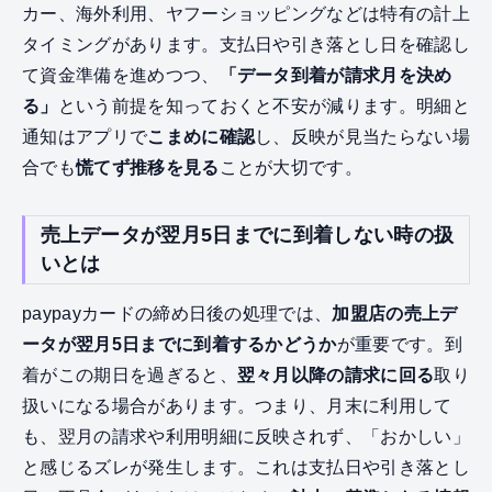
カー、海外利用、ヤフーショッピングなどは特有の計上
タイミングがあります。支払日や引き落とし日を確認し
て資金準備を進めつつ、
「データ到着が請求月を決め
る」
という前提を知っておくと不安が減ります。明細と
通知はアプリで
こまめに確認
し、反映が見当たらない場
合でも
慌てず推移を見る
ことが大切です。
売上データが翌月5日までに到着しない時の扱
いとは
paypayカードの締め日後の処理では、
加盟店の売上デ
ータが翌月5日までに到着するかどうか
が重要です。到
着がこの期日を過ぎると、
翌々月以降の請求に回る
取り
扱いになる場合があります。つまり、月末に利用して
も、翌月の請求や利用明細に反映されず、「おかしい」
と感じるズレが発生します。これは支払日や引き落とし