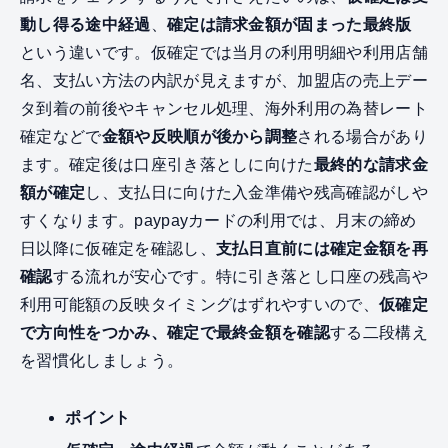
動し得る途中経過
、
確定は請求金額が固まった最終版
という違いです。仮確定では当月の利用明細や利用店舗
名、支払い方法の内訳が見えますが、加盟店の売上デー
タ到着の前後やキャンセル処理、海外利用の為替レート
確定などで
金額や反映順が後から調整
される場合があり
ます。確定後は口座引き落としに向けた
最終的な請求金
額が確定
し、支払日に向けた入金準備や残高確認がしや
すくなります。paypayカードの利用では、月末の締め
日以降に仮確定を確認し、
支払日直前には確定金額を再
確認
する流れが安心です。特に引き落とし口座の残高や
利用可能額の反映タイミングはずれやすいので、
仮確定
で方向性をつかみ、確定で最終金額を確認
する二段構え
を習慣化しましょう。
ポイント