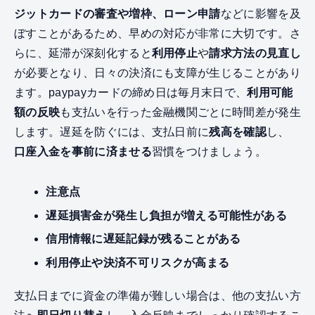
ジットカードの審査や増枠、ローン申請
などに影響を及
ぼすことがあるため、早めの対応が非常に大切です。さ
らに、延滞が深刻化すると
利用停止
や
請求方法の見直し
が必要となり、日々の決済にも支障が生じることがあり
ます。paypayカードの締め日は毎月末日で、
利用可能
額の反映
も支払いを行った金融機関ごとに時間差が発生
します。遅延を防ぐには、支払日前に
残高を確認
し、
口座入金を事前に済ませる
習慣をつけましょう。
注意点
遅延損害金が発生し負担が増える可能性がある
信用情報に遅延記録が残ることがある
利用停止や決済不可リスクが高まる
支払日までに資金の準備が難しい場合は、他の支払い方