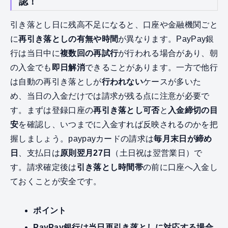
認！
引き落とし日に残高不足になると、口座や金融機関ごと
に
再引き落としの有無や時間
が異なります。PayPay銀
行は当日中に
複数回の再試行
が行われる場合があり、朝
の入金でも
即日解消
できることがあります。一方で他行
は自動の再引き落としが
行われない
ケースが多いた
め、当日の入金だけでは請求が残る点に注意が必要で
す。まずは登録口座の
再引き落とし可否
と
入金締切の目
安
を確認し、いつまでに入金すれば反映されるのかを把
握しましょう。paypayカードの請求は
毎月末日が締め
日
、支払日は
原則翌月27日
（土日祝は翌営業日）で
す。請求確定後は
引き落とし時間帯
の前に口座へ入金し
ておくことが安全です。
ポイント
PayPay銀行は当日再引き落としに対応する場合