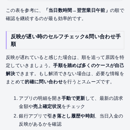
この表を参考に、
「当日数時間→翌営業日午前」
の順で
確認を継続するのが最も効率的です。
反映が遅い時のセルフチェック&問い合わせ手
順
反映が遅れていると感じた場合は、順を追って原因を特
定していきましょう。
手順を踏めば多くのケースが自己
解決
できます。もし解消できない場合は、必要な情報を
まとめて
的確に問い合わせ
を行うとスムーズです。
アプリの明細を開き
手動で更新
して、最新の請求
金額や
売上確定状況
をチェック
銀行アプリで
引き落とし履歴や時刻
、当日入金の
反映があるかを確認