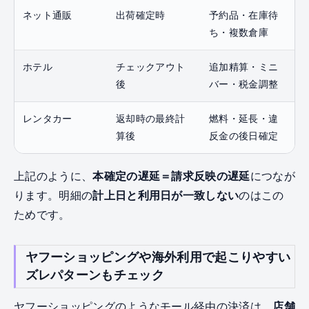
ネット通販
出荷確定時
予約品・在庫待
ち・複数倉庫
ホテル
チェックアウト
追加精算・ミニ
後
バー・税金調整
レンタカー
返却時の最終計
燃料・延長・違
算後
反金の後日確定
上記のように、
本確定の遅延＝請求反映の遅延
につなが
ります。明細の
計上日と利用日が一致しない
のはこの
ためです。
ヤフーショッピングや海外利用で起こりやすい
ズレパターンもチェック
ヤフーショッピングのようなモール経由の決済は、
店舗