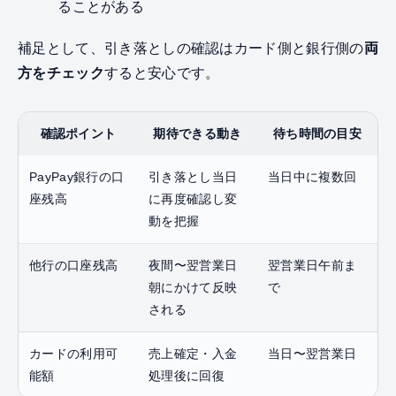
ることがある
補足として、引き落としの確認はカード側と銀行側の
両
方をチェック
すると安心です。
確認ポイント
期待できる動き
待ち時間の目安
PayPay銀行の口
引き落とし当日
当日中に複数回
座残高
に再度確認し変
動を把握
他行の口座残高
夜間〜翌営業日
翌営業日午前ま
朝にかけて反映
で
される
カードの利用可
売上確定・入金
当日〜翌営業日
能額
処理後に回復