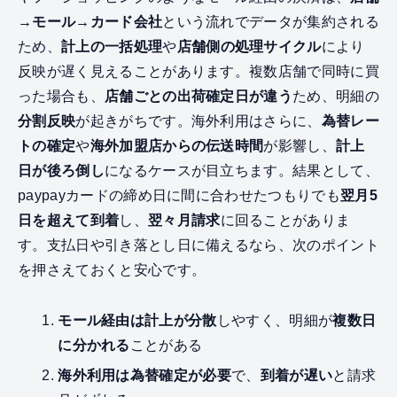
→モール→カード会社
という流れでデータが集約される
ため、
計上の一括処理
や
店舗側の処理サイクル
により
反映が遅く見えることがあります。複数店舗で同時に買
った場合も、
店舗ごとの出荷確定日が違う
ため、明細の
分割反映
が起きがちです。海外利用はさらに、
為替レー
トの確定
や
海外加盟店からの伝送時間
が影響し、
計上
日が後ろ倒し
になるケースが目立ちます。結果として、
paypayカードの締め日に間に合わせたつもりでも
翌月5
日を超えて到着
し、
翌々月請求
に回ることがありま
す。支払日や引き落とし日に備えるなら、次のポイント
を押さえておくと安心です。
モール経由は計上が分散
しやすく、明細が
複数日
に分かれる
ことがある
海外利用は為替確定が必要
で、
到着が遅い
と請求