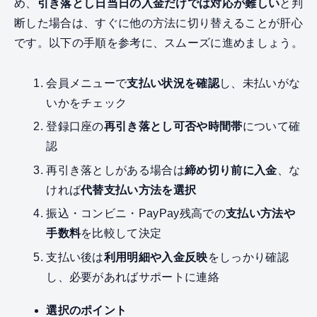
め、
引き落とし日当日の入金だけでは対応が難しい
と判
断した場合は、すぐに他の方法に切り替えることが肝心
です。以下の手順を参考に、スムーズに進めましょう。
会員メニューで
支払い状況を確認
し、未払いがな
いかをチェック
登録口座の
再引き落とし可否や時間帯
について確
認
再引き落としがある場合は
締め切り前に入金
、な
ければ
代替支払い方法を選択
振込・コンビニ・PayPay残高での
支払い方法や
手数料
を比較して決定
支払い後は
利用明細や入金反映
をしっかり確認
し、必要があればサポートに連絡
選択のポイント