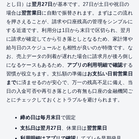
とし日）は
翌月27日
が基本です。27日が土日や祝日の
場合は
翌営業日
に自動で振替されます。まずはこの流れ
を押さえることが、請求や口座残高の管理をシンプルに
する近道です。利用分は1日から末日で区切られ、翌月
に請求が確定してから引き落としとなるため、家計簿や
給与日のスケジュールとも相性が良いのが特徴です。な
お、売上データの到着が遅れた場合に請求月が後ろ倒し
になるケースもあるため、
アプリの利用明細で確認
する
習慣が役立ちます。支払額の準備は
お支払い日前営業日
まで
に済ませるのが安心で、万一の残高不足に備え、当
日の入金可否や再引き落としの有無も口座の金融機関ご
とにチェックしておくとトラブルを避けられます。
締め日は毎月末日
で固定
支払日は翌月27日
、休業日は
翌営業日
利用明細はアプリで確認
してズレを早期発見