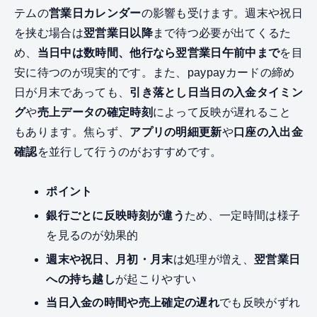
テムの
営業日カレンダー
の影響も受けます。週末や祝日
を挟む場合は
翌営業日以降
まで待つ必要が出てくるた
め、
当日中は数時間、他行なら翌営業日午前中まで
を目
安に待つのが現実的です。また、paypayカードの締め
日が月末であっても、
引き落とし日当日の入金タイミン
グ
や
売上データの確定時刻
によって反映が遅れること
もあります。焦らず、
アプリの明細更新
や
口座の入出金
確認
を並行して行うのがおすすめです。
ポイント
銀行ごとに反映時刻が違う
ため、一定時間は様子
を見るのが効果的
週末や祝日、月初・月末
は処理が増え、
翌営業日
への持ち越し
が起こりやすい
当日入金の時間や売上確定の遅れ
でも反映がずれ