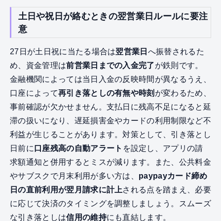
土日や祝日が絡むときの翌営業日ルールに要注
意
27日が土日祝に当たる場合は
翌営業日
へ振替されるた
め、資金管理は
前営業日までの入金完了
が鉄則です。
金融機関によっては当日入金の反映時間が異なるうえ、
口座によって
再引き落としの有無や時刻
が変わるため、
事前確認が欠かせません。支払日に残高不足になると延
滞の扱いになり、遅延損害金やカードの利用制限など不
利益が生じることがあります。対策として、引き落とし
日前に
口座残高の自動アラート
を設定し、アプリの請
求額通知と併用するとミスが減ります。また、公共料金
やサブスクで月末利用が多い方は、
paypayカード締め
日の直前利用が翌月請求に計上
される点を踏まえ、必要
に応じて決済のタイミングを調整しましょう。スムーズ
な引き落としは
信用の維持
にも直結します。