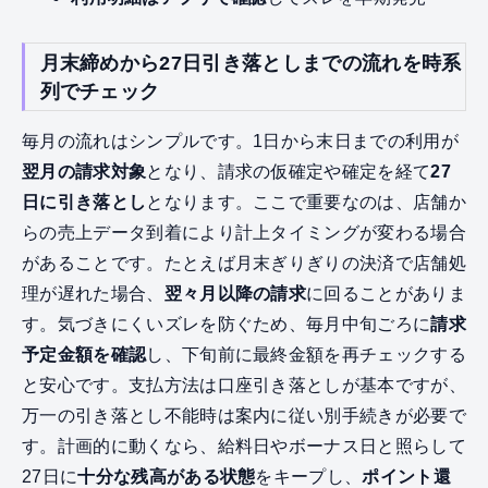
月末締めから27日引き落としまでの流れを時系
列でチェック
毎月の流れはシンプルです。1日から末日までの利用が
翌月の請求対象
となり、請求の仮確定や確定を経て
27
日に引き落とし
となります。ここで重要なのは、店舗か
らの売上データ到着により計上タイミングが変わる場合
があることです。たとえば月末ぎりぎりの決済で店舗処
理が遅れた場合、
翌々月以降の請求
に回ることがありま
す。気づきにくいズレを防ぐため、毎月中旬ごろに
請求
予定金額を確認
し、下旬前に最終金額を再チェックする
と安心です。支払方法は口座引き落としが基本ですが、
万一の引き落とし不能時は案内に従い別手続きが必要で
す。計画的に動くなら、給料日やボーナス日と照らして
27日に
十分な残高がある状態
をキープし、
ポイント還