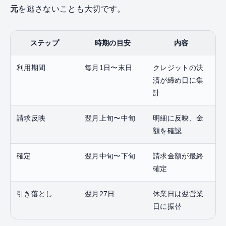
元
を逃さないことも大切です。
ステップ
時期の目安
内容
利用期間
毎月1日〜末日
クレジットの決
済が締め日に集
計
請求反映
翌月上旬〜中旬
明細に反映、金
額を確認
確定
翌月中旬〜下旬
請求金額が最終
確定
引き落とし
翌月27日
休業日は翌営業
日に振替