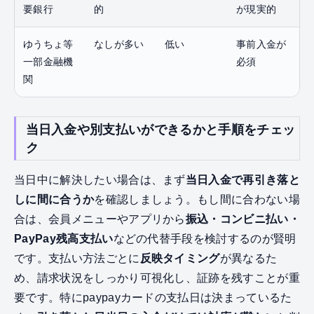
要銀行
的
が現実的
ゆうちょ等
なしが多い
低い
事前入金が
一部金融機
必須
関
当日入金や別支払いができるかと手順をチェッ
ク
当日中に解決したい場合は、まず
当日入金で再引き落と
しに間に合うか
を確認しましょう。もし間に合わない場
合は、会員メニューやアプリから
振込・コンビニ払い・
PayPay残高支払い
などの代替手段を検討するのが賢明
です。支払い方法ごとに
反映タイミング
が異なるた
め、請求状況をしっかり可視化し、証跡を残すことが重
要です。特にpaypayカードの支払日は決まっているた