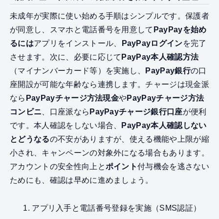
未成年が実際に使い始める手順はシンプルです。保護者
が同意し、スマホと電話番号を用意して
PayPayを始め
るには
アプリをインストール、
PayPayログイン
を完了
させます。次に、必要に応じて
PayPay本人確認方法
（マイナンバーカード等）を実施し、
PayPay銀行
の口
座開設が可能な年齢なら連携します。チャージは現金派
なら
PayPayチャージ方法現金
や
PayPayチャージ方法
コンビニ
、口座派なら
PayPayチャージ銀行口座
が便利
です。本人確認をしない場合、
PayPay本人確認しない
とどうなる
の不安がありますが、使える機能や上限が縮
小され、キャンペーンの対象外になる場合もあります。
アカウントの安全性向上と
ポイント
付与機会を逃さない
ためにも、確認は早めに進めましょう。
アプリ入手と電話番号登録を実施（SMS認証）