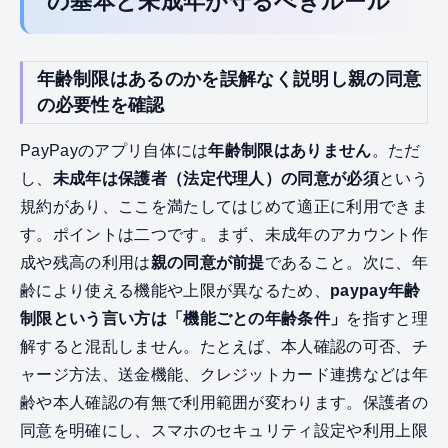
の基本と未成年が守るべきルール
年齢制限はあるのかを誤解なく説明し親の同意
の必要性を確認
PayPayのアプリ自体には
年齢制限はありません
。ただ
し、
未成年は保護者（法定代理人）の同意が必須
という
規約があり、ここを満たしてはじめて適正に利用できま
す。ポイントは二つです。まず、未成年のアカウント作
成や残高の利用は
親の同意が前提
であること。次に、年
齢により使える機能や上限が異なるため、
paypay年齢
制限という言い方は「機能ごとの年齢条件」
を指すと理
解すると混乱しません。たとえば、本人確認の可否、チ
ャージ方法、送金機能、クレジットカード連携などは年
齢や本人確認の有無で利用範囲が変わります。保護者の
同意を明確にし、スマホのセキュリティ設定や利用上限