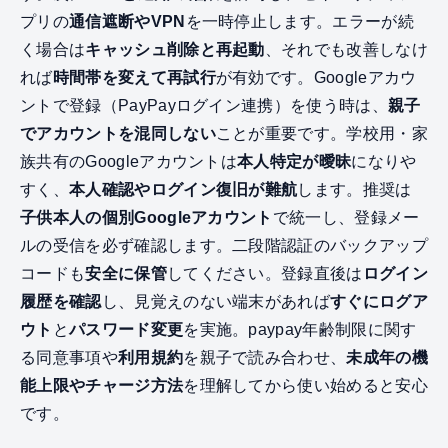
プリの
通信遮断やVPN
を一時停止します。エラーが続
く場合は
キャッシュ削除と再起動
、それでも改善しなけ
れば
時間帯を変えて再試行
が有効です。Googleアカウ
ントで登録（PayPayログイン連携）を使う時は、
親子
でアカウントを混同しない
ことが重要です。学校用・家
族共有のGoogleアカウントは
本人特定が曖昧
になりや
すく、
本人確認やログイン復旧が難航
します。推奨は
子供本人の個別Googleアカウント
で統一し、登録メー
ルの受信を必ず確認します。二段階認証のバックアップ
コードも
安全に保管
してください。登録直後は
ログイン
履歴を確認
し、見覚えのない端末があれば
すぐにログア
ウト
と
パスワード変更
を実施。paypay年齢制限に関す
る同意事項や
利用規約
を親子で読み合わせ、
未成年の機
能上限やチャージ方法
を理解してから使い始めると安心
です。