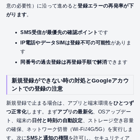
意の必要性）に沿って進めると
登録エラーの再発率が下
がります
。
SMS受信が最優先の確認ポイント
です
IP電話やデータSIMは登録不可の可能性
がありま
す
同番号の過去登録は再登録手順で解消
できます
新規登録ができない時の対処とGoogleアカウ
ントでの登録の注意
新規登録で止まる場合は、アプリと端末環境を
ひとつず
つ正常化
します。まず
アプリの最新化
、OSアップデー
ト、端末の
日付と時刻の自動設定
、ストレージ空き容量
の確保、ネットワーク切替（Wi‑Fi⇄4G/5G）を実行しま
す。次に
SMSと通知の権限
を許可し、セキュリティア