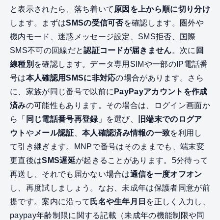
と表示されたら、落ち着いて
原因を上から順に切り分け
します。まずは
SMSの受信可否
を確認します。圏外や
機内モード、迷惑メッセージ設定、SMS拒否、国際
SMS不可の回線だと
認証コードが届きません
。次に
回
線種別
を確認します。データ専用SIMや一部のIP電話番
号は
本人確認用SMSに非対応
の場合があります。さら
に、家族が同じ番号で以前に
PayPayアカウントを作成
済み
の可能性もあります。その場合は、ログイン画面か
ら「
同じ電話番号再登録
」を選び、
旧端末でのログア
ウト
や
メール認証
、
本人確認済み情報の一致
を利用し
て引き継ぎます。MNPで番号はそのままでも、端末変
更直後は
SMS遅延
が起きることがあります。5分待って
再送し、それでも届かない場合は
通信を一度オフオン
し、再度試しましょう。なお、未成年は保護者同意が前
提です。案内に沿って
氏名や生年月日
を正しく入力し、
paypay年齢制限に関する記載（未成年の機能制限や同