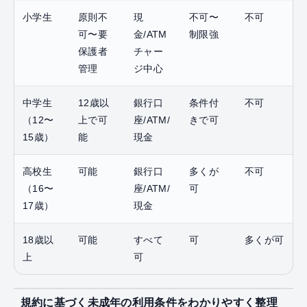
小学生
原則不
現
不可〜
不可
可〜要
金/ATM
制限強
保護者
チャー
管理
ジ中心
中学生
12歳以
銀行口
条件付
不可
（12〜
上で可
座/ATM/
きで可
15歳）
能
現金
高校生
可能
銀行口
多くが
不可
（16〜
座/ATM/
可
17歳）
現金
18歳以
可能
すべて
可
多くが可
上
可
規約に基づく未成年の利用条件をわかりやすく整理