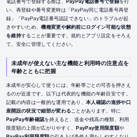
電話番号で登録する際は、
PayPay電話番号で登録
を行
い、再登録や番号変更時は「PayPay同じ電話番号再登
録」「PayPay電話番号認証できない」のトラブルが起
きやすいため、
機種変更や解約前にログイン可能な状態
を維持
することが重要です。規約とアプリ設定をそろえ
て、安全に管理してください。
未成年が使えない主な機能と利用時の注意点を
年齢とともに把握
未成年が安心して使うには、年齢帯ごとの可否を押さえ
るのが近道です。以下は代表的な機能の年齢目安です。
記載の内容は一般的な運用であり、
本人確認の進捗や口
座開設の状況で細部が変わる
ことがあります。特に
PayPay年齢確認
を終えると、送金や残高の種類、利用
限度額の上限が広がりやすく、
PayPay使用限度額
や
PayPay利用限度額
の引き上げ条件も満たしやすくなり