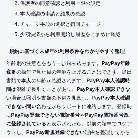
保護者の同意確認と利用上限の設定
本人確認の申請と結果の確認
チャージ手段の選択と初回チャージ
少額決済から利用開始し履歴をこまめに確認
規約に基づく未成年の利用条件をわかりやすく整理
年齢別の注意点をもう一歩踏み込みます。
PayPay年齢
変更
の操作で見た目の年齢を上げることはできず、提出
書類で
本人
の年齢が確認されます。
PayPay本人確認時
間
は混雑で長引くことがあり、
PayPay本人確認できな
い
場合は照明や書類の不備を見直し、
PayPay本人確認
できない問い合わせ
からサポートに連絡します。登録時
に
PayPay登録できない電話番号
や
PayPay電話番号既
に登録されている
と表示されたら、以前の端末でログア
ウトし、
PayPay新規登録できない
理由を整理してから