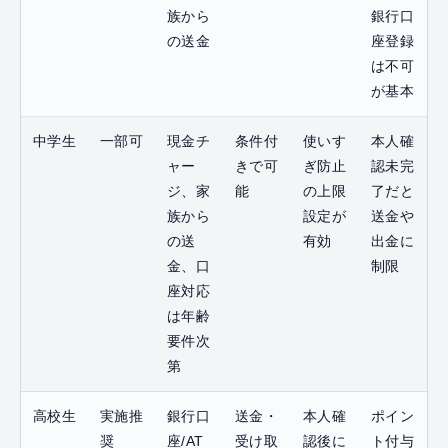
族から
銀行口
の送金
座登録
は不可
が基本
中学生
一部可
現金チ
条件付
使いす
本人確
ャー
きで可
ぎ防止
認未完
ジ、家
能
の上限
了だと
族から
設定が
送金や
の送
有効
出金に
金、口
制限
座対応
は年齢
要件次
第
高校生
実施推
銀行口
送金・
本人確
ポイン
奨
座/AT
受け取
認後に
ト付与