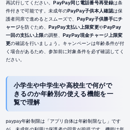
再試行してください。
PayPay同じ電話番号再登録
は条
件付きで可能です。未成年の
PayPay子供本人確認
は保
護者同席で進めるとスムーズで、
PayPay子供勝手にチ
ャージ
を防ぐため、
PayPay支払い上限変更
や
PayPay
一回の支払い上限
の調整、
PayPay現金チャージ上限変
更
の確認を行いましょう。キャンペーンは年齢条件が付
く場合があるため、参加前に対象条件を必ず確認してく
ださい。
小学生や中学生や高校生で何がで
きるのか年齢別の使える機能を一
覧で理解
paypay年齢制限は「アプリ自体は年齢制限なし」です
が、未成年の利用は保護者の同意が前提です。機能は年