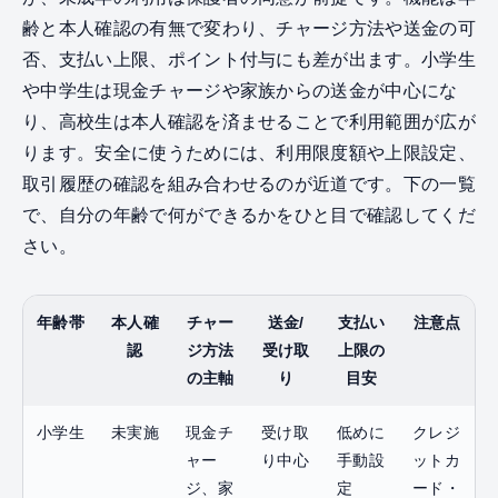
齢と本人確認の有無で変わり、チャージ方法や送金の可
否、支払い上限、ポイント付与にも差が出ます。小学生
や中学生は現金チャージや家族からの送金が中心にな
り、高校生は本人確認を済ませることで利用範囲が広が
ります。安全に使うためには、利用限度額や上限設定、
取引履歴の確認を組み合わせるのが近道です。下の一覧
で、自分の年齢で何ができるかをひと目で確認してくだ
さい。
年齢帯
本人確
チャー
送金/
支払い
注意点
認
ジ方法
受け取
上限の
の主軸
り
目安
小学生
未実施
現金チ
受け取
低めに
クレジ
ャー
り中心
手動設
ットカ
ジ、家
定
ード・