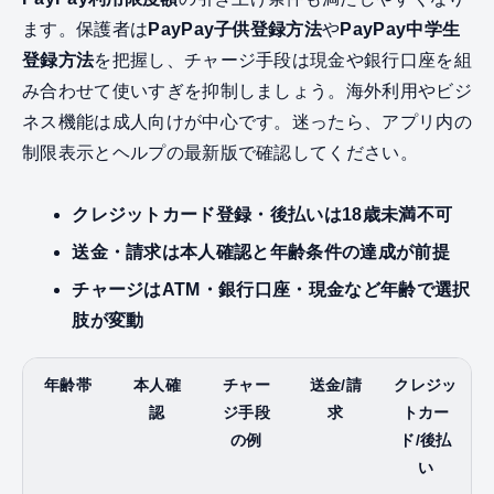
ます。保護者は
PayPay子供登録方法
や
PayPay中学生
登録方法
を把握し、チャージ手段は現金や銀行口座を組
み合わせて使いすぎを抑制しましょう。海外利用やビジ
ネス機能は成人向けが中心です。迷ったら、アプリ内の
制限表示とヘルプの最新版で確認してください。
クレジットカード登録・後払いは18歳未満不可
送金・請求は本人確認と年齢条件の達成が前提
チャージはATM・銀行口座・現金など年齢で選択
肢が変動
年齢帯
本人確
チャー
送金/請
クレジッ
認
ジ手段
求
トカー
の例
ド/後払
い