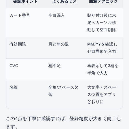
確認ポイント
よくあるミス
回避テクニック
カード番号
空白混入
貼り付け後に末
尾へカーソル移
動して空白削除
有効期限
月と年の逆
MM/YYを確認し
ゼロ埋めで入力
CVC
桁不足
再表示して3桁を
半角で入力
名義
全角/スペース欠
大文字・スペー
落
ス位置をアプリ
どおりに
この4点を丁寧に確認すれば、登録精度が大きく向上し
ます。