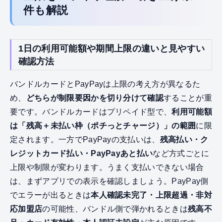
件も解説
1日の利用可能額や期間上限の違いと見やすい
確認方法
バンドルカードとPayPayは上限の考え方が異なるた
め、
どちらが制限要因かを切り分けて確認
することが重
要です。バンドルカードはプリペイド型で、
利用可能額
は「残高＋未払い枠（ポチっとチャージ）」の範囲
に限
定されます。一方でPayPayの支払いは、
残高払い・ク
レジットカード払い・PayPayあと払い
など方式ごとに
上限や制限が変わります。うまく支払いできない場合
は、まずアプリでの表示を確認しましょう。PayPay側
でエラーが出るときは
本人確認未完了・上限超過・非対
応加盟店
の可能性、バンドル側で弾かれるときは
残高不