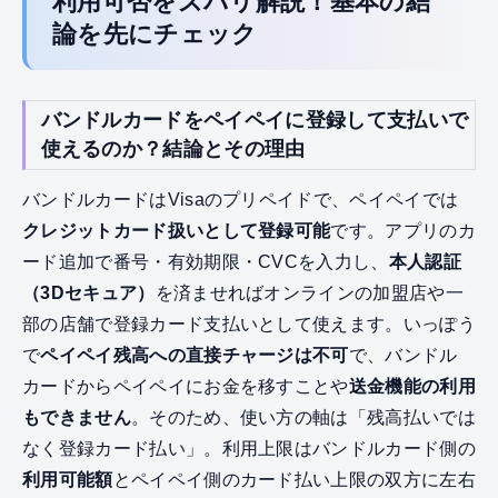
利用可否をズバリ解説！基本の結
論を先にチェック
バンドルカードをペイペイに登録して支払いで
使えるのか？結論とその理由
バンドルカードはVisaのプリペイドで、ペイペイでは
クレジットカード扱いとして登録可能
です。アプリのカ
ード追加で番号・有効期限・CVCを入力し、
本人認証
（3Dセキュア）
を済ませればオンラインの加盟店や一
部の店舗で登録カード支払いとして使えます。いっぽう
で
ペイペイ残高への直接チャージは不可
で、バンドル
カードからペイペイにお金を移すことや
送金機能の利用
もできません
。そのため、使い方の軸は「残高払いでは
なく登録カード払い」。利用上限はバンドルカード側の
利用可能額
とペイペイ側のカード払い上限の双方に左右