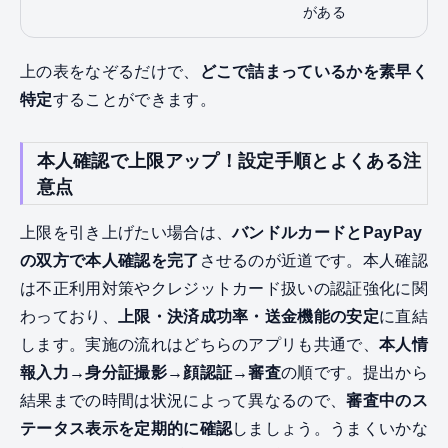
がある
上の表をなぞるだけで、
どこで詰まっているかを素早く
特定
することができます。
本人確認で上限アップ！設定手順とよくある注
意点
上限を引き上げたい場合は、
バンドルカードとPayPay
の双方で本人確認を完了
させるのが近道です。本人確認
は不正利用対策やクレジットカード扱いの認証強化に関
わっており、
上限・決済成功率・送金機能の安定
に直結
します。実施の流れはどちらのアプリも共通で、
本人情
報入力→身分証撮影→顔認証→審査
の順です。提出から
結果までの時間は状況によって異なるので、
審査中のス
テータス表示を定期的に確認
しましょう。うまくいかな