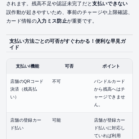
されます。残高不足や認証未完了だと
支払いできない
誤作動が起きやすいため、事前のチャージや上限確認、
カード情報の
入力ミス防止
が重要です。
支払い方法ごとの可否がすぐわかる！便利な早見ガ
イド
支払い/機能
可否
ポイント
店舗のQRコード
不可
バンドルカード
決済（残高払
から残高へはチ
い）
ャージできませ
ん。
店舗の登録カー
可能
店舗が登録カー
ド払い
ド払いに対応し
ていれば利用