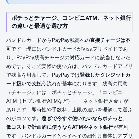
ポチっとチャージ、コンビニATM、ネット銀行
の違いと最適な選び方
バンドルカードからPayPay残高への
直接チャージは不
可
です。理由はバンドルカードがVisaプリペイドであ
り、PayPay残高チャージの対応カードに該当しないた
めです。そこで実際の使い方は、バンドルカードアプリ
で残高を用意して、PayPayでは
登録したクレジットカ
ード扱いで支払う
流れが基本になります。残高の用意
（チャージ）には「ポチっとチャージ」「コンビニ
ATM（セブン銀行ATMなど）」「ネット銀行入金」が
あります。即時性や手数料、上限の違いを理解して選ぶ
のがコツです。
急ぎで今すぐ使いたいならポチっと
、
低コストで計画的に使うならATMやネット銀行
が有利
です。バンドルカードとペイペイの紐付け自体はアプリ