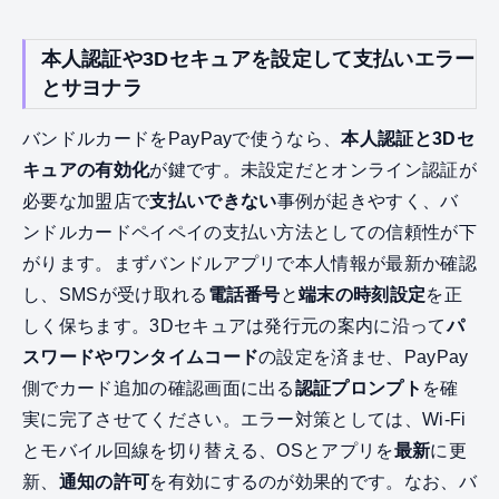
本人認証や3Dセキュアを設定して支払いエラー
とサヨナラ
バンドルカードをPayPayで使うなら、
本人認証と3Dセ
キュアの有効化
が鍵です。未設定だとオンライン認証が
必要な加盟店で
支払いできない
事例が起きやすく、バ
ンドルカードペイペイの支払い方法としての信頼性が下
がります。まずバンドルアプリで本人情報が最新か確認
し、SMSが受け取れる
電話番号
と
端末の時刻設定
を正
しく保ちます。3Dセキュアは発行元の案内に沿って
パ
スワードやワンタイムコード
の設定を済ませ、PayPay
側でカード追加の確認画面に出る
認証プロンプト
を確
実に完了させてください。エラー対策としては、Wi‑Fi
とモバイル回線を切り替える、OSとアプリを
最新
に更
新、
通知の許可
を有効にするのが効果的です。なお、バ