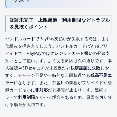
認証未完了・上限超過・利用制限などトラブル
を見抜くポイント
バンドルカードでPayPay支払いが失敗する時は、まず
仕組みを押さえましょう。バンドルカードはVisaプリ
ペイドで、PayPayでは
クレジットカード扱い
の登録支
払いとして使います。よくある原因は次の通りです。本
人確認や3Dセキュアが未設定だと
決済認証に失敗
しや
すく、チャージ不足や一時的な上限超過でも
残高不足エ
ラー
になります。また、加盟店の業種がプリペイドや登
録カード払いに
非対応
だと処理が止まります。連続エ
ラーで
利用制限
がかかる場合もあるため、原因を切り分
ける順番が大切です。