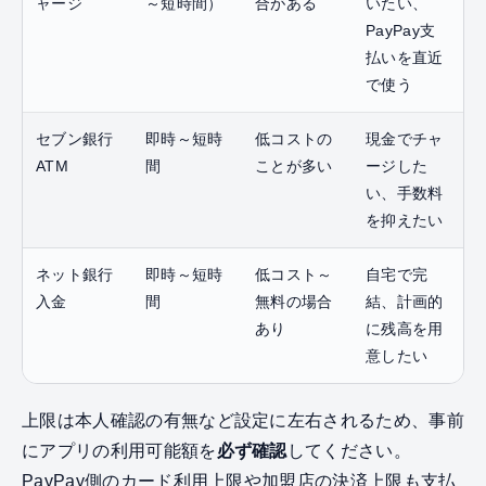
ャージ
～短時間）
合がある
いたい、
PayPay支
払いを直近
で使う
セブン銀行
即時～短時
低コストの
現金でチャ
ATM
間
ことが多い
ージした
い、手数料
を抑えたい
ネット銀行
即時～短時
低コスト～
自宅で完
入金
間
無料の場合
結、計画的
あり
に残高を用
意したい
上限は本人確認の有無など設定に左右されるため、事前
にアプリの利用可能額を
必ず確認
してください。
PayPay側のカード利用上限や加盟店の決済上限も支払