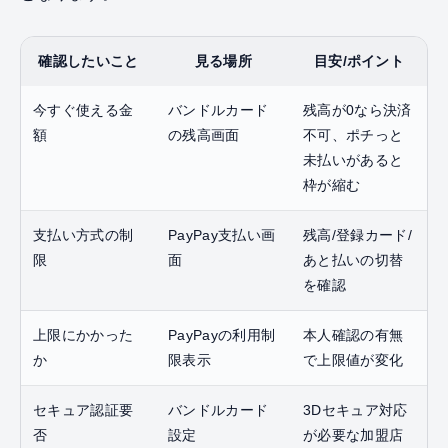
確認したいこと
見る場所
目安/ポイント
今すぐ使える金
バンドルカード
残高が0なら決済
額
の残高画面
不可、ポチっと
未払いがあると
枠が縮む
支払い方式の制
PayPay支払い画
残高/登録カード/
限
面
あと払いの切替
を確認
上限にかかった
PayPayの利用制
本人確認の有無
か
限表示
で上限値が変化
セキュア認証要
バンドルカード
3Dセキュア対応
否
設定
が必要な加盟店