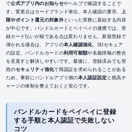
で
公式アプリ内のお知らせ
やヘルプで確認することで
す。変更点はカードブランド単位、本人確認の要否、
上
限やポイント還元の対象外
といった実務に直結する内容
が中心です。バンドルカードとペイペイの連携では、登
録カード払いが核である点は変わりません。新規登録で
弾かれる場合は、アプリの
本人確認強化
、3Dセキュア
の設定、バンドルカードの
利用可能額
や名義情報の整合
を見直すと解決しやすいです。最後に、登録済みでも突
然の
セキュリティ強化
で再認証を求められることがある
ため、事前にバンドルアプリ側の
本人認証設定
と残高チ
ャージの体制を整えておくと安心です。
バンドルカードをペイペイに登録
する手順と本人認証で失敗しない
コツ