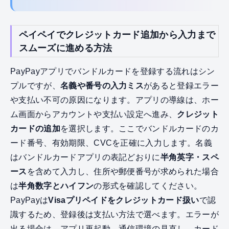
ペイペイでクレジットカード追加から入力まで
スムーズに進める方法
PayPayアプリでバンドルカードを登録する流れはシン
プルですが、
名義や番号の入力ミス
があると登録エラー
や支払い不可の原因になります。アプリの導線は、ホー
ム画面からアカウントや支払い設定へ進み、
クレジット
カードの追加
を選択します。ここでバンドルカードのカ
ード番号、有効期限、CVCを正確に入力します。名義
はバンドルカードアプリの表記どおりに
半角英字・スペ
ース
を含めて入力し、住所や郵便番号が求められた場合
は
半角数字とハイフン
の形式を確認してください。
PayPayは
Visaプリペイドをクレジットカード扱い
で認
識するため、登録後は支払い方法で選べます。エラーが
出る場合は、アプリ再起動、通信環境の見直し、カード