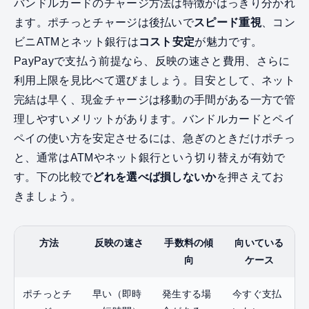
バンドルカードのチャージ方法は特徴がはっきり分かれ
ます。ポチっとチャージは後払いで
スピード重視
、コン
ビニATMとネット銀行は
コスト安定
が魅力です。
PayPayで支払う前提なら、反映の速さと費用、さらに
利用上限を見比べて選びましょう。目安として、ネット
完結は早く、現金チャージは移動の手間がある一方で管
理しやすいメリットがあります。バンドルカードとペイ
ペイの使い方を安定させるには、急ぎのときだけポチっ
と、通常はATMやネット銀行という切り替えが有効で
す。下の比較で
どれを選べば損しないか
を押さえてお
きましょう。
方法
反映の速さ
手数料の傾
向いている
向
ケース
ポチっとチ
早い（即時
発生する場
今すぐ支払