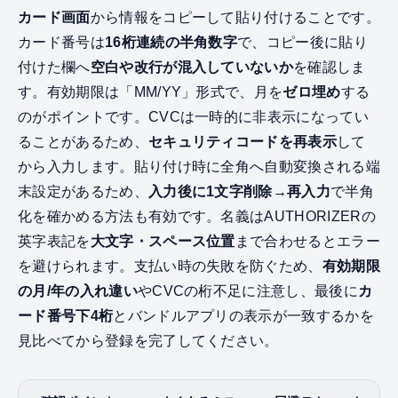
カード画面
から情報をコピーして貼り付けることです。
カード番号は
16桁連続の半角数字
で、コピー後に貼り
付けた欄へ
空白や改行が混入していないか
を確認しま
す。有効期限は「MM/YY」形式で、月を
ゼロ埋め
する
のがポイントです。CVCは一時的に非表示になってい
ることがあるため、
セキュリティコードを再表示
して
から入力します。貼り付け時に全角へ自動変換される端
末設定があるため、
入力後に1文字削除→再入力
で半角
化を確かめる方法も有効です。名義はAUTHORIZERの
英字表記を
大文字・スペース位置
まで合わせるとエラー
を避けられます。支払い時の失敗を防ぐため、
有効期限
の月/年の入れ違い
やCVCの桁不足に注意し、最後に
カ
ード番号下4桁
とバンドルアプリの表示が一致するかを
見比べてから登録を完了してください。