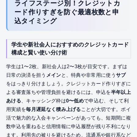
ライフステージ別！クレジットカ
ード作りすぎを防ぐ最適枚数と申
込タイミング
学生や新社会人におすすめのクレジットカード
構成と賢い使い分け術
学生は1〜2枚、新社会人は2〜3枚が目安です。まずは
日常の決済を担う
メイン
と、特典や非常用に使う
サブ
をはっきり分けましょう。クレジットカード作りすぎに
よる審査落ちや管理負担を避けるには、申込を
半年以上
あける
、キャッシング枠は
0〜低め
で申込む、そして利
用実績を
毎月遅延なく積み上げる
ことが大切です。ポイ
活で魅力的な入会キャンペーンがあっても、短期間に複
数申込を重ねると信用情報に申込履歴が残り不利になり
ます。利用先の被りを避けるため、流通系や銀行系など