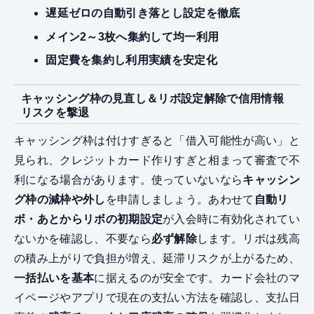
遅延ゼロの自動引き落とし設定を徹底
メイン2～3枚へ集約して均一利用
固定費を集約し利用実績を安定化
キャッシング枠の見直し＆リボ設定解除で信用情報
リスクを撃退
キャッシング枠は付けすぎると「借入可能性が高い」と
見られ、クレジットカード作りすぎと相まって審査で不
利になる場合があります。使っていないなら
キャッシン
グ枠の減枠や外し
を申請しましょう。あわせて
自動リ
ボ・あとからリボの初期設定
が入会時に有効化されてい
ないかを確認し、不要なら
必ず解除
します。リボは残高
の積み上がりで負担が増え、延滞リスクが上がるため、
一括払いを基本
に据えるのが安全です。カード会社のマ
イページやアプリで現在の支払い方法を確認し、支払日