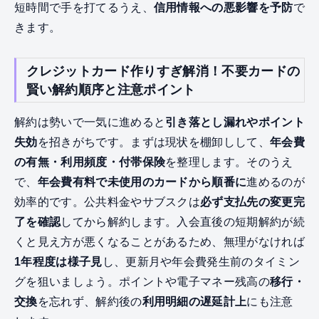
短時間で手を打てるうえ、
信用情報への悪影響を予防
で
きます。
クレジットカード作りすぎ解消！不要カードの
賢い解約順序と注意ポイント
解約は勢いで一気に進めると
引き落とし漏れやポイント
失効
を招きがちです。まずは現状を棚卸しして、
年会費
の有無・利用頻度・付帯保険
を整理します。そのうえ
で、
年会費有料で未使用のカードから順番に
進めるのが
効率的です。公共料金やサブスクは
必ず支払先の変更完
了を確認
してから解約します。入会直後の短期解約が続
くと見え方が悪くなることがあるため、無理がなければ
1年程度は様子見
し、更新月や年会費発生前のタイミン
グを狙いましょう。ポイントや電子マネー残高の
移行・
交換
を忘れず、解約後の
利用明細の遅延計上
にも注意