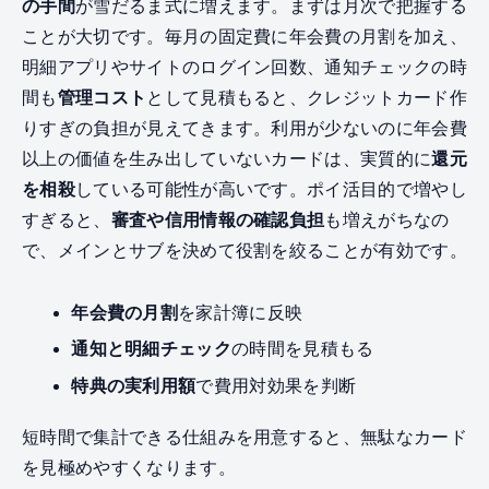
の手間
が雪だるま式に増えます。まずは月次で把握する
ことが大切です。毎月の固定費に年会費の月割を加え、
明細アプリやサイトのログイン回数、通知チェックの時
間も
管理コスト
として見積もると、クレジットカード作
りすぎの負担が見えてきます。利用が少ないのに年会費
以上の価値を生み出していないカードは、実質的に
還元
を相殺
している可能性が高いです。ポイ活目的で増やし
すぎると、
審査や信用情報の確認負担
も増えがちなの
で、メインとサブを決めて役割を絞ることが有効です。
年会費の月割
を家計簿に反映
通知と明細チェック
の時間を見積もる
特典の実利用額
で費用対効果を判断
短時間で集計できる仕組みを用意すると、無駄なカード
を見極めやすくなります。