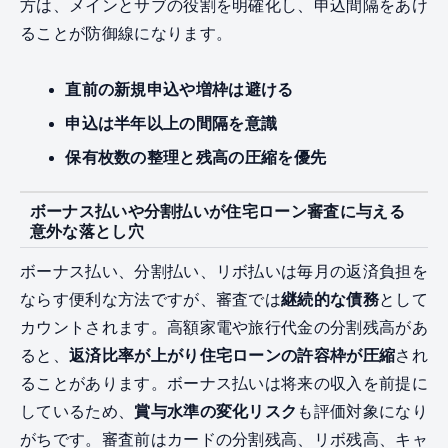
方は、メインとサブの役割を明確化し、申込間隔をあけ
ることが防御線になります。
直前の新規申込や増枠は避ける
申込は半年以上の間隔を意識
保有枚数の整理と残高の圧縮を優先
ボーナス払いや分割払いが住宅ローン審査に与える
意外な落とし穴
ボーナス払い、分割払い、リボ払いは毎月の返済負担を
ならす便利な方法ですが、審査では
継続的な債務
として
カウントされます。高額家電や旅行代金の分割残高があ
ると、
返済比率が上がり住宅ローンの許容枠が圧縮
され
ることがあります。ボーナス払いは将来の収入を前提に
しているため、
賞与水準の変化リスク
も評価対象になり
がちです。審査前はカードの分割残高、リボ残高、キャ