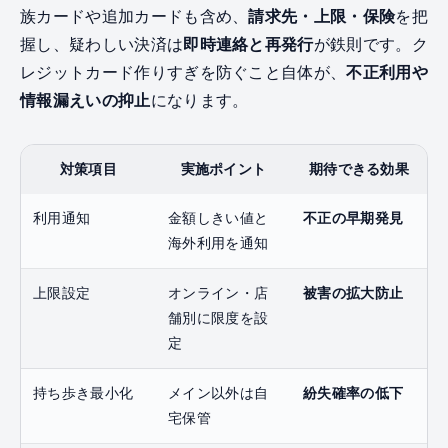
族カードや追加カードも含め、
請求先・上限・保険
を把
握し、疑わしい決済は
即時連絡と再発行
が鉄則です。ク
レジットカード作りすぎを防ぐこと自体が、
不正利用や
情報漏えいの抑止
になります。
対策項目
実施ポイント
期待できる効果
利用通知
金額しきい値と
不正の早期発見
海外利用を通知
上限設定
オンライン・店
被害の拡大防止
舗別に限度を設
定
持ち歩き最小化
メイン以外は自
紛失確率の低下
宅保管