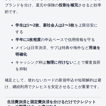
ブランドを分け、還元や保険の
役割を補完
させると効率
的です。
学生は1〜2枚、新社会人は2〜3枚
を上限目安に
する
半年に1枚程度
の申込ペースで信用情報を守る
メインは日常決済、サブは特典や海外など
用途を
明確化
キャッシング枠は
無理に付けない
ことで審査負荷
を抑制
補足として、使わないカードの新規申込や短期解約は避
け、継続利用でクレヒスを安定させることが重要です。
生活費決済と固定費決済を分けるだけでクレジット