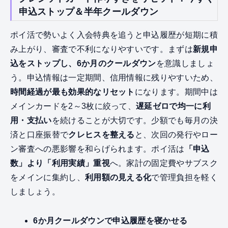
申込ストップ＆半年クールダウン
ポイ活で勢いよく入会特典を追うと申込履歴が短期に積
み上がり、審査で不利になりやすいです。まずは
新規申
込をストップし、6か月のクールダウン
を意識しましょ
う。申込情報は一定期間、信用情報に残りやすいため、
時間経過が最も効果的なリセット
になります。期間中は
メインカードを2～3枚に絞って、
遅延ゼロで均一に利
用・支払い
を続けることが大切です。少額でも毎月の決
済と口座振替で
クレヒスを整える
と、次回の発行やロー
ン審査への悪影響を和らげられます。ポイ活は
「申込
数」より「利用実績」重視
へ。家計の固定費やサブスク
をメインに集約し、
利用額の見える化
で管理負担を軽く
しましょう。
6か月クールダウンで申込履歴を寝かせる