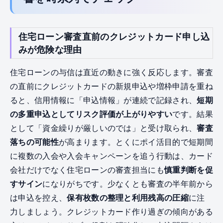
住宅ローン審査直前のクレジットカード申し込
みが危険な理由
住宅ローンの与信は直近の動きに強く反応します。審査
の直前にクレジットカードの新規申込や増枠申請を重ね
ると、信用情報に「申込情報」が連続で記録され、
短期
の多重申込としてリスク評価が上がりやすい
です。結果
として「資金繰りが厳しいのでは」と受け取られ、
審査
落ちの可能性
が高まります。とくにポイ活目的で短期間
に複数の入会や入会キャンペーンを追う行動は、カード
会社だけでなく住宅ローンの審査担当にも
慎重判断を促
すサイン
になりがちです。少なくとも審査の半年前から
は申込を控え、
保有枚数の整理と利用残高の圧縮
に注
力しましょう。クレジットカード作り過ぎの傾向がある