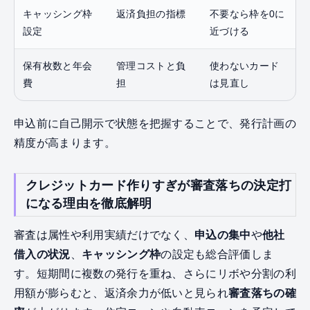
キャッシング枠
返済負担の指標
不要なら枠を0に
設定
近づける
保有枚数と年会
管理コストと負
使わないカード
費
担
は見直し
申込前に自己開示で状態を把握することで、発行計画の
精度が高まります。
クレジットカード作りすぎが審査落ちの決定打
になる理由を徹底解明
審査は属性や利用実績だけでなく、
申込の集中
や
他社
借入の状況
、
キャッシング枠
の設定も総合評価しま
す。短期間に複数の発行を重ね、さらにリボや分割の利
用額が膨らむと、返済余力が低いと見られ
審査落ちの確