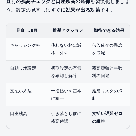
直前の
残高チェックと口座残高の確保
を習慣化しましょ
う。設定の見直しは
すぐに効果が出る対策
です。
見直し項目
推奨アクション
期待できる効果
キャッシング枠
使わない枠は減
借入依存の懸念
枠・外す
を低減
自動リボ設定
初期設定の有無
残高膨張と手数
を確認し解除
料の回避
支払い方法
一括払いを基本
延滞リスクの抑
に統一
制
口座残高
引き落とし前に
支払い遅延ゼロ
残高確認
の維持