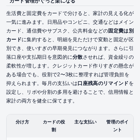
カード管理がぐっと楽になる
生活費と固定費をカードで分けると、家計の見える化が
一気に進みます。日用品やコンビニ、交通などはメイン
カード、通信費やサブスク、公共料金などの
固定費は別
カード
に集約すると、明細を見ただけで変動と固定が区
別でき、使いすぎの早期発見につながります。さらに引
落口座や支払期日を意図的に
分散
させれば、資金繰りの
柔軟性が増します。クレジットカード作りすぎの懸念が
ある場合でも、役割で2〜3枚に整理すれば管理負担を
抑えられます。毎月の支払いは
口座残高のリマインド
を
設定し、リボや分割の多用を避けることで、信用情報と
家計の両方を健全に保てます。
分け方
カードの役
主な支払い
管理のポイ
割
ント