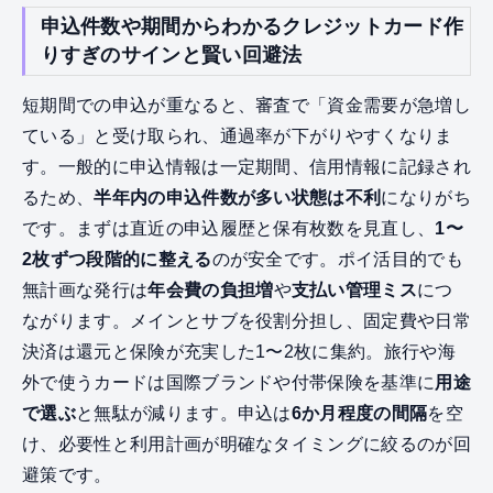
申込件数や期間からわかるクレジットカード作
りすぎのサインと賢い回避法
短期間での申込が重なると、審査で「資金需要が急増し
ている」と受け取られ、通過率が下がりやすくなりま
す。一般的に申込情報は一定期間、信用情報に記録され
るため、
半年内の申込件数が多い状態は不利
になりがち
です。まずは直近の申込履歴と保有枚数を見直し、
1〜
2枚ずつ段階的に整える
のが安全です。ポイ活目的でも
無計画な発行は
年会費の負担増
や
支払い管理ミス
につ
ながります。メインとサブを役割分担し、固定費や日常
決済は還元と保険が充実した1〜2枚に集約。旅行や海
外で使うカードは国際ブランドや付帯保険を基準に
用途
で選ぶ
と無駄が減ります。申込は
6か月程度の間隔
を空
け、必要性と利用計画が明確なタイミングに絞るのが回
避策です。