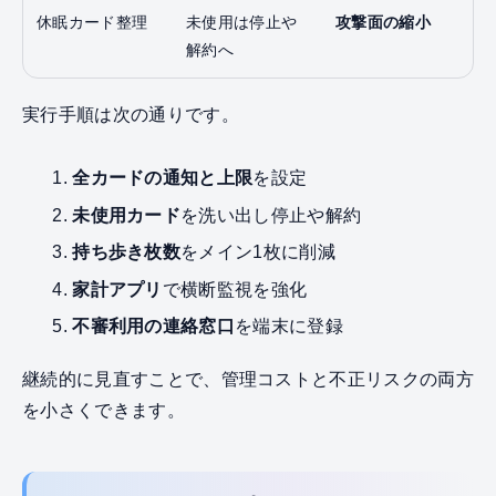
休眠カード整理
未使用は停止や
攻撃面の縮小
解約へ
実行手順は次の通りです。
全カードの通知と上限
を設定
未使用カード
を洗い出し停止や解約
持ち歩き枚数
をメイン1枚に削減
家計アプリ
で横断監視を強化
不審利用の連絡窓口
を端末に登録
継続的に見直すことで、管理コストと不正リスクの両方
を小さくできます。