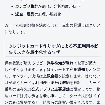
カテゴリ集計
が崩れ、分析精度が低下
返金・返品
の処理が煩雑化
カードの役割分担を決めるほど、支出の見通しはクリア
になります。
クレジットカード作りすぎによる不正利用や紛
失リスクを最小化するワザ
保有枚数が増えるほど、
異常検知が遅れ
て被害が拡大
しやすくなります。まずは全カードで
利用通知
をオンに
し、オンライン決済は
上限金額
を設定します。使わない
月が続くカードは
利用停止または解約
を検討し、カード
番号の保存先は
公式アプリと主要店舗
に限定します。物
理カードは持ち歩きを
最小限
にして、タッチ決済はメイ
ンのみに集約すると、紛失時の影響が限定されます。家