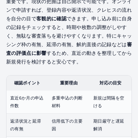
重要です。現状の把握は自己開示で可能です。オンライ
ンで申請すれば、登録内容や返済状況、クレヒスの流れ
を自分の目で
客観的に確認
できます。申し込み前に自身
の記録をチェックすると、時期や枚数の調整がしやす
く、無駄な審査落ちを避けやすくなります。特にキャッ
シング枠の有無、延滞の有無、解約直後の記録などは
審
査の評価点に影響
するため、直近の動きを整理してから
新規発行を検討すると安心です。
確認ポイント
重要理由
対応の目安
直近6か月の申込
多重申込の判断
新規は間隔を空
件数
材料
ける
返済状況と延滞
信用低下の主要
期日厳守と遅延
の有無
因
解消