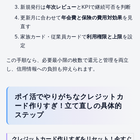
新規発行は
年次レビュー
とKPIで継続可否を判断
更新月に合わせて
年会費と保険の費用対効果
を見
直す
家族カード・従業員カードで
利用権限と上限
を設
定
この手順なら、必要最小限の枚数で還元と管理を両立
し、信用情報への負担も抑えられます。
ポイ活でやりがちなクレジットカ
ード作りすぎ！立て直しの具体的
ステップ
クレジットカード作りすぎをリセット！今すぐ