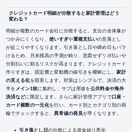
クレジットカード明細が分散すると家計管理はどう
変わる？
明細が複数のカード会社に分散すると、支出の全体像が
つかみにくくなり、
使いすぎ
や
重複支払い
の見落とし
が起こりやすくなります。引き落とし日や締め日もバラ
けるため、月末残高の予測が鈍り、意図せずリボ払いや
分割払いに頼るリスクが高まります。クレジットカード
作りすぎは、固定費と変動費の線引きを曖昧にし、
家計
の見える化
を阻害します。対策はシンプルで、決済の大
半を
メイン1枚
に集約し、サブは用途を
公共料金や海外
決済など
に限定します。さらに家計管理アプリで
口座・
カード横断の一元化
を行い、カード別とカテゴリ別の両
輪でチェックすると、
異常値の発見
が早くなります。
引き落とし日
の分散による資金繰り悪化