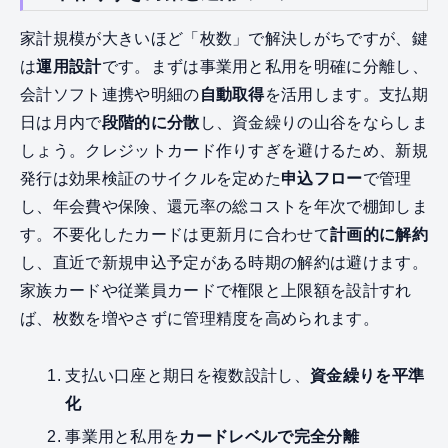
家計規模が大きいほど「枚数」で解決しがちですが、鍵
は
運用設計
です。まずは事業用と私用を明確に分離し、
会計ソフト連携や明細の
自動取得
を活用します。支払期
日は月内で
段階的に分散
し、資金繰りの山谷をならしま
しょう。クレジットカード作りすぎを避けるため、新規
発行は効果検証のサイクルを定めた
申込フロー
で管理
し、年会費や保険、還元率の総コストを年次で棚卸しま
す。不要化したカードは更新月に合わせて
計画的に解約
し、直近で新規申込予定がある時期の解約は避けます。
家族カードや従業員カードで権限と上限額を設計すれ
ば、枚数を増やさずに管理精度を高められます。
支払い口座と期日を複数設計し、
資金繰りを平準
化
事業用と私用を
カードレベルで完全分離