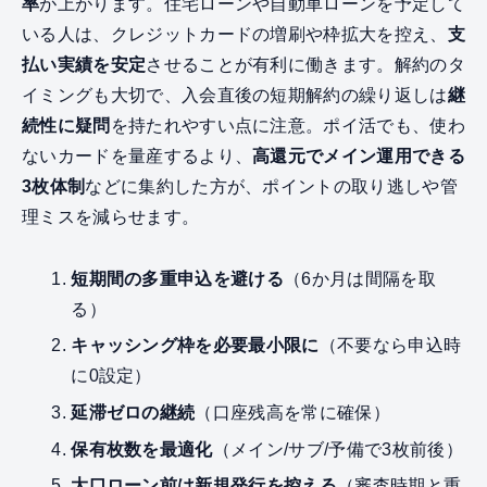
率
が上がります。住宅ローンや自動車ローンを予定して
いる人は、クレジットカードの増刷や枠拡大を控え、
支
払い実績を安定
させることが有利に働きます。解約のタ
イミングも大切で、入会直後の短期解約の繰り返しは
継
続性に疑問
を持たれやすい点に注意。ポイ活でも、使わ
ないカードを量産するより、
高還元でメイン運用できる
3枚体制
などに集約した方が、ポイントの取り逃しや管
理ミスを減らせます。
短期間の多重申込を避ける
（6か月は間隔を取
る）
キャッシング枠を必要最小限に
（不要なら申込時
に0設定）
延滞ゼロの継続
（口座残高を常に確保）
保有枚数を最適化
（メイン/サブ/予備で3枚前後）
大口ローン前は新規発行を控える
（審査時期と重