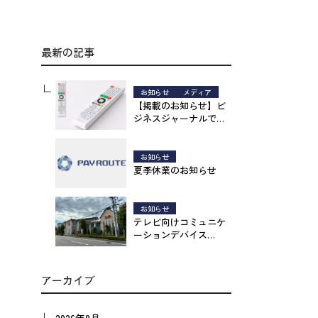
最新の記事
お知らせ
メディア
【掲載のお知らせ】ビ
ジネスジャーナルで
「ROUTEPAYリモコ
ン」の開発秘話をご紹
介いただきました。
お知らせ
夏季休業のお知らせ
お知らせ
テレビ向けコミュニケ
ーションデバイス
「ROUTEPAYリモコ
ン」、福島県郡山市の
介護現場で実証導入を
アーカイブ
開始