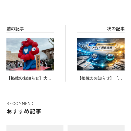
o
k
前の記事
次の記事
【掲載のお知らせ】大
【掲載のお知らせ】「RO
阪・関西万博レポートに
UTEPAYリモコン」につ
ついて複数メディアでの
いて複数メディアでのご
ご紹介
紹介
RECOMMEND
おすすめ記事