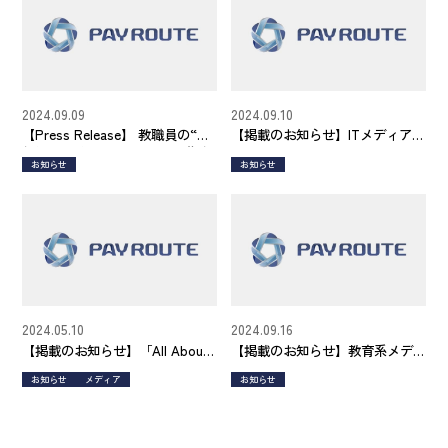
2024.09.09
2024.09.10
【Press Release】 教職員の“定
【掲載のお知らせ】ITメディア
額働かせ放題”問題の解消や集金
「Work Master」にお取り上げい
お知らせ
お知らせ
のトラブルを防ぐ部活動管理シ
ただきました。
ステム『スクウる。』サービス
サイト公開
2024.05.10
2024.09.16
【掲載のお知らせ】「All About
【掲載のお知らせ】教育系メデ
ニュース」に取り上げていただ
ィア「教育家庭新聞」にお取り
お知らせ
メディア
お知らせ
きました。
上げいただきました。