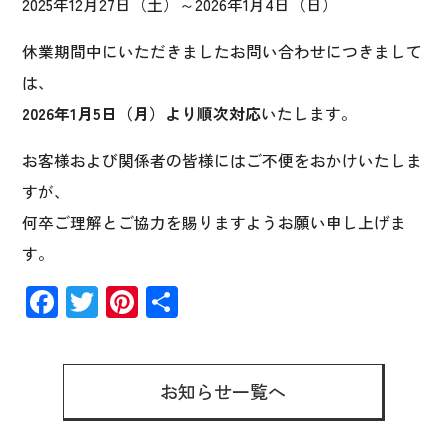
2025年12月27日（土）～2026年1月4日（日）
休業期間中にいただきましたお問い合わせにつきまして
は、
2026年1月5日（月）より順次対応
いたします。
お客様および関係者の皆様にはご不便をおかけいたしま
すが、
何卒ご理解とご協力を賜りますようお願い申し上げま
す。
F
T
Pi
共
ac
wi
nt
有
e
tt
er
b
er
es
お知らせ一覧へ
o
t