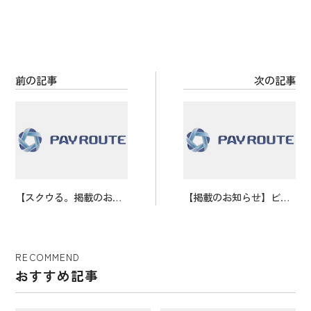
o
k
前の記事
次の記事
【スクウる。掲載のお知
【掲載のお知らせ】ビジ
らせ】「 J-CASTニュー
ネス系メディア ビジネス
ス 」
ジャーナルにお取り上げ
いただきました
RECOMMEND
おすすめ記事