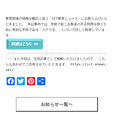
教育関連の情報を幅広く扱う「ICT教育ニュース」にお取り上げいた
だきました。 本記事内では、学校で起こる集金の不正利用を防ぐた
めに有効な手段である「スクウる。」について詳しく執筆していま
す。
--------------------------------------------------
--- また今回は、注目記事として掲載いただけましたので、 こち
らも合わせてご共有させていただきます。
https://ict-enews.
net/
F
T
Pi
共
ac
wi
nt
有
e
tt
er
b
er
es
お知らせ一覧へ
o
t