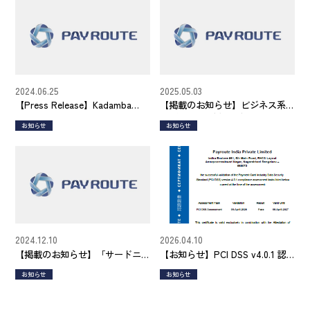
2024.06.25
2025.05.03
【Press Release】Kadamba
【掲載のお知らせ】ビジネス系
Intrac Private Limited and
メディア ビジネスジャーナル
お知らせ
お知らせ
Kadamba Launch Joint
Research Project to Improve
Finance Security in India
2024.12.10
2026.04.10
【掲載のお知らせ】「サードニ
【お知らせ】PCI DSS v4.0.1 認
ュース」
証取得のご報告
お知らせ
お知らせ