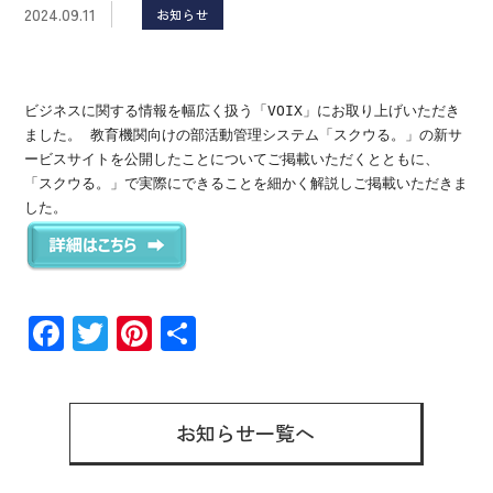
2024.09.11
お知らせ
ビジネスに関する情報を幅広く扱う「VOIX」にお取り上げいただき
ました。 教育機関向けの部活動管理システム「スクウる。」の新サ
ービスサイトを公開したことについてご掲載いただくとともに、
「スクウる。」で実際にできることを細かく解説しご掲載いただきま
した。
F
T
Pi
共
ac
wi
nt
有
e
tt
er
b
er
es
お知らせ一覧へ
o
t