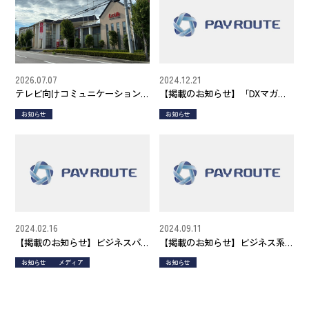
2026.07.07
2024.12.21
テレビ向けコミュニケーション
【掲載のお知らせ】「DXマガジ
デバイス「ROUTEPAYリモコ
ン」
お知らせ
お知らせ
ン」、福島県郡山市の介護現場
で実証導入を開始
2024.02.16
2024.09.11
【掲載のお知らせ】ビジネスパ
【掲載のお知らせ】ビジネス系
ーソン向けニュースサイト
メディア「XEXEQ」にお取り上
お知らせ
メディア
お知らせ
「Work Master（ワークマスタ
げいただきました。
ー）」にご掲載いただきまし
た。