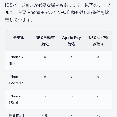
iOSバージョンが必要な場合もあります。以下のテーブ
ルで、主要iPhoneモデルとNFC自動有効化の条件を比
較しています。
モデル
NFC自動有
Apple Pay
NFCタグ読
効化
対応
み取り
iPhone 7～
○
○
○
SE2
iPhone
○
○
○
12/13/14
iPhone
○
○
○
15/16
最新iPad
△※
×
△