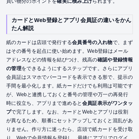
買い物分のポイントを
確実に積み上げ
られます。
カードとWeb登録とアプリ会員証の違いをかん
たん解説
紙のカードは店頭で発行する
会員番号の入れ物
で、まず
はその番号を起点に使い始めます。Web登録はメール
アドレスなどの情報を結びつけ、残高の
確認や登録情報
の管理
をできるようにするステップです。さらにアプリ
会員証はスマホでバーコードを表示できる形で、提示の
手間を最小化します。紙カードだけでも利用は可能です
が、Webと連携しておくと番号の管理や万一の再発行
時に役立ち、アプリまで進めると
会員証表示がワンタッ
プ
で完了します。なお、カードとWebとアプリは役割
が異なるため、順番にセットアップしておくと混乱があ
りません。作り方に迷ったら、店頭で紙カードを受け取
り、Webで会員情報を登録し、最後にアプリでログイ