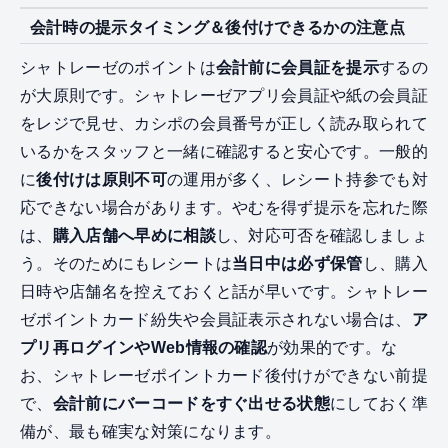
会計時の提示タイミング＆後付けできるかの注意点
シャトレーゼのポイントは
会計前に会員証を提示
するの
が大原則です。シャトレーゼアプリ会員証や紙の会員証
をレジで見せ、カシポの会員番号が正しく読み取られて
いるかをスタッフと一緒に確認すると安心です。一般的
に
後付けは原則不可
の運用が多く、レシート持参でも対
応できない場合があります。やむを得ず提示を忘れた際
は、
購入店舗へ早めに相談
し、対応可否を確認しましょ
う。そのためにもレシートは
当日中は必ず保管
し、購入
日時や店舗名を控えておくと話が早いです。シャトレー
ゼポイントカード紛失や会員証表示されない場合は、
ア
プリ再ログインやWeb情報の確認
が効果的です。な
お、シャトレーゼポイントカード後付けができない前提
で、
会計前にバーコードをすぐ出せる状態
にしておく準
備が、最も確実な対策になります。