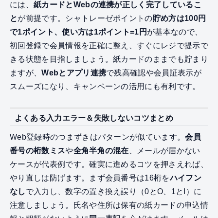
には、
紙カードとWebの連携が正しく完了しているこ
と
が前提です。シャトレーゼポイントの
貯め方は100円
で1ポイント、使い方は1ポイント=1円
が基本なので、
初回登録で会員情報を正確に整え、すぐにレジで提示で
きる状態を目指しましょう。紙カードのままでも貯まり
ますが、
Webとアプリ連携
で残高確認や会員証表示が
スムーズになり、キャンペーンの活用にも有利です。
よくある入力エラー＆失敗しないコツまとめ
Web登録時のつまずきはパターンが似ています。
会員
番号の桁数ミス
や
全角半角の混在
、メールが届かない
ケースが代表例です。確実に進めるコツを押さえれば、
やり直しは防げます。まず会員番号は16桁を
ハイフン
なし
で入力し、数字の置き換え誤り（0とO、1とI）に
注意しましょう。氏名や住所は保有の紙カードの申込情