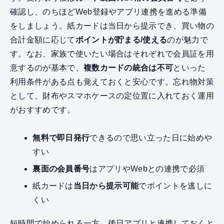
確認し、のちほどWeb登録やアプリ連携を進める準備
をしましょう。紙カードは当日から提示でき、買い物の
合計金額に応じて
ポイントが貯まる/使える
のが魅力で
す。なお、家族で使いたい場合はそれぞれで会員証を用
意するのが基本で、
複数カードの統合は不可
といった
利用条件がある点も覚えておくと安心です。忘れ物対策
として、財布やスマホケースの定位置に入れておく運用
がおすすめです。
無料で即日発行
できるので思い立った日に始めや
すい
裏面の会員番号
はアプリやWebとの連携で必須
紙カードは
当日から提示可能
でポイントを逃しに
くい
短時間で始められる一方、後日アプリと連携しておくと