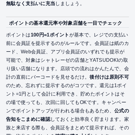
無駄なく支払いに充当
しましょう。
ポイントの基本還元率や対象店舗を一目でチェック
ポイントは
100円=1ポイント
が基本で、レジでの支払い
前に会員証を提示するのがルールです。会員証は紙のカ
ード、Web会員証、アプリ会員証のいずれでも提示が
可能で、対象はシャトレーゼの店舗とYATSUDOKIの取
り扱い店舗になります。店頭での流れはかんたんで、会
計の直前にバーコードを見せるだけ。
後付けは原則不可
のため、忘れずに提示するのがコツです。還元は1ポイ
ント=1円として会計に利用でき、貯めたポイントはそ
の場で使っても、次回に回してもOKです。キャンペー
ンでポイントアップが行われる場合もあるため、
公式の
告知をこまめに確認
しておくと効率良く貯まります。家
族と来店する際も、会員証をまとめて提示すれば、その