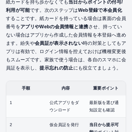
紙カードを持ち歩かなくても
当日からポイントの付与/
利用が可能
です。次のステップは
Web登録で本会員化
することです。紙カードを持っている場合は裏面の会員
番号を
アプリやWebの会員情報と連携
させ、持ってい
ない場合はアプリから作成した会員情報を本登録へ進め
ます。紛失や
会員証が表示されない
時の対策としてもア
プリは有効で、ログイン情報を控えておけば機種変更後
もスムーズです。家族で使う場合は、各自のスマホに会
員証を表示し、
提示忘れの防止
にも役立てましょう。
手順
内容
重要ポイント
1
公式アプリをダ
最新版を選び通
ウンロード
知設定も確認
2
仮会員証を発行
当日から提示可
能
でポイント対