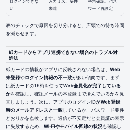
ログインできな
入力ミス、要件
半角確認、パス
い
未達
ワード再設定
表のチェックで原因を切り分けると、店頭での待ち時間
を減らせます。
紙カードからアプリ連携できない場合のトラブル対
処法
紙カードの情報がアプリに反映されない場合は、
Web
未登録
や
ログイン情報の不一致
が多い傾向です。まず
は紙カードの16桁を使って
Web会員化が完了している
か
を確認し、確認メールの本登録まで済んでいるかを見
直しましょう。次に、アプリのログインIDが
Web登録
時のメールアドレスと一致
しているか、パスワード要件
どおりかを点検します。通信が不安定だと会員証の表示
に失敗するため、
Wi‑Fiやモバイル回線の状況
も確認し