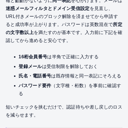
報と齟齬がないように
同一表記
を心がけます。メールは
迷惑メールフィルタとドメイン受信設定
を見直し、
URL付きメールのブロック解除を済ませてから申請す
ると成功率が上がります。パスワードは英数混在で
所定
の文字数以上
を満たすのが基本です。入力前に下記を確
認してから進めると安心です。
16桁会員番号
は半角で正確に入力する
登録メール
は受信制限を解除しておく
氏名・電話番号
は既存情報と同一表記にそろえる
パスワード要件
（文字種・桁数）を事前に確認す
る
短いチェックを挟むだけで、認証待ちや差し戻しのロス
を減らせます。