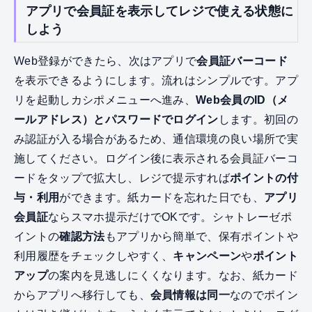
アプリで会員証を表示してレジで使える状態に
しよう
Web登録ができたら、次はアプリで
会員証バーコード
を表示できるようにします。流れはシンプルです。アプ
リを起動しカシポメニューへ進み、
Web会員のID（メ
ールアドレス）とパスワードでログイン
します。初回の
み認証が入る場合があるため、通信環境の良い場所で実
施してください。ログイン後に表示される会員証バーコ
ードをタップで拡大し、レジで提示すれば
ポイントの付
与・利用
ができます。紙カードを忘れた日でも、
アプリ
会員証
ならスマホ提示だけでOKです。シャトレーゼポ
イントの
確認方法
もアプリから簡単で、保有ポイントや
利用履歴をチェックしやすく、
キャンペーン
や
ポイント
アップ
の案内を見逃しにくくなります。なお、紙カード
からアプリへ移行しても、
会員情報は同一
なのでポイン