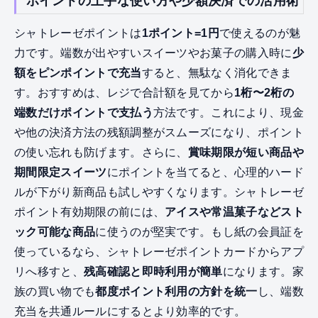
ポイントの上手な使い方や少額決済での活用術
シャトレーゼポイントは
1ポイント=1円
で使えるのが魅
力です。端数が出やすいスイーツやお菓子の購入時に
少
額をピンポイントで充当
すると、無駄なく消化できま
す。おすすめは、レジで合計額を見てから
1桁〜2桁の
端数だけポイントで支払う
方法です。これにより、現金
や他の決済方法の残額調整がスムーズになり、ポイント
の使い忘れも防げます。さらに、
賞味期限が短い商品や
期間限定スイーツ
にポイントを当てると、心理的ハード
ルが下がり新商品も試しやすくなります。シャトレーゼ
ポイント有効期限の前には、
アイスや常温菓子などスト
ック可能な商品
に使うのが堅実です。もし紙の会員証を
使っているなら、シャトレーゼポイントカードからアプ
リへ移すと、
残高確認と即時利用が簡単
になります。家
族の買い物でも
都度ポイント利用の方針を統一
し、端数
充当を共通ルールにするとより効率的です。