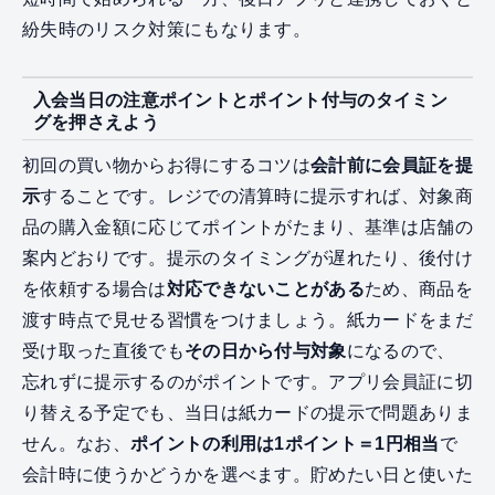
紛失時のリスク対策にもなります。
入会当日の注意ポイントとポイント付与のタイミン
グを押さえよう
初回の買い物からお得にするコツは
会計前に会員証を提
示
することです。レジでの清算時に提示すれば、対象商
品の購入金額に応じてポイントがたまり、基準は店舗の
案内どおりです。提示のタイミングが遅れたり、後付け
を依頼する場合は
対応できないことがある
ため、商品を
渡す時点で見せる習慣をつけましょう。紙カードをまだ
受け取った直後でも
その日から付与対象
になるので、
忘れずに提示するのがポイントです。アプリ会員証に切
り替える予定でも、当日は紙カードの提示で問題ありま
せん。なお、
ポイントの利用は1ポイント＝1円相当
で
会計時に使うかどうかを選べます。貯めたい日と使いた