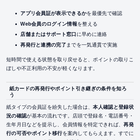
アプリ会員証が表示できるか
を最優先で確認
Web会員のログイン情報
を整える
店舗またはサポート窓口
に早めに連絡
再発行と連携の完了
までを一気通貫で実施
短時間で使える状態を取り戻せると、ポイントの取りこ
ぼしや不正利用の不安が軽くなります。
紙カードの再発行やポイント引き継ぎの条件を知ろ
う
紙タイプの会員証を紛失した場合は、
本人確認と登録状
況の確認
が基本の流れです。店頭で登録名・電話番号・
生年月日などを提示し、会員情報を特定できれば、
再発
行の可否やポイント移行
を案内してもらえます。すでに