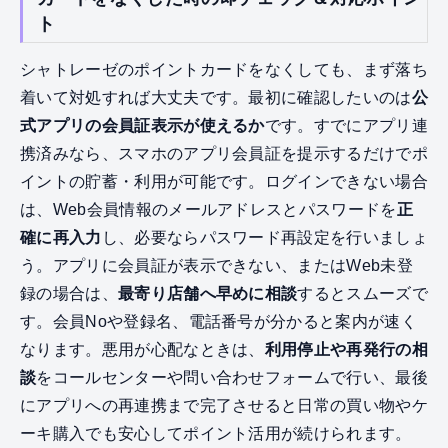
ト
シャトレーゼのポイントカードをなくしても、まず落ち
着いて対処すれば大丈夫です。最初に確認したいのは
公
式アプリの会員証表示が使えるか
です。すでにアプリ連
携済みなら、スマホのアプリ会員証を提示するだけでポ
イントの貯蓄・利用が可能です。ログインできない場合
は、Web会員情報のメールアドレスとパスワードを
正
確に再入力
し、必要ならパスワード再設定を行いましょ
う。アプリに会員証が表示できない、またはWeb未登
録の場合は、
最寄り店舗へ早めに相談
するとスムーズで
す。会員Noや登録名、電話番号が分かると案内が速く
なります。悪用が心配なときは、
利用停止や再発行の相
談
をコールセンターや問い合わせフォームで行い、最後
にアプリへの再連携まで完了させると日常の買い物やケ
ーキ購入でも安心してポイント活用が続けられます。