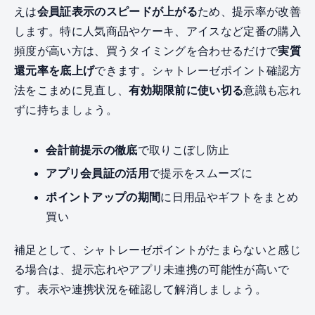
えは
会員証表示のスピードが上がる
ため、提示率が改善
します。特に人気商品やケーキ、アイスなど定番の購入
頻度が高い方は、買うタイミングを合わせるだけで
実質
還元率を底上げ
できます。シャトレーゼポイント確認方
法をこまめに見直し、
有効期限前に使い切る
意識も忘れ
ずに持ちましょう。
会計前提示の徹底
で取りこぼし防止
アプリ会員証の活用
で提示をスムーズに
ポイントアップの期間
に日用品やギフトをまとめ
買い
補足として、シャトレーゼポイントがたまらないと感じ
る場合は、提示忘れやアプリ未連携の可能性が高いで
す。表示や連携状況を確認して解消しましょう。