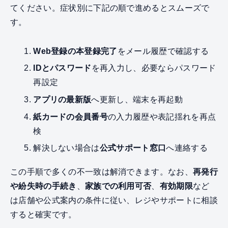
てください。症状別に下記の順で進めるとスムーズで
す。
Web登録の本登録完了
をメール履歴で確認する
IDとパスワード
を再入力し、必要ならパスワード
再設定
アプリの最新版
へ更新し、端末を再起動
紙カードの会員番号
の入力履歴や表記揺れを再点
検
解決しない場合は
公式サポート窓口
へ連絡する
この手順で多くの不一致は解消できます。なお、
再発行
や紛失時の手続き
、
家族での利用可否
、
有効期限
など
は店舗や公式案内の条件に従い、レジやサポートに相談
すると確実です。