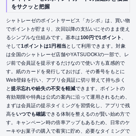
をサクッと把握
シャトレーゼのポイントサービス「カシポ」は、買い物
でポイントが貯まり、次回以降の支払いにそのまま使え
るシンプルな仕組みです。基本は
100円で1ポイント
、
そして
1ポイントは1円相当
として利用できます。対象
は全国のシャトレーゼ店舗やYATSUDOKIの一部で、レ
ジ前で会員証を提示するだけなので使い方も直感的で
す。紙のカードを発行しておけば、その番号をもとに
Web登録を行い、アプリ会員証に切り替えて持ち歩く
と
提示忘れや紛失の不安を軽減
できます。ポイントの
有効期限や特典は公式の案内に沿って運用されるため、
まずは会員証の提示タイミングを習慣化し、アプリで残
高を
いつでも確認
できる体制を整えるのが賢い始め方で
す。キャンペーン時の倍率アップもあるため、日常のケ
ーキやお菓子の購入で着実に貯め、必要なタイミングで