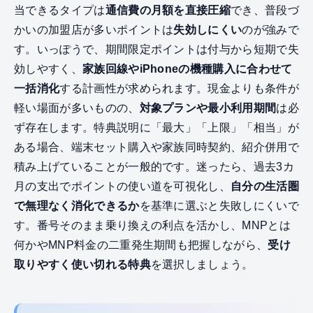
当できるタイプは
通信費の月額を直接圧縮
でき、普段づ
かいの加盟店が多いポイントは
失効しにくい
のが強みで
す。いっぽうで、期間限定ポイントは付与から短期で失
効しやすく、
家族回線やiPhoneの機種購入に合わせて
一括消化
する計画性が求められます。現金よりも条件が
軽い場面が多いものの、
対象プランや最小利用期間
は必
ず存在します。特典説明に「最大」「上限」「相当」が
ある場合、端末セット購入や家族同時契約、紹介併用で
積み上げていることが一般的です。迷ったら、過去3カ
月の支出でポイントの使い道を可視化し、
自分の生活圏
で無理なく消化できるか
を基準に選ぶと失敗しにくいで
す。番号そのまま乗り換えの利点を活かし、MNPとは
何かやMNP料金の二重発生期間も把握しながら、
受け
取りやすく使い切れる特典
を選択しましょう。