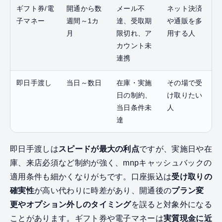
ギフト券/電
開通から数
メール不
ネット決済
子マネー
週間～1カ
達、受取期
や通販を多
月
限切れ、ア
用する人
カウント未
連携
即日手渡し
当日～数日
在庫・実施
その場で受
日の制約、
け取りたい
当日条件未
人
達
即日手渡しは
スピードが最大の利点
ですが、実施日や在
庫、来店必須など制約が強く、mnpキャッシュバックの
適用条件も細かくなりがちです。口座振込は
受け取りの
確実性
が高い代わりに時差があり、開通後の
プラン変
更やオプション外しのタイミング
を誤ると対象外になる
ことがあります。ギフト券や電子マネーは
実質現金に近