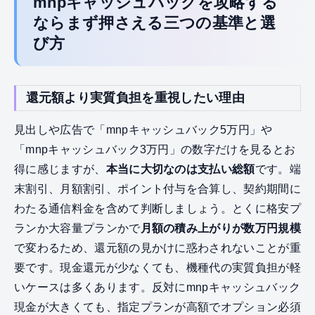
mnpキャッシュバックを攻略する
ならまず押さえる三つの基準と選
び方
還元額より実質負担を重視したい理由
見出しや広告で「mnpキャッシュバック5万円」や
「mnpキャッシュバック3万円」の数字だけを見るとお
得に感じますが、
本当に大切なのは支払い総額
です。端
末割引、月額割引、ポイント付与を合算し、契約期間に
わたる通信料金を含めて判断しましょう。とくに格安プ
ランか大容量プランかで
月額の積み上がりが数万円規模
で変わるため、還元額の見かけに惑わされないことが重
要です。現金還元が少なくても、機種代の実質負担が軽
いケースは多くあります。反対にmnpキャッシュバック
現金が大きくても、指定プランが高額でオプション必須