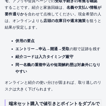
モ
、アプリや会員ページでの
受取手続きの有無を確認
することです。紹介と家族回線は、
名義や支払い情報が
要件通りか
を合わせて点検してください。現金希望の人
は、オンラインよりも
店頭の在庫日や週末施策
を狙うと
結果が安定します。
併用の要点
エントリー→申込→開通→受取
の順で証跡を残す
紹介コードは入力タイミング厳守
同一名義の重複申込や短期解約歴は対象外になり
やすい
オンラインと紹介の使い分けが固まれば、取り逃しのリ
スクは大きく下げられます。
端末セット購入で値引きとポイントをダブルで