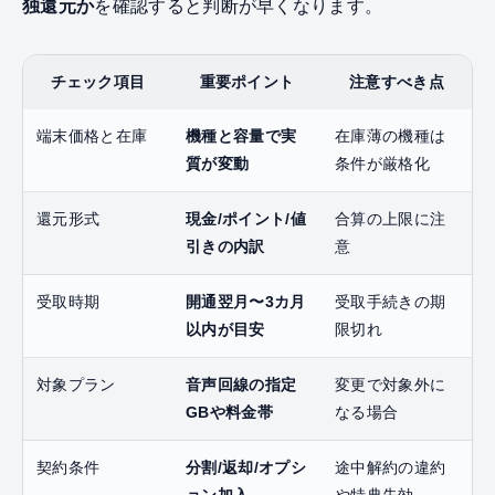
独還元か
を確認すると判断が早くなります。
チェック項目
重要ポイント
注意すべき点
端末価格と在庫
機種と容量で実
在庫薄の機種は
質が変動
条件が厳格化
還元形式
現金/ポイント/値
合算の上限に注
引きの内訳
意
受取時期
開通翌月〜3カ月
受取手続きの期
以内が目安
限切れ
対象プラン
音声回線の指定
変更で対象外に
GBや料金帯
なる場合
契約条件
分割/返却/オプシ
途中解約の違約