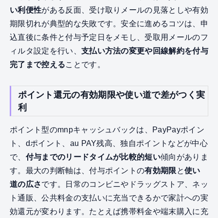
い利便性
がある反面、受け取りメールの見落としや有効
期限切れが典型的な失敗です。安全に進めるコツは、申
込直後に条件と付与予定日をメモし、受取用メールのフ
ィルタ設定を行い、
支払い方法の変更や回線解約を付与
完了まで控える
ことです。
ポイント還元の有効期限や使い道で差がつく実
利
ポイント型のmnpキャッシュバックは、PayPayポイン
ト、dポイント、au PAY残高、独自ポイントなどが中心
で、
付与までのリードタイムが比較的短い
傾向がありま
す。最大の判断軸は、付与ポイントの
有効期限
と
使い
道の広さ
です。日常のコンビニやドラッグストア、ネッ
ト通販、公共料金の支払いに充当できるかで家計への実
効還元が変わります。たとえば携帯料金や端末購入に充