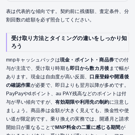
表は代表的な傾向です。契約前に残価額、査定条件、分
割回数の総額を必ず照合してください。
受け取り方法とタイミングの違いをしっかり知
ろう
mnpキャッシュバックは
現金・ポイント・商品券
での付
与が主流で、受け取り時期も
即日から数カ月後
まで幅が
あります。現金は自由度が高い反面、
口座登録や開通後
の確認作業
が必要で、即日よりも翌月以降が多めです。
PayPayやdポイント、au PAY残高などのポイントは付
与が早い傾向ですが、
有効期限や利用先の制約
に注意し
ましょう。商品券は金額が大きく見えても、換金性や使
い道が限定的です。乗り換えの実務では、開通月と請求
開始日が重なることで
MNP料金の二重に感じる期間
が