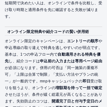
短期間で決めたい人は、オンラインで条件を比較し、受
け取り時期と適用条件を先に確認すると失敗が減りま
す。
オンライン限定特典や紹介コードの賢い併用術
オンライン限定のキャンペーンは、
エントリーの順序
や
申込導線の取り違えで特典を逃しやすいのが弱点です。
基本は、1つの申込フロー内で
自動適用される特典を優
先
し、紹介コードは
申込前の入力または専用ページ経由
が必須になります。併用の可否は「同一施策の重複不
可」「上限は合算で制限」「支払い方法やプランの統
一」が一般的です。mnpキャッシュバックの
即日
受け取
りを狙うより、オンラインの
増額期を待って一括で確定
させたほうが、条件が緩く総還元が高くなることがあり
ます。失効防止のコツは、
開通完了日と付与予定日のメ