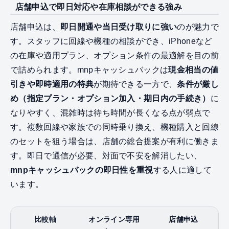
店舗申込で即日対応や在庫相談ができる強み
店舗申込は、
即日開通や当日受け取りに強い
のが魅力で
す。スタッフに回線や機種の相談ができ、iPhoneなど
の在庫や適用プラン、オプション条件の最適解を目の前
で詰められます。mnpキャッシュバックは
現金相当の値
引きや即時適用の特典
が期待できる一方で、
条件が厳し
め（指定プラン・オプション加入・期日内の手続き）
に
なりやすく、混雑時は待ち時間が長くなる点が弱点で
す。複数回線や家族での同時乗り換え、機種購入と回線
のセットを狙う場合は、店舗の総合提案が有利に働きま
す。即日で通信が必要、対面で不安を解消したい、
mnpキャッシュバックの即日性を重視
する人に適して
います。
比較軸
オンライン専用
店舗申込