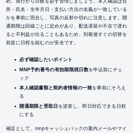
め、発行から日数を必ず管理しましょう。本人確認は住
所・氏名・生年月日・支払い方法の名義が一致している
かを事前に照合し、写真の反射や切れに注意します。開
通期限は回線ごとに定めがあり、配送遅延や不在で遅れ
ると不利益が出ることもあるため、到着後すぐの切替を
前提に日程を組むのが安全です。
必ず確認したいポイント
MNP予約番号の有効期限残日数
を申込前にチェ
ック
本人確認書類と契約者情報の一致
を事前にそろえ
る
開通期限と受取日
を逆算し、即日対応できる日程
にする
補足として、mnpキャッシュバックの案内メールやマイ