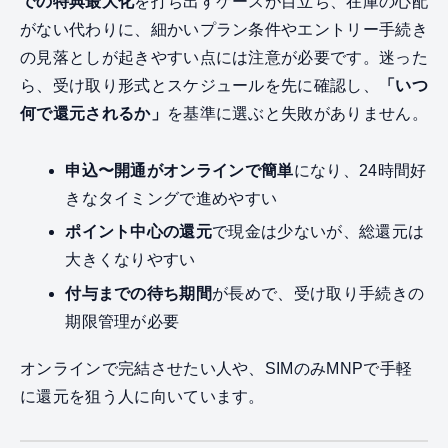
での特典最大化
を打ち出すケースが目立ち、在庫の心配
がない代わりに、細かいプラン条件やエントリー手続き
の見落としが起きやすい点には注意が必要です。迷った
ら、受け取り形式とスケジュールを先に確認し、
「いつ
何で還元されるか」
を基準に選ぶと失敗がありません。
申込〜開通がオンラインで簡単
になり、24時間好
きなタイミングで進めやすい
ポイント中心の還元
で現金は少ないが、総還元は
大きくなりやすい
付与までの待ち期間
が長めで、受け取り手続きの
期限管理が必要
オンラインで完結させたい人や、SIMのみMNPで手軽
に還元を狙う人に向いています。