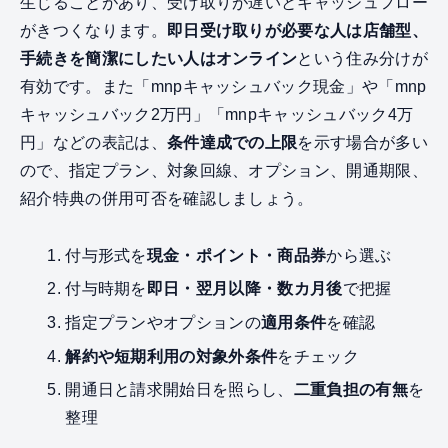
生じることがあり、受け取りが遅いとキャッシュフロー
がきつくなります。
即日受け取りが必要な人は店舗型、
手続きを簡潔にしたい人はオンライン
という住み分けが
有効です。また「mnpキャッシュバック現金」や「mnp
キャッシュバック2万円」「mnpキャッシュバック4万
円」などの表記は、
条件達成での上限
を示す場合が多い
ので、指定プラン、対象回線、オプション、開通期限、
紹介特典の併用可否を確認しましょう。
付与形式を
現金・ポイント・商品券
から選ぶ
付与時期を
即日・翌月以降・数カ月後
で把握
指定プランやオプションの
適用条件
を確認
解約や短期利用の対象外条件
をチェック
開通日と請求開始日を照らし、
二重負担の有無
を
整理