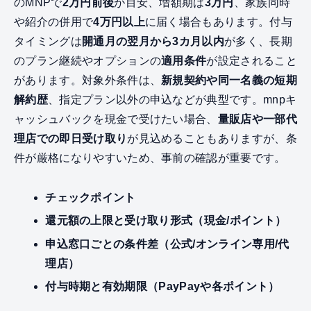
のMNPで
2万円前後
が目安、増額期は
3万円
、家族同時
や紹介の併用で
4万円以上
に届く場合もあります。付与
タイミングは
開通月の翌月から3カ月以内
が多く、長期
のプラン継続やオプションの
適用条件
が設定されること
があります。対象外条件は、
新規契約や同一名義の短期
解約歴
、指定プラン以外の申込などが典型です。mnpキ
ャッシュバックを現金で受けたい場合、
量販店や一部代
理店での即日受け取り
が見込めることもありますが、条
件が厳格になりやすいため、事前の確認が重要です。
チェックポイント
還元額の上限と受け取り形式（現金/ポイント）
申込窓口ごとの条件差（公式/オンライン専用/代
理店）
付与時期と有効期限（PayPayや各ポイント）