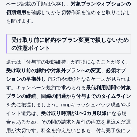
ページ記載の手順は保存し、
対象プランやオプションの
初期適用
を確認してから切替作業を進めると取りこぼし
を防げます。
受け取り前に解約やプラン変更で損しないため
の注意ポイント
還元は「付与前の状態維持」が前提になることが多く、
受け取り前の解約や対象外プランへの変更
、
必須オプ
ションの早期外し
で取消や減額となるケースが見られま
す。キャンペーン規約で求められる
最低利用期間
や
対象
プランの継続
、
回線の開通から付与までのタイムライン
を先に把握しましょう。mnpキャッシュバック現金やポ
イント還元は、
受け取り時期が1〜3カ月以降
になる場
合もあるため、その間の請求と条件の両立を見込んだ運
用が大切です。料金を抑えたいときも、付与完了後にプ