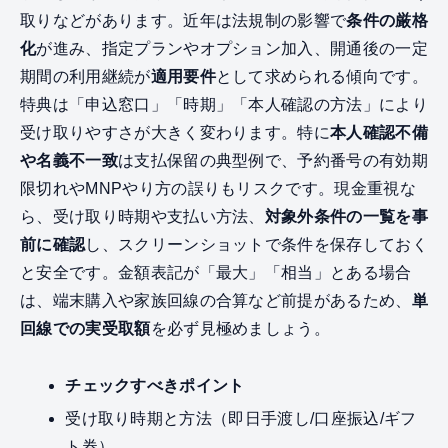
取りなどがあります。近年は法規制の影響で
条件の厳格
化
が進み、指定プランやオプション加入、開通後の一定
期間の利用継続が
適用要件
として求められる傾向です。
特典は「申込窓口」「時期」「本人確認の方法」により
受け取りやすさが大きく変わります。特に
本人確認不備
や名義不一致
は支払保留の典型例で、予約番号の有効期
限切れやMNPやり方の誤りもリスクです。現金重視な
ら、受け取り時期や支払い方法、
対象外条件の一覧を事
前に確認
し、スクリーンショットで条件を保存しておく
と安全です。金額表記が「最大」「相当」とある場合
は、端末購入や家族回線の合算など前提があるため、
単
回線での実受取額
を必ず見極めましょう。
チェックすべきポイント
受け取り時期と方法（即日手渡し/口座振込/ギフ
ト券）