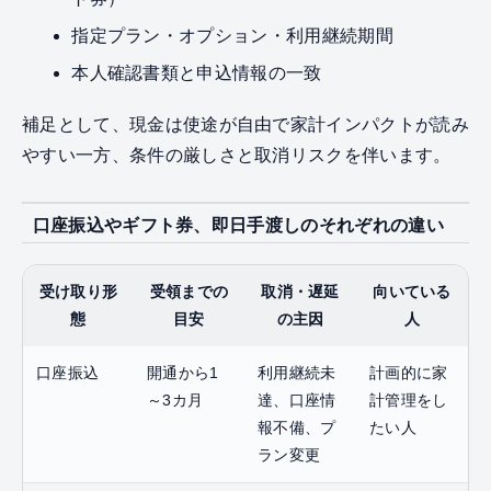
指定プラン・オプション・利用継続期間
本人確認書類と申込情報の一致
補足として、現金は使途が自由で家計インパクトが読み
やすい一方、条件の厳しさと取消リスクを伴います。
口座振込やギフト券、即日手渡しのそれぞれの違い
受け取り形
受領までの
取消・遅延
向いている
態
目安
の主因
人
口座振込
開通から1
利用継続未
計画的に家
～3カ月
達、口座情
計管理をし
報不備、プ
たい人
ラン変更