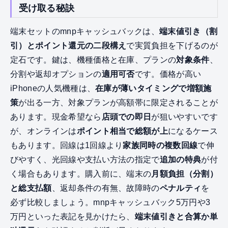
受け取る秘訣
端末セットのmnpキャッシュバックは、
端末値引き（割
引）とポイント還元の二段構え
で実質負担を下げるのが
定石です。鍵は、機種価格と在庫、プランの
対象条件
、
分割や返却オプションの
適用可否
です。価格が高い
iPhoneの人気機種は、
在庫が薄いタイミングで増額施
策
が出る一方、対象プランが高額帯に限定されることが
あります。現金希望なら
店頭での即日
が狙いやすいです
が、オンラインは
ポイント相当で総額が上
になるケース
もあります。回線は1回線より
家族同時の複数回線
で伸
びやすく、光回線や支払い方法の指定で
追加の特典
が付
く場合もあります。購入前に、端末の
月額負担（分割）
と総支払額
、返却条件の有無、故障時の
ペナルティ
を
必ず比較しましょう。mnpキャッシュバック5万円や3
万円といった表記を見かけたら、
端末値引きと合算か単