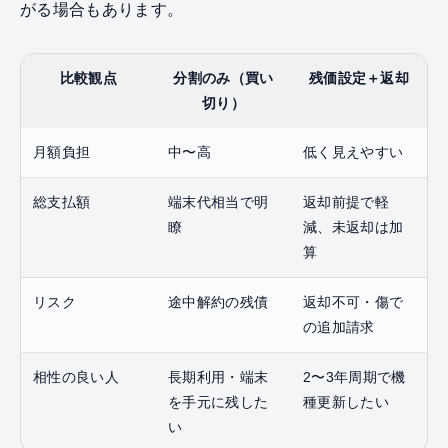
がる場合もあります。
比較観点
分割のみ（買い
残価設定＋返却
切り）
月額負担
中〜高
低く見えやすい
総支払額
端末代相当で明
返却前提で軽
瞭
減、未返却は加
算
リスク
途中解約の残債
返却不可・傷で
の追加請求
相性の良い人
長期利用・端末
2〜3年周期で機
を手元に残した
種更新したい
い