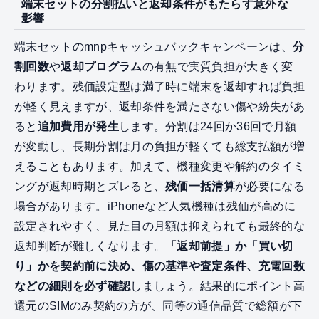
端末セットの分割払いと返却条件がもたらす意外な
影響
端末セットのmnpキャッシュバックキャンペーンは、
分
割回数
や
返却プログラム
の有無で実質負担が大きく変
わります。残価設定型は満了時に端末を返却すれば負担
が軽く見えますが、返却条件を満たさない傷や紛失があ
ると
追加費用が発生
します。分割は24回か36回で月額
が変動し、長期分割は月の負担が軽くても総支払額が増
えることもあります。加えて、機種変更や解約のタイミ
ングが返却時期とズレると、
残価一括清算
が必要になる
場合があります。iPhoneなど人気機種は残価が高めに
設定されやすく、見た目の月額は抑えられても最終的な
返却判断が難しくなります。
「返却前提」か「買い切
り」かを契約前に決め、傷の基準や査定条件、充電回数
などの細則を必ず確認
しましょう。結果的にポイント高
還元のSIMのみ契約の方が、同等の通信品質で総額が下