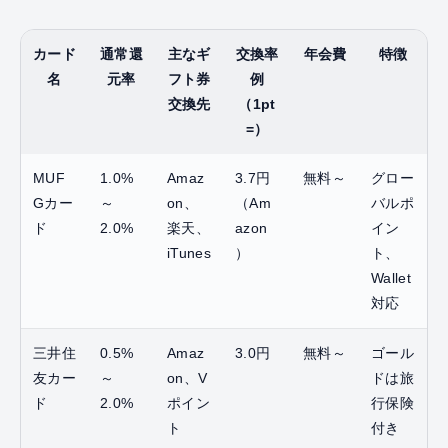
カード
通常還
主なギ
交換率
年会費
特徴
名
元率
フト券
例
交換先
（1pt
=）
MUF
1.0%
Amaz
3.7円
無料～
グロー
Gカー
～
on、
（Am
バルポ
ド
2.0%
楽天、
azon
イン
iTunes
）
ト、
Wallet
対応
三井住
0.5%
Amaz
3.0円
無料～
ゴール
友カー
～
on、V
ドは旅
ド
2.0%
ポイン
行保険
ト
付き