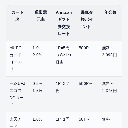
カード
通常還
Amazon
最低交
年会費
名
元率
ギフト
換ポイ
券交換
ント
レート
MUFG
1.0～
1P=5円
500P～
無料～
カード
2.0%
（Wallet
2,095円
ゴール
経由）
ド
三菱UFJ
0.5～
1P=3.7
500P～
無料～
ニコス
1.5%
円
1,375円
DCカー
ド
楽天カ
1.0%
1P=1円
50P～
無料
ード