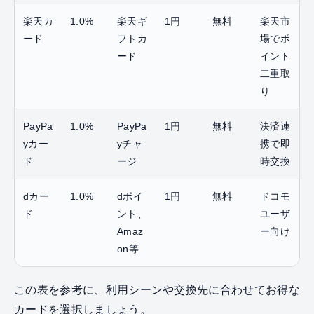
楽天カ
1.0%
楽天ギ
1円
無料
楽天市
ード
フトカ
場でポ
ード
イント
二重取
り
PayPa
1.0%
PayPa
1円
無料
決済連
yカー
yチャ
携で即
ド
ージ
時交換
dカー
1.0%
dポイ
1円
無料
ドコモ
ド
ント、
ユーザ
Amaz
ー向け
on等
この表を参考に、利用シーンや交換先に合わせてお得な
カードを選択しましょう。