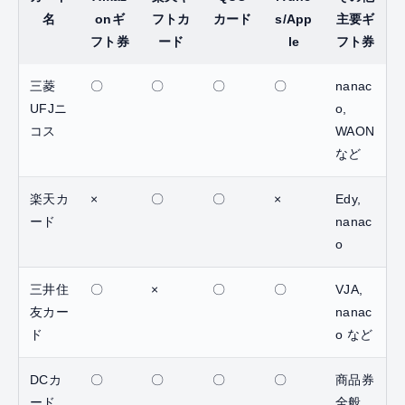
名
onギ
フトカ
カード
s/App
主要ギ
フト券
ード
le
フト券
三菱
〇
〇
〇
〇
nanac
UFJニ
o,
コス
WAON
など
楽天カ
×
〇
〇
×
Edy,
ード
nanac
o
三井住
〇
×
〇
〇
VJA,
友カー
nanac
ド
o など
DCカ
〇
〇
〇
〇
商品券
ード
全般