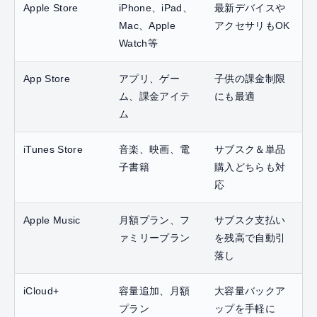
Apple Store
iPhone、iPad、
最新デバイスや
Mac、Apple
アクセサリもOK
Watch等
App Store
アプリ、ゲー
子供の課金制限
ム、課金アイテ
にも最適
ム
iTunes Store
音楽、映画、電
サブスク＆単品
子書籍
購入どちらも対
応
Apple Music
月額プラン、フ
サブスク支払い
ァミリープラン
を残高で自動引
落し
iCloud+
容量追加、月額
大容量バックア
プラン
ップを手軽に