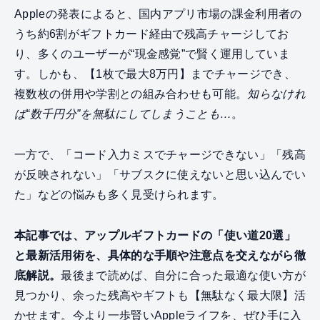
Appleの発表によると、国内アプリ市場の課金利用者の
うち約6割がギフトカード経由で残高チャージしてお
り、多くのユーザーが“現金感覚”で賢く運用していま
す。しかも、【1枚で最大8万円】までチャージでき、
複数枚の併用や学割との組み合わせも可能。
知らなけれ
ば“数千円分”を無駄にしてしまうことも…
。
一方で、「コード入力ミスでチャージできない」「残高
が反映されない」「サブスクに使えないと思い込んでい
た」などの悩みも多く見受けられます。
本記事では、アップルギフトカードの「使い道20選」
と最新活用術を、具体的な手順や注意点を交えながら徹
底解説。
最後まで読めば、自分に合った最適な使い方が
見つかり、余った残高やギフトも【無駄なく最大限】活
かせます。今より一歩賢いAppleライフを、ぜひ手に入