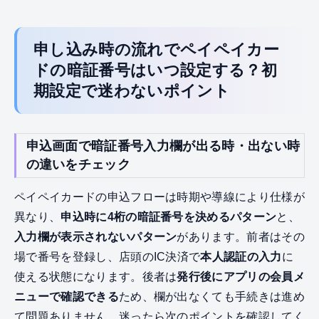
申し込み時の流れでペイペイカー
ドの暗証番号はいつ設定する？初
期設定で迷わないポイント
申込画面で暗証番号入力欄が出る時・出ない時
の違いをチェック
ペイペイカードの申込フローは時期や導線により仕様が
異なり、
申込時に4桁の暗証番号を決めるパターン
と、
入力欄が表示されないパターン
があります。前者はその
場で番号を登録し、店頭のIC決済で
本人認証の入力
に
使える状態になります。後者は
発行後にアプリの会員メ
ニューで確認できる
ため、欄が出なくても手続きは進め
て問題ありません。迷ったら次のポイントを確認してく