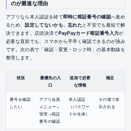
のが最速な理由
アプリなら本人認証を経て
即時に暗証番号の確認
へ進め
るため、
設定してないかも、忘れた
と不安でも最短で解
決できます。店頭決済で
PayPayカード暗証番号入力
が
必要な直前でも、スマホから手早く確認できるのが強み
です。次の表で「確認・変更・ロック時」の基本動線を
整理します。
状況
最優先の入
追加で必要
補足
口
な情報
番号を確認
アプリ会員
本人認証
その場で表
したい
メニュー→
（パスワー
示される
管理→暗証
ドや生体）
番号の確認