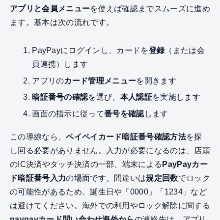
アプリと会員メニュー
を使えば確認までスムーズに進め
ます。基本は次の流れです。
PayPayにログインし、カードを
登録
（または会
員連携）します
アプリの
カード管理メニュー
を開きます
暗証番号の確認
を選び、
本人認証
を実施します
画面の指示に従って
番号を確認
します
この導線なら、
ペイペイカード暗証番号確認方法
を探
し回る必要がありません。入力が必要になるのは、店頭
のIC決済やタッチ決済の一部、端末による
PayPayカー
ド暗証番号入力
の場面です。間違いは
規定回数
でロック
の可能性があるため、誕生日や「0000」「1234」など
は避けてください。海外での利用やロック解除に関する
paypayカード問い合わせ海外から
の連絡先は、アプリ