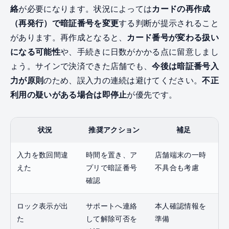
絡
が必要になります。状況によっては
カードの再作成
（再発行）で暗証番号を変更
する判断が提示されること
があります。再作成となると、
カード番号が変わる扱い
になる可能性
や、手続きに日数がかかる点に留意しまし
ょう。サインで決済できた店舗でも、
今後は暗証番号入
力が原則
のため、誤入力の連続は避けてください。
不正
利用の疑いがある場合は即停止
が優先です。
状況
推奨アクション
補足
入力を数回間違
時間を置き、ア
店舗端末の一時
えた
プリで暗証番号
不具合も考慮
確認
ロック表示が出
サポートへ連絡
本人確認情報を
た
して解除可否を
準備