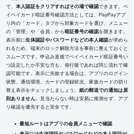
で、
本人認証をクリアすればその場で確認
できます。ペ
イペイカード暗証番号確認方法としては、PayPayアプ
リ内の「カード」タブから対象カードを選び、メニュー
の「管理」や「会員」から
暗証番号の確認
を開きます。
表示前に
生体認証やパスワードなどの本人確認
が求めら
れるため、端末のロック解除方法を事前に整えておくと
スムーズです。申込み直後でペイペイカード暗証番号い
つ設定したか不安な方も、発行後であれば同じ流れで確
認可能です。表示に失敗する場合は、アプリのログイン
状態、通信環境、カードの登録状況、家族カードの切り
替え表示をチェックしましょう。
紙の郵送での通知は原
則ありません
。見当たらない時は安易に推測せず、アプ
リ確認を優先すると安全です。
最短ルートはアプリの会員メニューで確認
表示には生体認証やパスワードなどの本人認証が