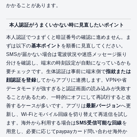
かかることがあります。
本人認証がうまくいかない時に見直したいポイント
本人認証でつまずくと暗証番号の確認に進めません。ま
ずは以下の
基本ポイント
を順番に見直してください。
SMSが届かない場合は電波状況や迷惑メッセージ振り
分けを確認し、端末の時刻設定が自動になっているかも
要チェックです。生体認証は事前に端末側で
指紋または
顔認証を登録
してからアプリに連携します。VPNや省
データモードが強すぎると認証画面の読み込みが失敗す
ることがあるため、一時的にオフにして再試行すると改
善するケースが多いです。アプリは
最新バージョン
へ更
新し、Wi‑Fiとモバイル回線を切り替えて再送信を試し
ます。海外から利用する場合は
SMS受信可能な回線
を
用意し、必要に応じてpaypayカード問い合わせ海外か