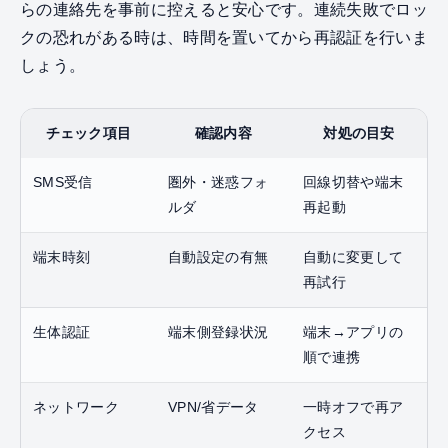
らの連絡先を事前に控えると安心です。連続失敗でロッ
クの恐れがある時は、時間を置いてから再認証を行いま
しょう。
チェック項目
確認内容
対処の目安
SMS受信
圏外・迷惑フォ
回線切替や端末
ルダ
再起動
端末時刻
自動設定の有無
自動に変更して
再試行
生体認証
端末側登録状況
端末→アプリの
順で連携
ネットワーク
VPN/省データ
一時オフで再ア
クセス