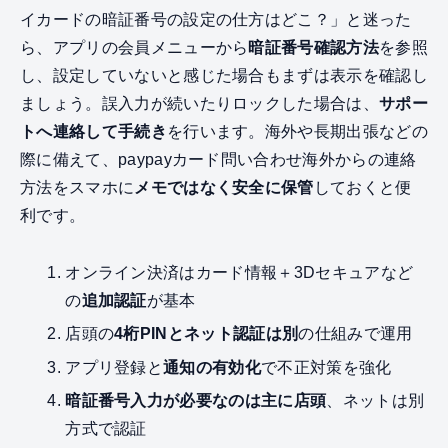
イカードの暗証番号の設定の仕方はどこ？」と迷った
ら、アプリの会員メニューから
暗証番号確認方法
を参照
し、設定していないと感じた場合もまずは表示を確認し
ましょう。誤入力が続いたりロックした場合は、
サポー
トへ連絡して手続き
を行います。海外や長期出張などの
際に備えて、paypayカード問い合わせ海外からの連絡
方法をスマホに
メモではなく安全に保管
しておくと便
利です。
オンライン決済はカード情報＋3Dセキュアなど
の
追加認証
が基本
店頭の
4桁PINとネット認証は別
の仕組みで運用
アプリ登録と
通知の有効化
で不正対策を強化
暗証番号入力が必要なのは主に店頭
、ネットは別
方式で認証