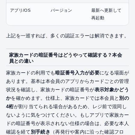
アプリ/OS
バージョン
最新へ更新して
再起動
上記を一巡すれば、多くの認証エラーは解消できます。
家族カードの暗証番号はどうやって確認する？本会
員との違い
家族カードの利用でも
暗証番号入力が必要
になる場面が
あります。基本は本会員のアプリからカードごとの管理
状況を確認し、家族カードの暗証番号が
表示対象かどう
か
を確かめます。仕様上、家族カードでは本会員と
別の
4桁
が割り当てられる場合があるため、レジ前で混同し
ないように気をつけてください。もしアプリで家族カー
ドの暗証番号が表示されない仕様の場合は、必要な本人
確認を経て
別手続き
（再発行や案内に沿った確認フロ