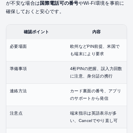
が不安な場合は
国際電話可の番号
やWi‑Fi環境を事前に
確保しておくと安心です。
確認ポイント
内容
必要場面
欧州などPIN前提、米国で
も端末により要求
準備事項
4桁PINの把握、誤入力回数
に注意、身分証の携行
連絡方法
カード裏面の番号、アプリ
のサポートから発信
注意点
端末指示は英語表示が多
い、Cancelでやり直し可