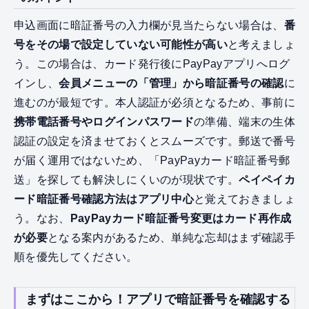
申込画面に暗証番号の入力欄が見当たらない場合は、
番
号をその場で設定していない可能性が高い
と考えましょ
う。この場合は、カード発行後にPayPayアプリへログ
インし、
会員メニューの「管理」から暗証番号の確認
に
進むのが最短です。本人認証が必須となるため、事前に
携帯電話番号やログインパスワード
の準備、端末の生体
認証の設定を済ませておくとスムーズです。郵送で番号
が届く運用ではないため、「PayPayカード暗証番号郵
送」を探しても解決しにくいのが現状です。
ペイペイカ
ード暗証番号確認方法はアプリ中心
と覚えておきましょ
う。なお、
PayPayカード暗証番号変更はカード再作成
が必要
となる案内があるため、単純な忘却はまず確認手
順を優先してください。
まずはここから！アプリで暗証番号を確認する