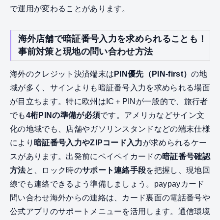
で運用が変わることがあります。
海外店舗で暗証番号入力を求められることも！
事前対策と現地の問い合わせ方法
海外のクレジット決済端末は
PIN優先（PIN-first）
の地
域が多く、サインよりも暗証番号入力を求められる場面
が目立ちます。特に欧州はIC＋PINが一般的で、旅行者
でも
4桁PINの準備が必須
です。アメリカなどサイン文
化の地域でも、店舗やガソリンスタンドなどの端末仕様
により
暗証番号入力やZIPコード入力
が求められるケー
スがあります。出発前にペイペイカードの
暗証番号確認
方法
と、ロック時の
サポート連絡手段
を把握し、現地回
線でも連絡できるよう準備しましょう。paypayカード
問い合わせ海外からの連絡は、カード裏面の電話番号や
公式アプリのサポートメニューを活用します。通信環境