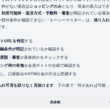
。枠がない場合は
ショッピングのみ
となり、現金の借入はでき
・利用可能枠・返済方式・手数料・審査
が明記されている場合
や貸付条件が確認できない「エーシーマスター」は、
借り入れ
です。
トURLを特定
する
金融条件が明記
されているか確認する
限度額・審査
が具体的かをチェックする
シング枠の有無
を会員サイトや台紙で確認する
認
し、口座振込やATM出金の方法も把握する
入れ可否を誤りなく見抜けます
。下の表で「何があれば可能」
具体例