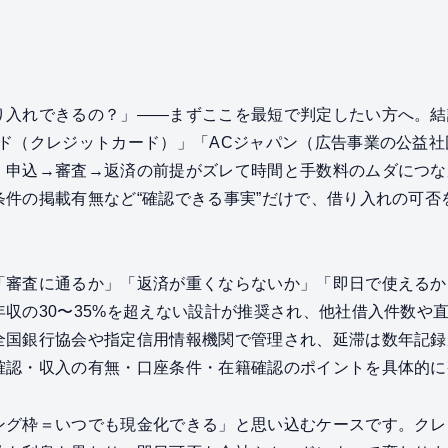
り入れできるの？」——まずここを最短で判定したい方へ。結
ード（クレジットカード）」「ACジャパン（広告事業の公益
、申込→審査→返済の前提がズレて時間と手数料のムダにつな
条件の掲載有無など“確認できる事実”だけで、借り入れの可否
「審査に通るか」「返済が重くならないか」「即日で使えるか
収の30〜35%を超えない設計が推奨され、他社借入件数や
全国銀行協会や指定信用情報機関で管理され、延滞は数年記録
確認・収入の有無・口座条件・在籍確認のポイントを具体的に
ング枠＝いつでも現金化できる」と思い込むケースです。クレ