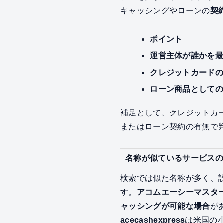
キャッシングやローンの
契
ポイント
運営主体が誰かを
クレジットカード
ローン商品として
補足として、クレジットカ
またはローン契約の有無で
名称が似ているサービスの
検索では似た名称が多く、
す。
アコムエーシーマスタ
ャッシングが可能な場合
が
acecashexpress
は米国の