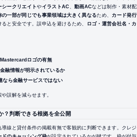
ーシークリエイト
や
イラストAC
、
動画AC
などは制作・素材配
称の一部が同じでも事業領域は大きく異なる
ため、
カード発行
けると安全です。誤申込を避けるため、
ロゴ・運営会社名・カ
stercardロゴの有無
ど金融情報が明示されているか
連なら金融サービスではない
索や誤解を減らせます。
か？判断できる根拠を全公開
込導線と貸付条件の掲載有無で客観的に判断できます。クレジ
ードのキャッシング枠
が設定されているかが鍵です。枠が付与