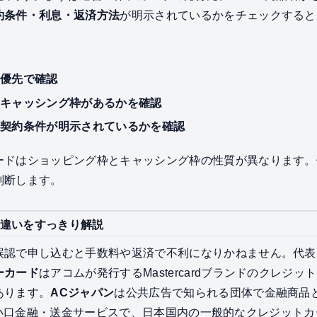
約条件・利息・返済方法
が明示されているかをチェックすると
最優先で確認
のキャッシング枠があるかを確認
の契約条件が明示されているかを確認
ードはショッピング枠とキャッシング枠の性質が異なります。
判断します。
違いをすっきり解説
誤認で申し込むと手数料や返済で不利になりかねません。代表
ーカード
はアコムが発行するMastercardブランドのクレジ
あります。
ACジャパン
は公共広告で知られる団体で金融商品
小口金融・送金サービスで、日本国内の一般的なクレジットカ