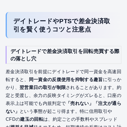
デイトレードやPTSで差金決済取
引を賢く使うコツと注意点
デイトレードで差金決済取引を回転売買する際
の落とし穴
差金決済取引を前提にデイトレードで同一資金を高速回
転すると、
同一資金の反復使用を抑制する趣旨
に引っか
かり、
翌営業日の取引が制限
されることがあります。約
定と受渡し、余力の反映タイミングがズレると、口座の
表示上は可能でも内規判定で
「売れない」「注文が通ら
ない」
という事態が起こり得ます。特に信用取引や
CFDの
建玉の回転
は、約定ごとの手数料やスプレッド