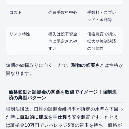
コスト
売買手数料中心
手数料・スプレ
ッド・金利等
リスク特性
損失は投下資金
価格急変で損失
内に限定されや
拡大や強制決済
すい
の可能性
短期の値幅取りに向く一方で、
現物の堅実さ
とは性格が
異なります。
価格変動と証拠金の関係を数値でイメージ！強制決
済の典型パターン
強制決済は、口座の証拠金維持率が所定の水準を下回っ
た時に
自動的に建玉を手仕舞う
安全装置です。たとえ
ば証拠金10万円でレバレッジ5倍の建玉を持ち、価格が