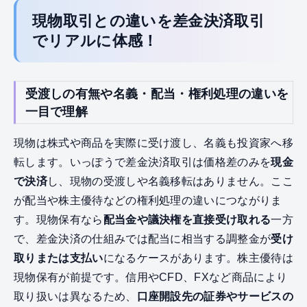
現物取引との違いを差金決済取引
でリアルに体感！
受渡しの有無や名義・配当・権利処理の違いを
一目で理解
現物は株式や商品を実際に受け渡し、名義も投資家へ移
転します。いっぽうで差金決済取引は価格差のみを
現金
で決済
し、現物の受渡しや名義移転はありません。ここ
が配当や株主優待などの権利処理の違いにつながりま
す。現物保有なら
配当金や議決権を直接受け取れる
一方
で、差金決済の仕組みでは配当に相当する調整金が
受け
取りまたは支払い
になるケースがあります。株主優待は
現物保有が前提です。信用やCFD、FXなど商品により
取り扱いは異なるため、
口座開設先の証券やサービスの