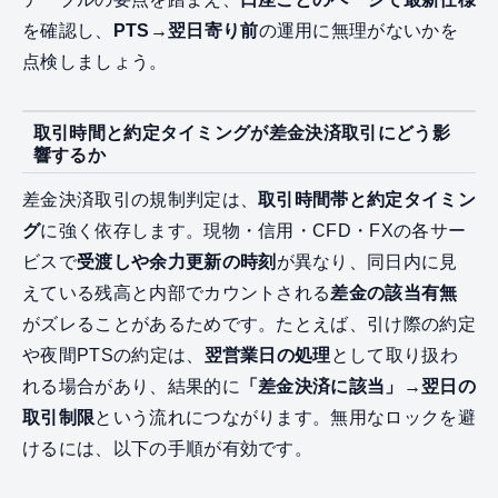
を確認し、
PTS→翌日寄り前
の運用に無理がないかを
点検しましょう。
取引時間と約定タイミングが差金決済取引にどう影
響するか
差金決済取引の規制判定は、
取引時間帯と約定タイミン
グ
に強く依存します。現物・信用・CFD・FXの各サー
ビスで
受渡しや余力更新の時刻
が異なり、同日内に見
えている残高と内部でカウントされる
差金の該当有無
がズレることがあるためです。たとえば、引け際の約定
や夜間PTSの約定は、
翌営業日の処理
として取り扱わ
れる場合があり、結果的に
「差金決済に該当」→翌日の
取引制限
という流れにつながります。無用なロックを避
けるには、以下の手順が有効です。