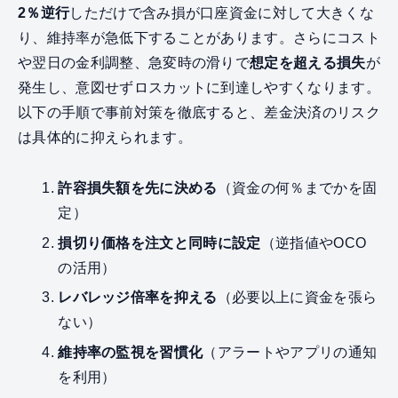
2％逆行
しただけで含み損が口座資金に対して大きくな
り、維持率が急低下することがあります。さらにコスト
や翌日の金利調整、急変時の滑りで
想定を超える損失
が
発生し、意図せずロスカットに到達しやすくなります。
以下の手順で事前対策を徹底すると、差金決済のリスク
は具体的に抑えられます。
許容損失額を先に決める
（資金の何％までかを固
定）
損切り価格を注文と同時に設定
（逆指値やOCO
の活用）
レバレッジ倍率を抑える
（必要以上に資金を張ら
ない）
維持率の監視を習慣化
（アラートやアプリの通知
を利用）