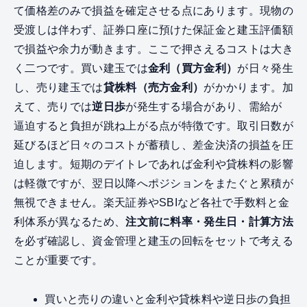
て価格差のみで損益を確定させる点にあります。現物の
受渡しは伴わず、証券口座に預けた保証金と建玉評価額
で損益や余力が動きます。ここで押さえるコストは大き
く二つです。買い建玉では
金利（買方金利）
が日々発生
し、売り建玉では
貸株料（売方金利）
がかかります。加
えて、売りでは
逆日歩
が発生する場合があり、需給が
逼迫すると負担が跳ね上がる点が特徴です。取引日数が
延びるほど日々のコストが蓄積し、差金決済の損益を圧
迫します。短期のデイトレであれば金利や貸株料の影響
は軽微ですが、翌日以降へポジションをまたぐと累積が
無視できません。楽天証券やSBIなど各社で手数料と金
利体系が異なるため、
注文前に料率・発生日・計算方法
を必ず確認し、資金管理と建玉の回転をセットで考える
ことが重要です。
買いと売りの違いと金利や貸株料や逆日歩の負担