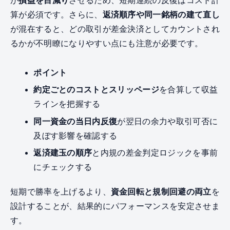
が
損益を目減り
させるため、短期連続の反復はコスト計
算が必須です。さらに、
返済順序や同一銘柄の建て直し
が混在すると、どの取引が差金決済としてカウントされ
るかが不明瞭になりやすい点にも注意が必要です。
ポイント
約定ごとのコストとスリッページ
を合算して収益
ラインを把握する
同一資金の当日内反復
が翌日の余力や取引可否に
及ぼす影響を確認する
返済建玉の順序
と内規の差金判定ロジックを事前
にチェックする
短期で勝率を上げるより、
資金回転と規制回避の両立
を
設計することが、結果的にパフォーマンスを安定させま
す。