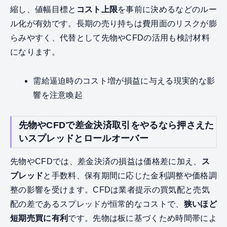
縮し、値幅目標と
コスト上限
を事前に決めるなどのルー
ル化が有効です。長期の売り持ちは費用面のリスクが膨
らみやすく、代替として先物やCFDの活用も検討材料
になります。
需給逼迫時のコスト増が損益に与える現実的な影
響を注意喚起
先物やCFDで差金決済取引をやるなら押さえた
いスプレッドとロールオーバー
先物やCFDでは、差金決済の損益は価格差に加え、
ス
プレッド
と手数料、保有期間に応じた金利調整や価格調
整の影響を受けます。CFDは業者提示の買気配と売気
配の差であるスプレッドが恒常的なコストで、
狭いほど
短期売買に有利
です。先物は板に基づくため時間帯によ