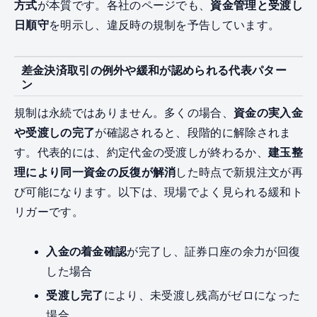
方式
が本質です。各社のページでも、
資金管理と受渡し
日順守
を明示し、違反時の規制を予告しています。
差金決済取引の例外や緩和が認められる代表パター
ン
規制は永続ではありません。多くの場合、
資金の実入金
や受渡しの完了
が確認されると、段階的に解除されま
す。代表的には、約定代金の受渡しが終わるか、
建玉整
理により同一資金の反復が解消
した時点で新規注文が再
び可能になります。以下は、現場でよく見られる緩和ト
リガーです。
入金の着金確認
が完了し、証券口座の余力が回復
した場合
受渡し完了
により、未受渡し残高がゼロになった
場合