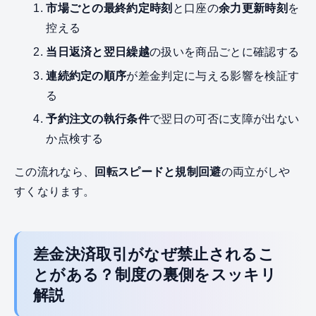
市場ごとの最終約定時刻
と口座の
余力更新時刻
を
控える
当日返済と翌日繰越
の扱いを商品ごとに確認する
連続約定の順序
が差金判定に与える影響を検証す
る
予約注文の執行条件
で翌日の可否に支障が出ない
か点検する
この流れなら、
回転スピードと規制回避
の両立がしや
すくなります。
差金決済取引がなぜ禁止されるこ
とがある？制度の裏側をスッキリ
解説