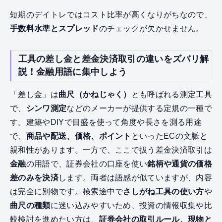
短期のデイトレではコスト比率が高くなりがちなので、
手数料水準とスプレッド
のチェックが欠かせません。
工具の差し金と差金決済取引の違いをズバリ解
説！金融用語に集中しよう
「差し金」は
曲尺（かねじゃく）
とも呼ばれる測定工具
で、
シンワ測定
などのメーカーが提供する定規の一種で
す。建築やDIYで目盛を使って角度や長さを測る用途
で、
商品や配送、価格、ポイント
といったECの文脈と
親和性があります。一方で、ここで扱う差金決済取引は
金融
の用語で、証券会社の口座を使い
銘柄や通貨の価格
差のみを決済
します。両者は語感が似ていますが、内容
は完全に別物です。検索途中で
さしがね工具の使い方
や
曲尺の種類
に迷い込みやすいため、投資の情報収集や比
較検討を進めたい方は、
証券会社の取引ルール、現物と