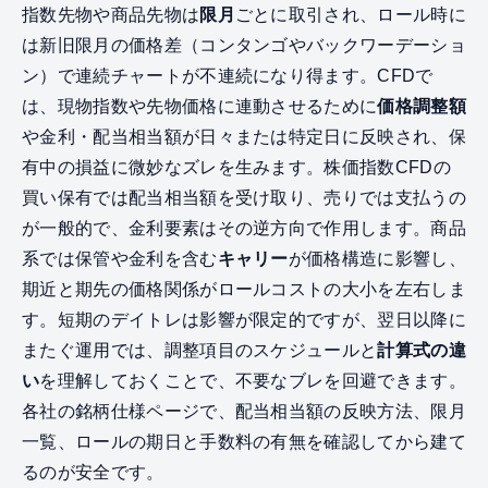
指数先物や商品先物は
限月
ごとに取引され、ロール時に
は新旧限月の価格差（コンタンゴやバックワーデーショ
ン）で連続チャートが不連続になり得ます。CFDで
は、現物指数や先物価格に連動させるために
価格調整額
や金利・配当相当額が日々または特定日に反映され、保
有中の損益に微妙なズレを生みます。株価指数CFDの
買い保有では配当相当額を受け取り、売りでは支払うの
が一般的で、金利要素はその逆方向で作用します。商品
系では保管や金利を含む
キャリー
が価格構造に影響し、
期近と期先の価格関係がロールコストの大小を左右しま
す。短期のデイトレは影響が限定的ですが、翌日以降に
またぐ運用では、調整項目のスケジュールと
計算式の違
い
を理解しておくことで、不要なブレを回避できます。
各社の銘柄仕様ページで、配当相当額の反映方法、限月
一覧、ロールの期日と手数料の有無を確認してから建て
るのが安全です。