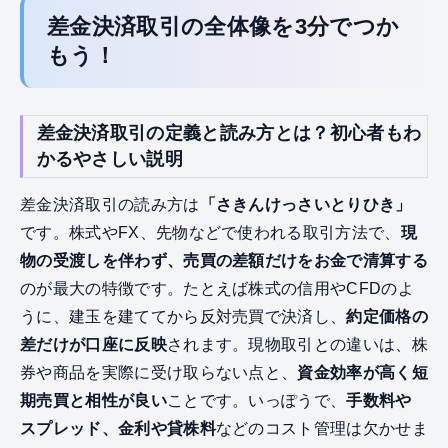
差金決済取引の全体像を3分でつか
もう！
差金決済取引の定義と読み方とは？初心者もわ
かるやさしい説明
差金決済取引の読み方は
「さきんけっさいとりひき」
です。株式やFX、先物などで使われる取引方法で、
現
物の受渡しを伴わず、売買の差額だけをお金で清算する
のが最大の特徴です。たとえば株式の信用やCFDのよ
うに、建玉を建ててから反対売買で決済し、
約定価格の
差だけが口座に反映
されます。現物取引との違いは、株
券や商品を実際に受け取らない点と、
資金効率が高く短
期売買と相性が良い
ことです。いっぽうで、
手数料や
スプレッド、金利や貸株料
などのコスト管理は欠かせま