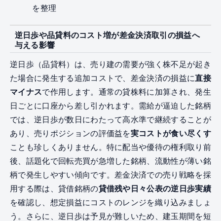
を整理
逆日歩や品貸料のコスト増が差金決済取引の損益へ
与える影響
逆日歩（品貸料）は、売り建の需要が強く株不足が起き
た場合に発生する追加コストで、差金決済の損益に
直接
マイナス
で作用します。通常の貸株料に加算され、発生
日ごとに口座から差し引かれます。需給が逼迫した銘柄
では、逆日歩が数日にわたって高水準で継続することが
あり、売りポジションの評価益を
実コストが食い尽くす
ことも珍しくありません。特に配当や優待の権利取り前
後、話題化で回転売買が急増した銘柄、流動性が薄い銘
柄で発生しやすい傾向です。差金決済での売り戦略を採
用する際は、貸借銘柄の
貸借残や日々公表の逆日歩実績
を確認し、想定損益にコストのレンジを織り込みましょ
う。さらに、逆日歩は予見が難しいため、建玉期間を短