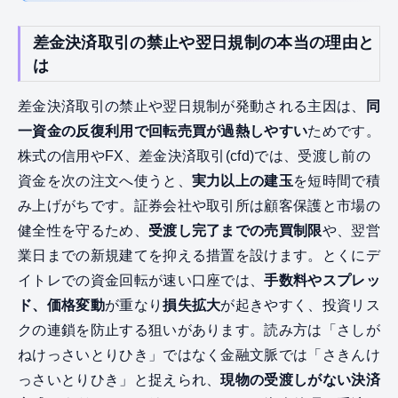
差金決済取引の禁止や翌日規制の本当の理由と
は
差金決済取引の禁止や翌日規制が発動される主因は、
同
一資金の反復利用で回転売買が過熱しやすい
ためです。
株式の信用やFX、差金決済取引(cfd)では、受渡し前の
資金を次の注文へ使うと、
実力以上の建玉
を短時間で積
み上げがちです。証券会社や取引所は顧客保護と市場の
健全性を守るため、
受渡し完了までの売買制限
や、翌営
業日までの新規建てを抑える措置を設けます。とくにデ
イトレでの資金回転が速い口座では、
手数料やスプレッ
ド、価格変動
が重なり
損失拡大
が起きやすく、投資リス
クの連鎖を防止する狙いがあります。読み方は「さしが
ねけっさいとりひき」ではなく金融文脈では「さきんけ
っさいとりひき」と捉えられ、
現物の受渡しがない決済