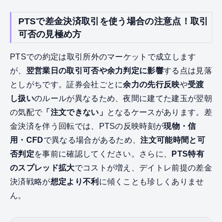
PTSで差金決済取引を使う場合の注意点！取引
可否の見極め方
PTSでの約定は取引所外のマーケットで成立します
が、
翌営業日の取引可否や余力判定に影響
する点は見落
としがちです。証券会社ごとに
余力の先行反映
や
受渡
し扱い
のルールが異なるため、夜間に建てた建玉が翌朝
の気配で
「注文できない」
となるケースがあります。差
金決済を伴う回転では、PTSの反映時刻が
現物・信
用・CFD
で異なる場合があるため、
注文可能時間と可
否判定
を事前に確認してください。さらに、
PTS特有
のスプレッド拡大
でコストが増え、デイトレ前提の差金
決済戦略が
想定より不利
に傾くことも珍しくありませ
ん。