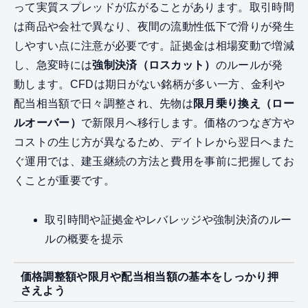
って実質スプレッドが広がることがあります。取引時間
は商品や会社で異なり、夜間の流動性低下で滑りが発生
しやすい点に注意が必要です。証拠金は相場変動で増減
し、急変時には
強制決済（ロスカット）
のルールが発
動します。CFDは期日がない銘柄が多い一方、金利や
配当相当額で日々調整され、先物は
限月乗り換え（ロー
ルオーバー）
で新限月へ移行します。価格のつなぎ方や
コストの生じ方が異なるため、デイトレから翌日へまた
ぐ運用では、建玉継続の方法と費用を事前に把握してお
くことが重要です。
取引時間や証拠金やレバレッジや強制決済のルー
ルの概要を提示
価格調整額や限月や配当相当額の基本をしっかり押
さえよう