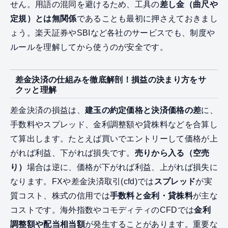
せん。用語の混同を避けるため、工具の
差し金（曲尺や
定規）とは無関係
であることも最初に押さえておきまし
ょう。楽天証券やSBIなど各社のサービスでも、制度や
ルールを理解してから使うのが安全です。
差金決済の仕組みを徹底解剖！損益の決まり方をサ
クッと理解
差金決済の損益は、
建玉の約定価格と決済価格の差
に、
手数料やスプレッド、金利調整額や貸株料などを合算し
て算出します。たとえば買いでエントリーして価格が上
がれば利益、下がれば損失です。
売りから入る（空売
り）
場合は逆に、価格が下がれば利益、上がれば損失に
なります。FXや差金決済取引(cfd)では
スプレッド
が実
質コスト、株式の信用では
手数料と金利・貸株料
が主な
コストです。海外指数やコモディティのCFDでは
金利
調整額や配当相当額
が発生することがあります。重要な