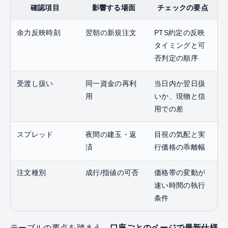
確認項目
影響する場面
チェックの要点
余力反映時刻
翌朝の新規注文
PTS約定の反映
タイミングと可
否判定の順序
受渡し扱い
同一資金の再利
当日内か翌日扱
用
いか、現物と信
用での差
スプレッド
夜間の建玉・返
目視の気配と実
済
行価格の乖離幅
注文種別
成行/指値の可否
価格帯の変動が
速い時間の執行
条件
テーブルの要点を踏まえ、
口座ごとのページで最新仕様