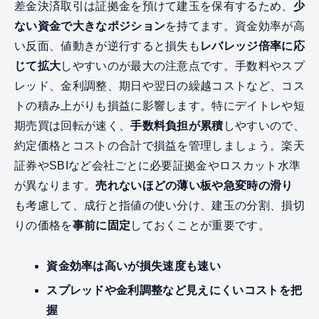
差金決済取引は証拠金を預けて建玉を保有するため、
少
ない資金で大きなポジション
を持てます。資金効率が高
い反面、値動きが逆行すると損失も
レバレッジ倍率に応
じて拡大
しやすいのが最大の注意点です。手数料やスプ
レッド、金利調整、期日や翌日の繰越コストなど、コス
トの積み上がりも損益に影響します。特にデイトレや短
期売買は回転が速く、
手数料負担が累積
しやすいので、
約定価格とコストの合計で損益を管理しましょう。楽天
証券やSBIなど会社ごとに必要証拠金やロスカット水準
が異なります。
売れないほどの薄い板や急変時の滑り
も考慮して、成行と指値の使い分け、建玉の分割、損切
りの価格を
事前に固定
しておくことが重要です。
資金効率は高いが損失速度も速い
スプレッドや金利調整など見えにくいコストを把
握