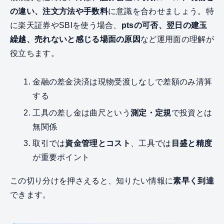
の違い、注文方法や手数料
に意識を合わせましょう。特
に楽天証券やSBIを使う場合、
ptsの可否、翌日の建玉
繰越、売れないと感じる場面の原因
など運用面の理解が
役立ちます。
金融の差金決済は現物受渡しなしで差額のみ清算
する
工具の差し金は曲尺という
測定・定規
で投資とは
無関係
取引では
資金管理とコスト
、工具では
目盛と精度
が重要ポイント
この切り分けを押さえると、知りたい情報に
素早く到達
できます。