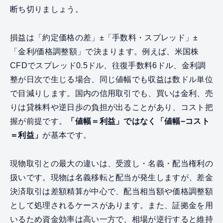
断ち切りましょう。
損益は「約定価格の差」±「手数料・スプレッド」±
「金利/価格調整額」で決まります。例えば、米国株
CFDでスプレッド0.5ドル、往復手数料6ドル、金利調
整が日次で生じる場合、同じ値幅でも収益は数ドル単位
で目減りします。国内の信用取引でも、買いは金利、売
りは貸株料や逆日歩の負担が出ることがあり、コスト把
握が前提です。
「値幅＝利益」ではなく「値幅−コスト
＝利益」
が基本です。
現物取引との最大の違いは、受渡し・名義・配当権利の
扱いです。現物は名義移転と配当が発生しますが、差金
決済取引は差額精算が中心で、配当相当額や価格調整額
として処理されるケースがあります。また、証拠金を用
いるため資金効率は高い一方で、相場が逆行すると維持