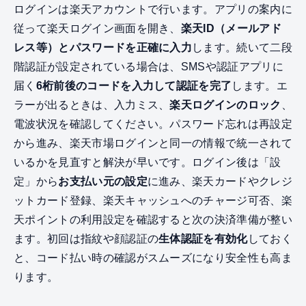
ログインは楽天アカウントで行います。アプリの案内に
従って楽天ログイン画面を開き、
楽天ID（メールアド
レス等）とパスワードを正確に入力
します。続いて二段
階認証が設定されている場合は、SMSや認証アプリに
届く
6桁前後のコードを入力して認証を完了
します。エ
ラーが出るときは、入力ミス、
楽天ログインのロック
、
電波状況を確認してください。パスワード忘れは再設定
から進み、楽天市場ログインと同一の情報で統一されて
いるかを見直すと解決が早いです。ログイン後は「設
定」から
お支払い元の設定
に進み、楽天カードやクレジ
ットカード登録、楽天キャッシュへのチャージ可否、楽
天ポイントの利用設定を確認すると次の決済準備が整い
ます。初回は指紋や顔認証の
生体認証を有効化
しておく
と、コード払い時の確認がスムーズになり安全性も高ま
ります。