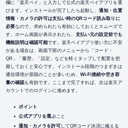
欄に「楽天ペイ」と入力して公式の楽天ペイアプリを選
びます。インストールが完了したら起動し、
通知・位置
情報・カメラの許可は支払い時のQRコード読み取りに
必要
なので、求められたら有効にしておくとスムーズで
す。ホーム画面が表示されたら、
支払い元の設定前でも
機能説明は確認可能
です。楽天ペイアプリ使い方に不安
がある場合は、画面下部のメニューから「コード・
QR」「履歴」「設定」などを軽くタップして配置を把
握しておくと安心です。インストール段階のつまずきは
通信環境が原因のことが多いため、
Wi‑Fi接続や空き容
量の確認
も有効です。ここまで完了すれば、次は楽天ア
カウントでのログインに進めます。
ポイント
公式アプリを選ぶ
こと
通知・カメラを許可
してQRコード決済に備える