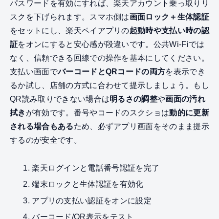
パスワードを有効にすれば、楽天アカウント乗っ取りリ
スクを下げられます。スマホ側は
画面ロック＋生体認証
をセットにし、楽天ペイアプリの
起動時や支払い時の認
証
をオンにすると安心感が段違いです。公共Wi‑Fiでは
なく、信頼できる回線での操作を基本にしてください。
支払い画面で
バーコードとQRコードの両方
を表示でき
るか試し、店舗の方式に合わせて提示しましょう。もし
QR読み取りできない場合は
明るさの調整
や
画面の汚れ
拭き
が有効です。番号やコードのスクショは
動的に更新
される場合もある
ため、必ずアプリ画面をそのまま提示
するのが安全です。
楽天ログインと電話番号認証を完了
端末ロックと生体認証を有効化
アプリの支払い認証をオンに設定
バーコード/QR表示をテスト