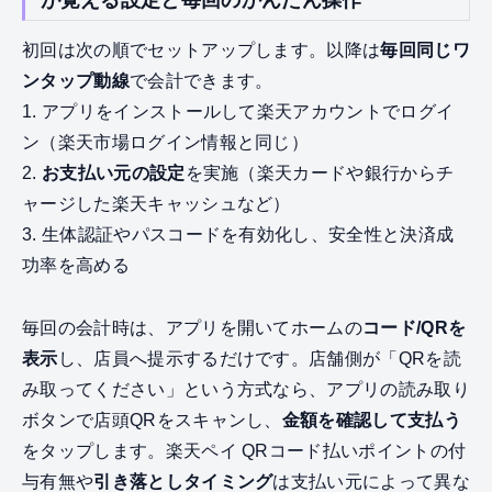
が覚える設定と毎回のかんたん操作
初回は次の順でセットアップします。以降は
毎回同じワ
ンタップ動線
で会計できます。
1. アプリをインストールして楽天アカウントでログイ
ン（楽天市場ログイン情報と同じ）
2.
お支払い元の設定
を実施（楽天カードや銀行からチ
ャージした楽天キャッシュなど）
3. 生体認証やパスコードを有効化し、安全性と決済成
功率を高める
毎回の会計時は、アプリを開いてホームの
コード/QRを
表示
し、店員へ提示するだけです。店舗側が「QRを読
み取ってください」という方式なら、アプリの読み取り
ボタンで店頭QRをスキャンし、
金額を確認して支払う
をタップします。楽天ペイ QRコード払いポイントの付
与有無や
引き落としタイミング
は支払い元によって異な