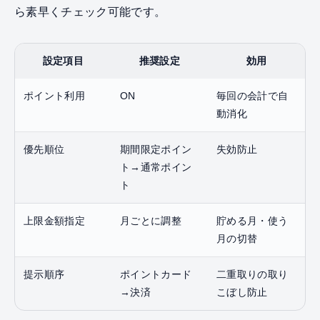
ら素早くチェック可能です。
設定項目
推奨設定
効用
ポイント利用
ON
毎回の会計で自
動消化
優先順位
期間限定ポイン
失効防止
ト→通常ポイン
ト
上限金額指定
月ごとに調整
貯める月・使う
月の切替
提示順序
ポイントカード
二重取りの取り
→決済
こぼし防止