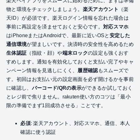
楽天ペイアプリをスムーズに始めるために、まずは準備
物と環境をチェックしましょう。
楽天アカウント
（楽
天ID）が必須です。楽天ログイン情報を忘れた場合は
事前に再設定を済ませておくと安心です。
対応スマホ
はiPhoneまたはAndroidで、最新に近いOSと
安定した
通信環境
が望ましいです。決済時の安全性を高めるため
生体認証
（指紋・顔）や
端末ロック
の設定も強くおす
すめします。通知を有効化しておくと支払い完了やキャ
ンペーン情報を見逃しにくく、
履歴確認
もスムーズで
す。初回はお支払い元の設定画面を必ず開けるかを事前
に確認し、
バーコード/QRの表示
ができるか試しておく
とレジ前で焦りません。rakuten使い方のコツは「最小
限の準備でまず1回成功させる」ことです。
必須
: 楽天アカウント、対応スマホ、通信、本人
確認に使う認証