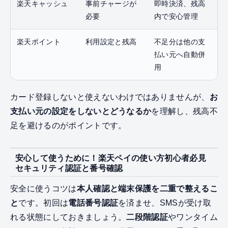
楽天キャッシュ
事前チャージが
即時決済、残高
必要
内で安心管理
楽天ポイント
利用設定と残高
不足分は他の支
払い元へ自動併
用
カード登録しないと使えないわけではありませんが、
お
支払い元の設定をしないとどうなるか
を理解し、残高不
足を避けるのがポイントです。
安心して使うために！楽天ペイの使い方初心者必見
セキュリティ認証と番号確認
安全に使うコツは
本人確認と端末保護を二重で整えるこ
と
です。初回は
電話番号認証
を済ませ、SMSが受け取
れる状態にしておきましょう。
二段階認証
やワンタイム