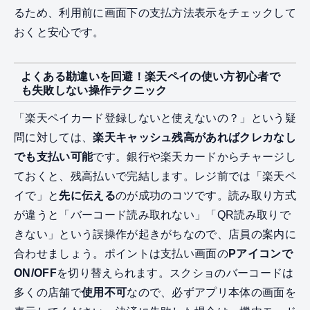
るため、利用前に画面下の支払方法表示をチェックして
おくと安心です。
よくある勘違いを回避！楽天ペイの使い方初心者で
も失敗しない操作テクニック
「楽天ペイカード登録しないと使えないの？」という疑
問に対しては、
楽天キャッシュ残高があればクレカなし
でも支払い可能
です。銀行や楽天カードからチャージし
ておくと、残高払いで完結します。レジ前では「楽天ペ
イで」と
先に伝える
のが成功のコツです。読み取り方式
が違うと「バーコード読み取れない」「QR読み取りで
きない」という誤操作が起きがちなので、店員の案内に
合わせましょう。ポイントは支払い画面の
Pアイコンで
ON/OFF
を切り替えられます。スクショのバーコードは
多くの店舗で
使用不可
なので、必ずアプリ本体の画面を