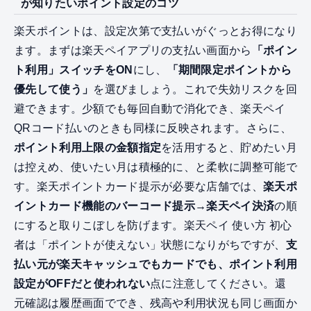
が知りたいポイント設定のコツ
楽天ポイントは、設定次第で支払いがぐっとお得になり
ます。まずは楽天ペイアプリの支払い画面から
「ポイン
ト利用」スイッチをON
にし、
「期間限定ポイントから
優先して使う」
を選びましょう。これで失効リスクを回
避できます。少額でも毎回自動で消化でき、楽天ペイ
QRコード払いのときも同様に反映されます。さらに、
ポイント利用上限の金額指定
を活用すると、貯めたい月
は控えめ、使いたい月は積極的に、と柔軟に調整可能で
す。楽天ポイントカード提示が必要な店舗では、
楽天ポ
イントカード機能のバーコード提示→楽天ペイ決済
の順
にすると取りこぼしを防げます。楽天ペイ 使い方 初心
者は「ポイントが使えない」状態になりがちですが、
支
払い元が楽天キャッシュでもカードでも、ポイント利用
設定がOFFだと使われない
点に注意してください。還
元確認は履歴画面ででき、残高や利用状況も同じ画面か