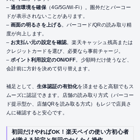
–
通信環境を確保
（4G/5G/Wi‑Fi）。圏外だとバーコー
ドが表示されないことがあります。
–
画面の明るさを上げる
。バーコード/QRの読み取り精
度が向上します。
–
お支払い元の設定を確認
。楽天キャッシュ残高または
クレジットカードを選び、必要なら事前チャージ。
–
ポイント利用設定のON/OFF
。少額時だけ使うなど、
会計前に方針を決めて切り替えます。
補足として、
生体認証の有効化
を済ませると高額でもス
ムーズに認証できます。店舗の読み取り方式（バーコー
ド提示型か、店舗QRを読み取る方式）もレジで店員さ
んに確認すると安心です。
初回だけやればOK！楽天ペイの使い方初心者