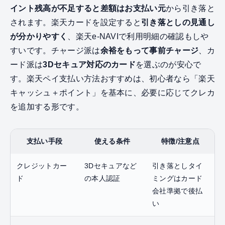
イント残高が不足すると差額はお支払い元
から引き落と
されます。楽天カードを設定すると
引き落としの見通し
が分かりやすく
、楽天e-NAVIで利用明細の確認もしや
すいです。チャージ派は
余裕をもって事前チャージ
、カ
ード派は
3Dセキュア対応のカード
を選ぶのが安心で
す。楽天ペイ支払い方法おすすめは、初心者なら「楽天
キャッシュ＋ポイント」を基本に、必要に応じてクレカ
を追加する形です。
支払い手段
使える条件
特徴/注意点
クレジットカー
3Dセキュアなど
引き落としタイ
ド
の本人認証
ミングはカード
会社準拠で後払
い