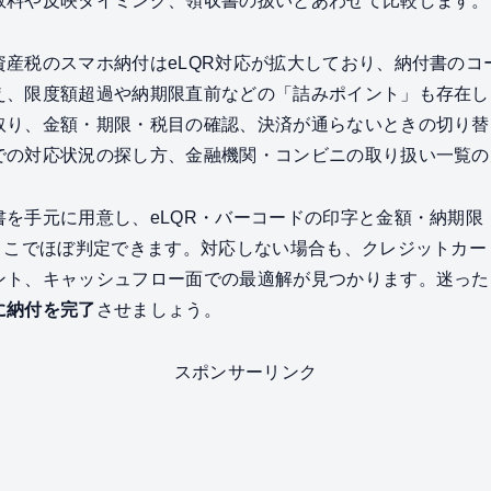
数料や反映タイミング、領収書の扱いとあわせて比較します。
資産税のスマホ納付はeLQR対応が拡大しており、納付書のコ
え、限度額超過や納期限直前などの「詰みポイント」も存在し
取り、金額・期限・税目の確認、決済が通らないときの切り替
での対応状況の探し方、金融機関・コンビニの取り扱い一覧の
書を手元に用意し、eLQR・バーコードの印字と金額・納期限
はここでほぼ判定できます。対応しない場合も、クレジットカ
ント、キャッシュフロー面での最適解が見つかります。迷った
に納付を完了
させましょう。
スポンサーリンク