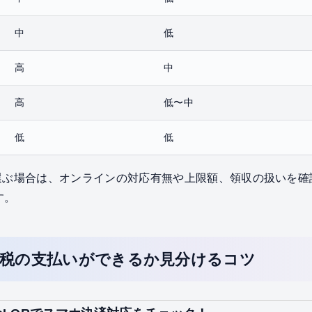
中
低
高
中
高
低〜中
低
低
を選ぶ場合は、オンラインの対応有無や上限額、領収の扱いを
す。
産税の支払いができるか見分けるコツ