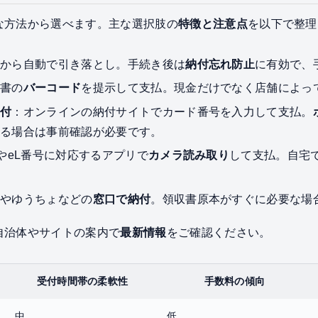
な方法から選べます。主な選択肢の
特徴と注意点
を以下で整理
座から自動で引き落とし。手続き後は
納付忘れ防止
に有効で、
付書の
バーコード
を提示して支払。現金だけでなく店舗によっ
納付
：オンラインの納付サイトでカード番号を入力して支払。
ある場合は事前確認が必要です。
RやeL番号に対応するアプリで
カメラ読み取り
して支払。自宅
行やゆうちょなどの
窓口で納付
。領収書原本がすぐに必要な場
自治体やサイトの案内で
最新情報
をご確認ください。
受付時間帯の柔軟性
手数料の傾向
中
低