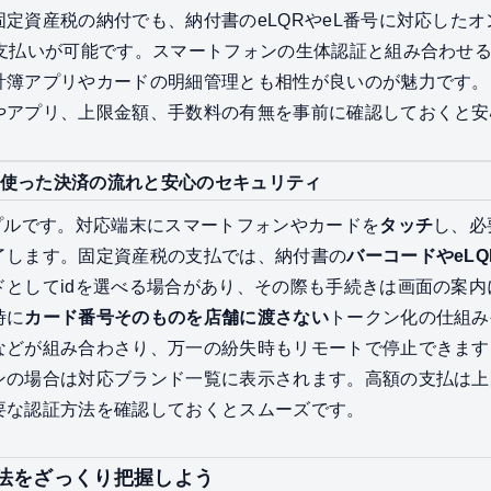
定資産税の納付でも、納付書のeLQRやeL番号に対応した
支払いが可能です。スマートフォンの生体認証と組み合わせ
計簿アプリやカードの明細管理とも相性が良いのが魅力です。
やアプリ、上限金額、手数料の有無を事前に確認しておくと安
使った決済の流れと安心のセキュリティ
プルです。対応端末にスマートフォンやカードを
タッチ
し、必
了します。固定資産税の支払では、納付書の
バーコードやeLQ
ドとしてidを選べる場合があり、その際も手続きは画面の案
時に
カード番号そのものを店舗に渡さない
トークン化の仕組み
などが組み合わさり、万一の紛失時もリモートで停止できます
ンの場合は対応ブランド一覧に表示されます。高額の支払は上
要な認証方法を確認しておくとスムーズです。
法をざっくり把握しよう