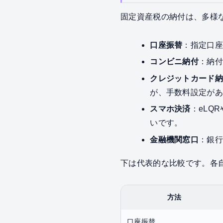
固定資産税の納付は、多様
口座振替
：指定口
コンビニ納付
：納
クレジットカード
が、手数料設定が
スマホ決済
：eLQ
いです。
金融機関窓口
：銀
下は代表的な比較です。各
方法
口座振替