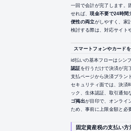
一回で会計が完了します。固
せれば、
現金不要で24時間
便性の両立
がしやすく、家
検討する際は、対応サイト
スマートフォンやカードを
id払いの基本フローはシン
認証
を行うだけで決済が完
支払ページから決済ブラン
セキュリティ面では、決済
ック、生体認証、取引通知
ゴ掲出
が目印で、オンライ
ため、事前に上限金額と必
固定資産税の支払い方