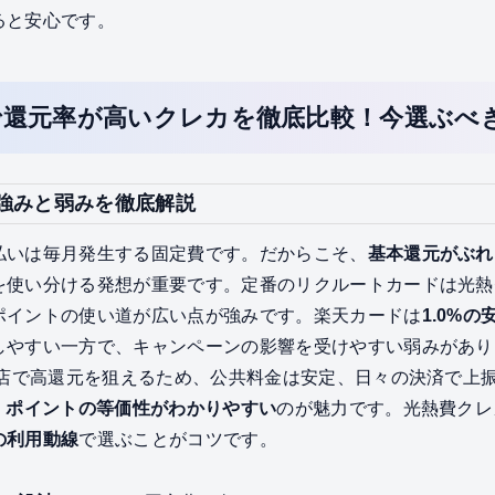
ると安心です。
で還元率が高いクレカを徹底比較！今選ぶべ
強みと弱みを徹底解説
払いは毎月発生する固定費です。だからこそ、
基本還元がぶれ
を使い分ける発想が重要です。定番のリクルートカードは光熱
ポイントの使い道が広い点が強みです。楽天カードは
1.0%の
しやすい一方で、キャンペーンの影響を受けやすい弱みがあり
象店で高還元を狙えるため、公共料金は安定、日々の決済で上
、
ポイントの等価性がわかりやすい
のが魅力です。光熱費クレ
の利用動線
で選ぶことがコツです。