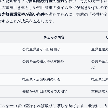
信の公式サイトで自動継続課金の登録
を行い、毎月のカード決
との重複引き落としや初回請求のタイムラグが起きやすいので
カ光熱費還元率が高い条件
を満たすために、規約の「公共料金
検することが成果を左右します。
チェック内容
公式直課金か代行経由か
直課金優
公共料金の還元率や対象外
公共料金
ぶ
払込票・店頭収納の可否
払込票は
登録から初回請求までの期間
重複請求
ビスを一つずつ登録すれば取りこぼしを防げます。最後に、カ