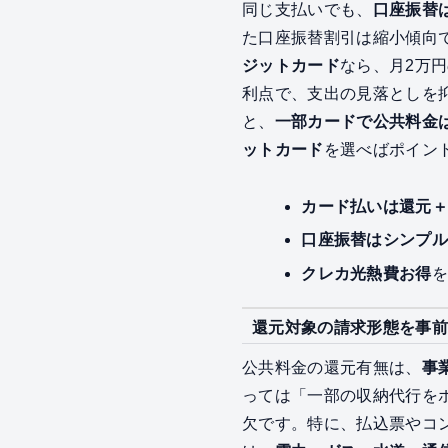
同じ支払いでも、
口座振替
た口座振替割引は縮小傾向
ジットカード
なら、月2万円
利点で、支出の見落としを
と、
一部カードで公共料金
ットカード
を選べばポイン
カード払いは還元
口座振替はシンプ
クレカ光熱費お得
を
還元対象の請求形態を事前
公共料金の還元有無は、
事
っては「一部の収納代行を
欠です。特に、払込票やコ