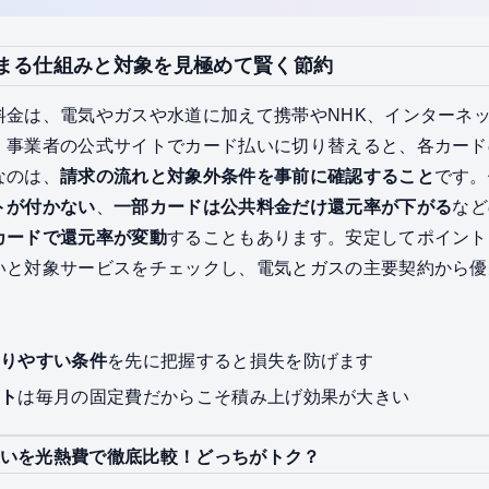
まる仕組みと対象を見極めて賢く節約
料金は、電気やガスや水道に加えて携帯やNHK、インターネ
、事業者の公式サイトでカード払いに切り替えると、各カード
なのは、
請求の流れと対象外条件を事前に確認すること
です。
トが付かない
、
一部カードは公共料金だけ還元率が下がる
など
カードで還元率が変動
することもあります。安定してポイント
いと対象サービスをチェックし、電気とガスの主要契約から優
なりやすい条件
を先に把握すると損失を防げます
ント
は毎月の固定費だからこそ積み上げ効果が大きい
いを光熱費で徹底比較！どっちがトク？