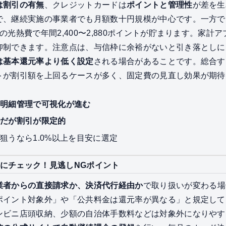
は割引の有無
、クレジットカードは
ポイントと管理性
が差を生
で、継続実施の事業者でも月額数十円規模が中心です。一方で
の光熱費で年間2,400〜2,880ポイントが貯まります。家
抑制できます。注意点は、与信枠に余裕がないと引き落としに
は基本還元率より低く設定
される場合があることです。総合す
トが割引額を上回るケースが多く、固定費の見直し効果が期待
＋明細管理で可視化が進む
ルだが割引が限定的
狙うなら1.0%以上を目安に選定
にチェック！見逃しNGポイント
業者からの直接請求か、決済代行経由か
で取り扱いが変わる場
ポイント対象外」や「公共料金は還元率が異なる」と規定して
ンビニ店頭収納、少額の自治体手数料などは対象外になりやす