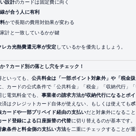
ない設計
のカードは固定費に向く
動線が合う人に有利
無料
かで長期の費用対効果が変わる
が家計と一致しているかが鍵
クレカ光熱費還元率が安定
しているかを優先しましょう。
か？カード別の落とし穴をチェック！
得といっても、
公共料金は「一部ポイント対象外」や「税金扱
に、カードの公式条件で「公共料金」「税金」「収納代行」「
同じ電気料金でも、
事業者の請求方法が収納代行になるとポイ
決済はクレジットカード自体が使えない、もしくは使えても
ポ
族カードや一部プリペイド経由の支払い
だと対象外になること
カード登録による口座振替の代替
に切り替えるのが基本です。
対象条件と料金側の支払い方法
を二重にチェックすることが重