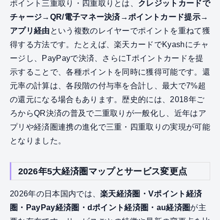
ポイント三重取り・四重取りとは、
クレジットカードで
チャージ→QR/電子マネー決済→ポイントカード提示→
アプリ経由
という複数のレイヤーでポイントを重ねて獲
得する方法です。たとえば、楽天カードでKyashにチャ
ージし、PayPayで決済、さらにTポイントカードを提
示することで、各種ポイントを同時に獲得可能です。還
元率の計算は、各段階の付与率を合計し、最大で7%超
の還元になる場合もあります。歴史的には、2018年ご
ろからQR決済の普及で二重取りが一般化し、近年はア
プリや経済圏連携の進化で三重・四重取りの実現が可能
となりました。
2026年5大経済圏マップとサービス変更点
2026年の日本国内では、
楽天経済圏・Vポイント経済
圏・PayPay経済圏・dポイント経済圏・au経済圏
が主