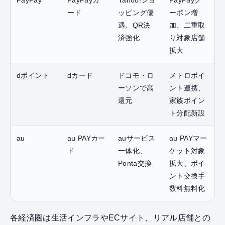
ード
ッピング優
ーポン増
遇、QR決
加、二重取
済強化
り対象店舗
拡大
dポイント
dカード
ドコモ・ロ
メトロポイ
ーソンで高
ント連携、
還元
家族ポイン
ト分配新設
au
au PAYカー
auサービス
au PAYマー
ド
一体化、
ケット対象
Ponta交換
拡大、ポイ
ント交換手
数料無料化
各経済圏は生活インフラやECサイト、リアル店舗との