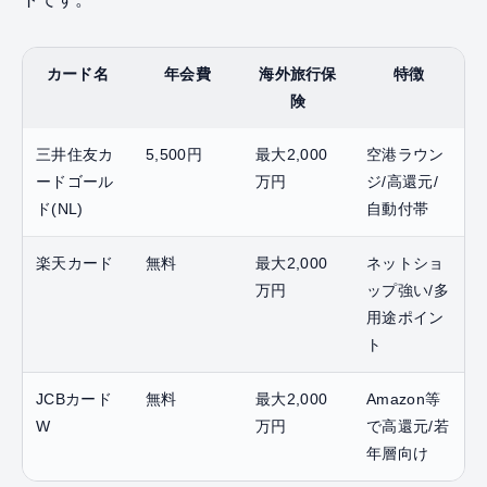
カード名
年会費
海外旅行保
特徴
険
三井住友カ
5,500円
最大2,000
空港ラウン
ードゴール
万円
ジ/高還元/
ド(NL)
自動付帯
楽天カード
無料
最大2,000
ネットショ
万円
ップ強い/多
用途ポイン
ト
JCBカード
無料
最大2,000
Amazon等
W
万円
で高還元/若
年層向け