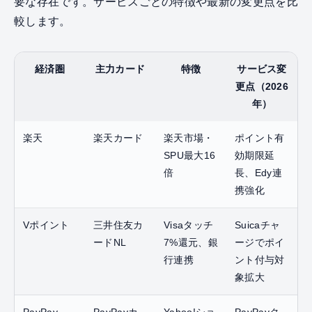
要な存在です。サービスごとの特徴や最新の変更点を比
較します。
経済圏
主力カード
特徴
サービス変
更点（2026
年）
楽天
楽天カード
楽天市場・
ポイント有
SPU最大16
効期限延
倍
長、Edy連
携強化
Vポイント
三井住友カ
Visaタッチ
Suicaチャ
ードNL
7%還元、銀
ージでポイ
行連携
ント付与対
象拡大
PayPay
PayPayカ
Yahoo!ショ
PayPayク