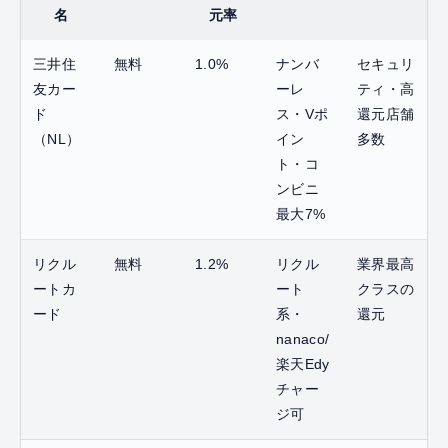
名
元率
三井住
無料
1.0%
ナンバ
セキュリ
友カー
ーレ
ティ・高
ド
ス・Vポ
還元店舗
（NL）
イン
多数
ト・コ
ンビニ
最大7%
リクル
無料
1.2%
リクル
業界最高
ートカ
ート
クラスの
ード
系・
還元
nanaco/
楽天Edy
チャー
ジ可