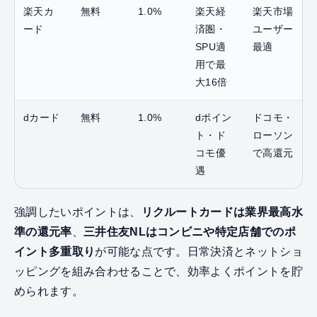
楽天カ
無料
1.0%
楽天経
楽天市場
ード
済圏・
ユーザー
SPU適
最適
用で最
大16倍
dカード
無料
1.0%
dポイン
ドコモ・
ト・ド
ローソン
コモ優
で高還元
遇
強調したいポイントは、
リクルートカードは業界最高水
準の還元率
、
三井住友NLはコンビニや特定店舗でのポ
イント多重取り
が可能な点です。日常決済とネットショ
ッピングを組み合わせることで、効率よくポイントを貯
められます。