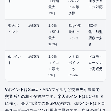
ト
（店舗
ANAマ
通系チャ
最大
イル等
ージ対応
7%）
多様
楽天ポ
約80万
1.0%
Edyや楽
EC特
イント
（SPU
天キャ
化、加盟
最大
ッシュ
店数の多
16%）
さ
dポイン
約70万
1.0%
メトロ
ドコモ・
ト
（ドコ
ポイン
ローソン
モ最大
トや
で高還元
5%）
Ponta
Vポイント
はSuica・ANAマイルなど交換先が豊富で、
交通系との相性が抜群です。
楽天ポイント
はEC利用者
に強く、楽天市場での高SPUが魅力。
dポイント
はドコ
モユーザーやローソン利用者に最適です。自分の生活ス