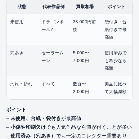
状態
代表作品例
買取相場
ポイント
未使用
ドラゴンボ
35,000円前
袋付き・台
ールZ
後
紙付きで最
高値
穴あき
セーラーム
5,000〜
使用済みで
ーン
7,000円
も希少なら
高額
汚れ・折れ
すべて
数百〜
美品に比べ
2,000円
て大幅減額
ポイント
–
未使用、台紙・袋付き
が最高値
–
小傷や印刷欠け
でも人気作品なら値が付くことが多い
–
使用済み（穴あき）
でも一定のコレクター需要あり