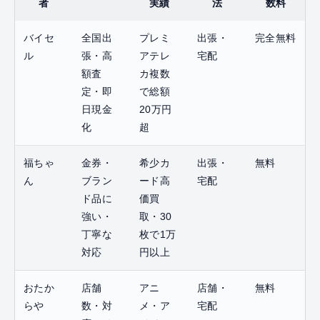
者
実績
法
数料
バイセ
全国出
プレミ
出張・
完全無料
ル
張・高
アテレ
宅配
額査
カ複数
定・即
で総額
日現金
20万円
化
超
福ちゃ
金券・
希少カ
出張・
無料
ん
ブラン
ード高
宅配
ド品に
価買
強い・
取・30
丁寧な
枚で1万
対応
円以上
おたか
店舗
アニ
店舗・
無料
らや
数・対
メ・ア
宅配