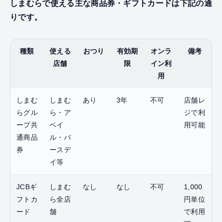
しまむらで使える主な商品券・ギフトカードは下記の通
りです。
種類
使える
おつり
有効期
オンラ
備考
店舗
限
イン利
用
しまむ
しまむ
あり
3年
不可
店舗レ
らグル
ら・ア
ジで利
ープ共
ベイ
用可能
通商品
ル・バ
券
ースデ
イ等
JCBギ
しまむ
なし
なし
不可
1,000
フトカ
ら全店
円単位
ード
舗
で利用