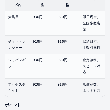
プ名
格
格
大黒屋
930円
920円
即日現金、
全国多数店
舗
チケットレ
925円
915円
郵送対応、
ンジャー
手数料無料
ジャパンギ
930円
920円
査定無料、
フト
スピード対
応
アクセスチ
928円
918円
店舗多数、
ケット
ネット対応
ポイント