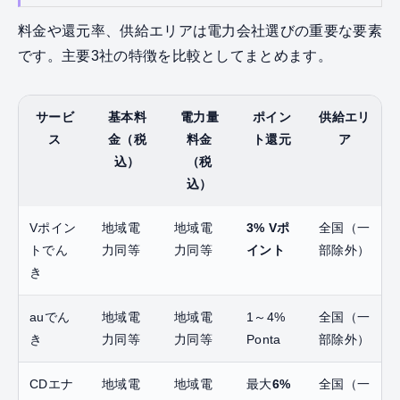
料金や還元率、供給エリアは電力会社選びの重要な要素
です。主要3社の特徴を比較としてまとめます。
サービ
基本料
電力量
ポイン
供給エリ
ス
金（税
料金
ト還元
ア
込）
（税
込）
Vポイン
地域電
地域電
3% Vポ
全国（一
トでん
力同等
力同等
イント
部除外）
き
auでん
地域電
地域電
1～4%
全国（一
き
力同等
力同等
Ponta
部除外）
CDエナ
地域電
地域電
最大
6%
全国（一