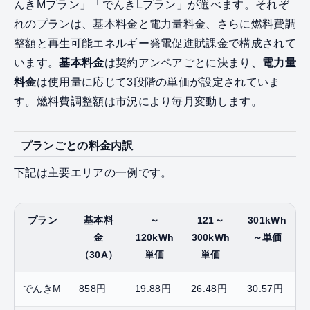
んきMプラン」「でんきLプラン」が選べます。それぞ
れのプランは、基本料金と電力量料金、さらに燃料費調
整額と再生可能エネルギー発電促進賦課金で構成されて
います。
基本料金
は契約アンペアごとに決まり、
電力量
料金
は使用量に応じて3段階の単価が設定されていま
す。燃料費調整額は市況により毎月変動します。
プランごとの料金内訳
下記は主要エリアの一例です。
プラン
基本料
～
121～
301kWh
金
120kWh
300kWh
～単価
（30A）
単価
単価
でんきM
858円
19.88円
26.48円
30.57円