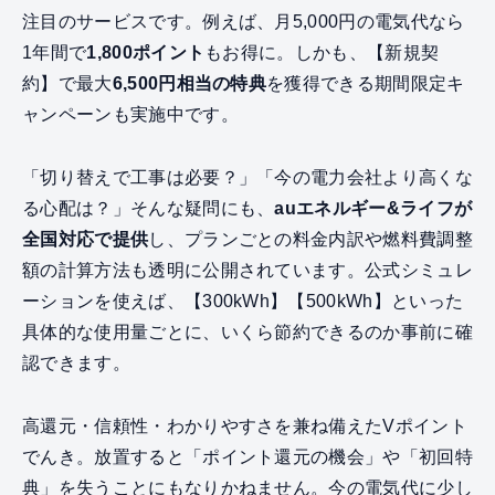
注目のサービスです。例えば、月5,000円の電気代なら
1年間で
1,800ポイント
もお得に。しかも、【新規契
約】で最大
6,500円相当の特典
を獲得できる期間限定キ
ャンペーンも実施中です。
「切り替えで工事は必要？」「今の電力会社より高くな
る心配は？」そんな疑問にも、
auエネルギー&ライフが
全国対応で提供
し、プランごとの料金内訳や燃料費調整
額の計算方法も透明に公開されています。公式シミュレ
ーションを使えば、【300kWh】【500kWh】といった
具体的な使用量ごとに、いくら節約できるのか事前に確
認できます。
高還元・信頼性・わかりやすさを兼ね備えたVポイント
でんき。放置すると「ポイント還元の機会」や「初回特
典」を失うことにもなりかねません。今の電気代に少し