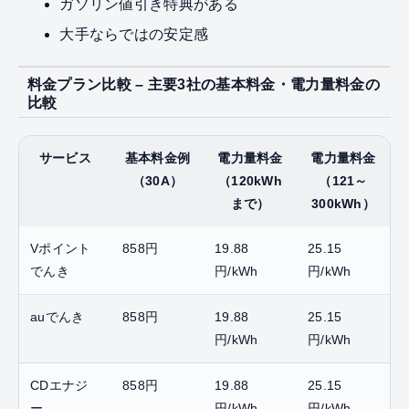
ガソリン値引き特典がある
大手ならではの安定感
料金プラン比較 – 主要3社の基本料金・電力量料金の
比較
サービス
基本料金例
電力量料金
電力量料金
（30A）
（120kWh
（121～
まで）
300kWh）
Vポイント
858円
19.88
25.15
でんき
円/kWh
円/kWh
auでんき
858円
19.88
25.15
円/kWh
円/kWh
CDエナジ
858円
19.88
25.15
ー
円/kWh
円/kWh