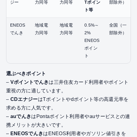
ジー
力同等
力同等
Tポイン
部除外）
ト等
ENEOS
地域電
地域電
0.5%～
全国（一
でんき
力同等
力同等
2%
部除外）
ENEOS
ポイン
ト
選ぶべきポイント
–
Vポイントでんき
は三井住友カード利用者やポイント
重視の方に適しています。
–
CDエナジー
はTポイントやdポイント等の高還元率を
求める方に人気です。
–
auでんき
はPontaポイント利用者やauサービスとの連
携メリットが大きいです。
–
ENEOSでんき
はENEOS利用者やガソリン値引きを