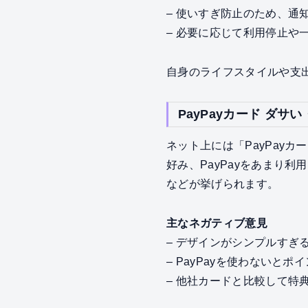
– 使いすぎ防止のため、通
– 必要に応じて利用停止や
自身のライフスタイルや支
PayPayカード ダ
ネット上には「PayPay
好み、PayPayをあまり
などが挙げられます。
主なネガティブ意見
– デザインがシンプルすぎ
– PayPayを使わないと
– 他社カードと比較して特