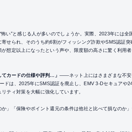
ぜ“怖い”と感じる人が多いのでしょうか。実際、2023年には全国
に寄せられ、そのうち約6割がフィッシング詐欺やSMS認証突
額が想定以上になったという声や、限度額の高さに驚く利用者
してカードの仕様や評判…」
——ネット上にはさまざまな不安
ードは、2025年にSMS認証を廃止し、EMV 3-Dセキュアや
ュリティ対策を大幅に強化しています。
のか」「保険やポイント還元の条件は他社と比べて損なのか」