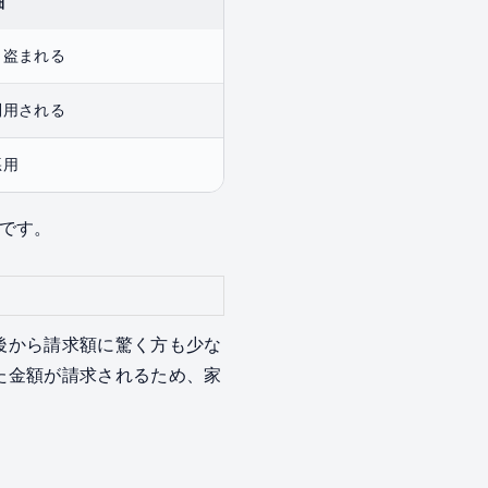
細
し盗まれる
利用される
悪用
です。
、後から請求額に驚く方も少な
った金額が請求されるため、家