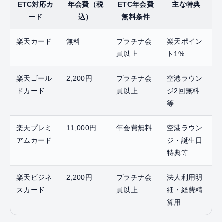
ETC対応カ
年会費（税
ETC年会費
主な特典
ード
込）
無料条件
楽天カード
無料
プラチナ会
楽天ポイン
員以上
ト1%
楽天ゴール
2,200円
プラチナ会
空港ラウン
ドカード
員以上
ジ2回無料
等
楽天プレミ
11,000円
年会費無料
空港ラウン
アムカード
ジ・誕生日
特典等
楽天ビジネ
2,200円
プラチナ会
法人利用明
スカード
員以上
細・経費精
算用