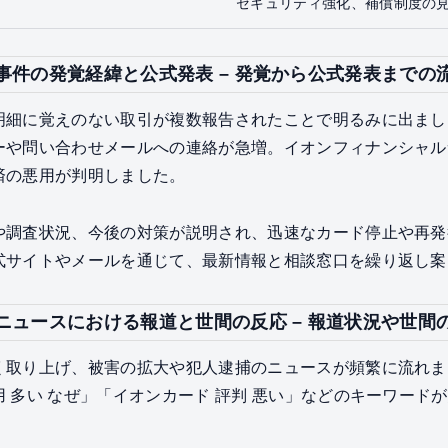
セキュリティ強化、補償制度の
事件の発覚経緯と公式発表 – 発覚から公式発表までの
明細に覚えのない取引が複数報告されたことで明るみに出まし
ーや問い合わせメールへの連絡が急増。イオンフィナンシャル
済の悪用が判明しました。
や調査状況、今後の対策が説明され、迅速なカード停止や再発
式サイトやメールを通じて、最新情報と相談窓口を繰り返し案
ニュースにおける報道と世間の反応 – 報道状況や世間
く取り上げ、被害の拡大や犯人逮捕のニュースが頻繁に流れま
 多い なぜ」「イオンカード 評判 悪い」などのキーワード