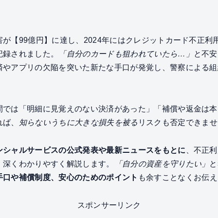
が【99億円】に達し、2024年にはクレジットカード不正利用
記録されました。
「自分のカードも狙われていたら…」
と不安
済やアプリの欠陥を突いた新たな手口が発覚し、警察による組
間では「明細に見覚えのない決済があった」「補償や返金は本
れば、
知らないうちに大きな損失を被る
リスクも否定できませ
ンシャルサービスの公式発表や最新ニュースをもとに
、不正利
、深くわかりやすく解説します。
「自分の資産を守りたい」
と
手口や補償制度、安心のためのポイント
も余すことなくお伝え
スポンサーリンク