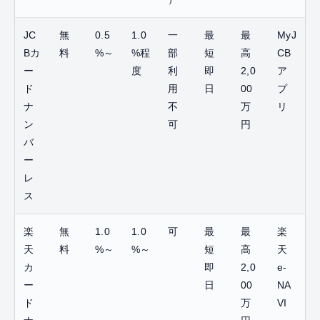
JC
無
0.5
1.0
一
最
最
MyJ
Bカ
料
%～
%程
部
短
高
CB
ー
度
利
即
2,0
ア
ド
用
日
00
プ
ナ
不
万
リ
ン
可
円
バ
ー
レ
ス
楽
無
1.0
1.0
可
最
最
楽
天
料
%～
%～
短
高
天
カ
即
2,0
e-
ー
日
00
NA
ド
万
VI