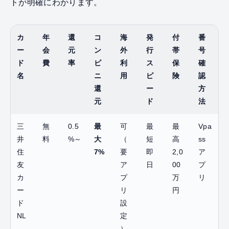
トが明確にわかります。
カ
年
還
コ
海
発
付
番
ー
会
元
ン
外
行
帯
号
ド
費
率
ビ
利
ス
保
確
名
ニ
用
ピ
険
認
還
ー
方
元
ド
法
三
無
0.5
最
可
最
最
Vpa
井
料
%～
大
（
短
高
ss
住
7%
要
即
2,0
ア
友
ア
日
00
プ
カ
プ
万
リ
ー
リ
円
ド
設
NL
定
）