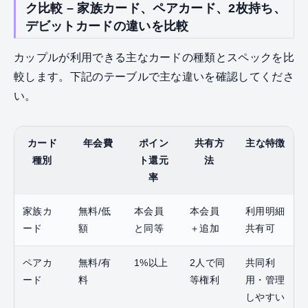
ク比較 – 家族カード、ペアカード、2枚持ち、
デビットカードの違いを比較
カップルが利用できる主なカードの種類とスペックを比
較します。下記のテーブルで主な違いを確認してくださ
い。
カード
年会費
ポイン
共有方
主な特徴
種別
ト還元
法
率
家族カ
無料/低
本会員
本会員
利用明細
ード
額
と同等
＋追加
共有可
ペアカ
無料/有
1%以上
2人で同
共同利
ード
料
等権利
用・管理
しやすい