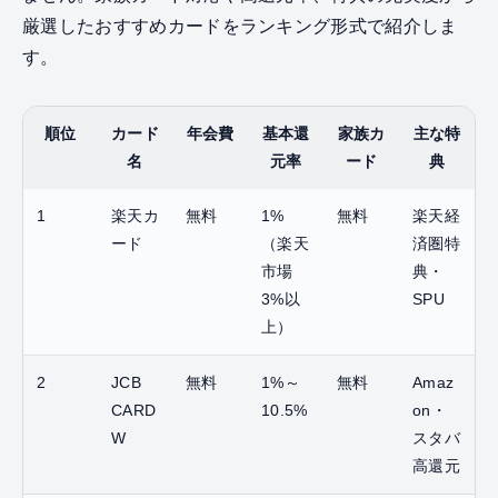
厳選したおすすめカードをランキング形式で紹介しま
す。
順位
カード
年会費
基本還
家族カ
主な特
名
元率
ード
典
1
楽天カ
無料
1%
無料
楽天経
ード
（楽天
済圏特
市場
典・
3%以
SPU
上）
2
JCB
無料
1%～
無料
Amaz
CARD
10.5%
on・
W
スタバ
高還元