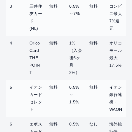
3
三井住
無料
0.5%
無料
コンビ
友カー
～7%
ニ最大
ド
7%還
(NL)
元
4
Orico
無料
1%
無料
オリコ
Card
（入会
モール
THE
後6ヶ
最大
POIN
月
17.5%
T
2%）
5
イオン
無料
0.5%
無料
イオン
カード
～
銀行連
セレク
1.5%
携・
ト
WAON
6
エポス
無料
0.5%
なし
海外旅
カード
行保