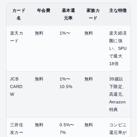
カード
年会費
基本還
家族カ
主な特徴
名
元率
ード
楽天カ
無料
1%〜
無料
楽天経済
ード
圏に強
い、SPU
で最大
18倍
JCB
無料
1%〜
無料
39歳以
CARD
10.5%
下限定、
W
高還元、
Amazon
特典
三井住
無料
0.5%〜
無料
コンビニ
友カー
7%
還元率が